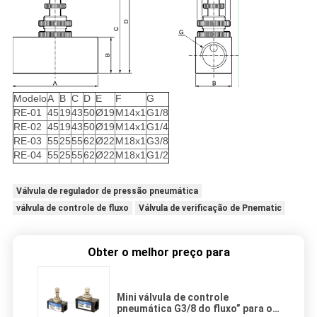
Modelo
A
B
C
D
E
F
G
RE-01
45
19
43
50
Ø19
M14x1
G1/8
RE-02
45
19
43
50
Ø19
M14x1
G1/4
RE-03
55
25
55
62
Ø22
M18x1
G3/8
RE-04
55
25
55
62
Ø22
M18x1
G1/2
Válvula de regulador de pressão pneumática
válvula de controle de fluxo
Válvula de verificação de Pnematic
Obter o melhor preço para
Mini válvula de controle
pneumática G3/8 do fluxo” para o