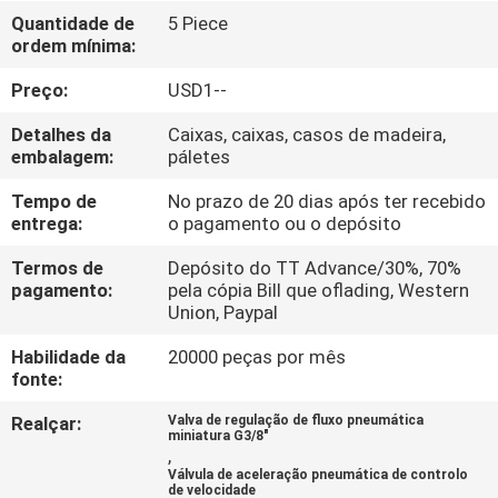
FÁBRICA
Quantidade de
5 Piece
ordem mínima:
CONTROLE
Preço:
USD1--
DA
Detalhes da
Caixas, caixas, casos de madeira,
QUALIDADE
embalagem:
páletes
Tempo de
No prazo de 20 dias após ter recebido
entrega:
o pagamento ou o depósito
CONTACTE-
NOS
Termos de
Depósito do TT Advance/30%, 70%
pagamento:
pela cópia Bill que oflading, Western
Union, Paypal
PEÇA
Habilidade da
20000 peças por mês
UMAS
fonte:
CITAÇÕES
Realçar:
Valva de regulação de fluxo pneumática
miniatura G3/8"
,
Válvula de aceleração pneumática de controlo
VR
de velocidade