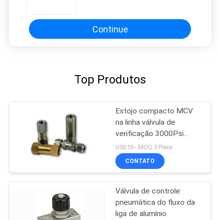
controle do fluxo e de velocidade
Continue
Top Produtos
Estojo compacto MCV
na linha válvula de
verificação 3000Psi
G1/2”
USD10-- MOQ:5 Piece
CONTATO
Válvula de controle
pneumática do fluxo da
liga de alumínio