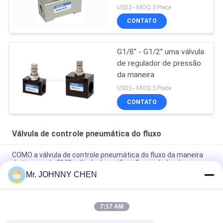
USD2-- MOQ:5 Piece
CONTATO
G1/8” - G1/2” uma válvula
de regulador de pressão
da maneira
USD2-- MOQ:5 Piece
CONTATO
Válvula de controle pneumática do fluxo
COMO a válvula de controle pneumática do fluxo da maneira
do tipo um de SMC, válvula de verificação regulador de
pressão de 1670L/min G1/4 do”
Mr. JOHNNY CHEN
ASC válvula de regulação de caudal pneumática G1/2"
7:17 AM
Série de FCV um tipo pneumático do Não-retorno da válvula de
controle do fluxo da maneira G1/2”