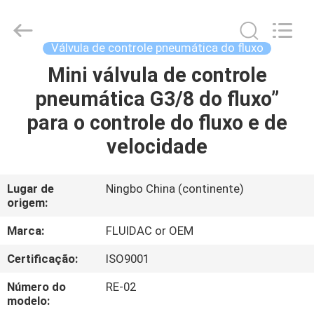
-
2026
FENGHUA
FLUID
AUTOMATIC
Válvula de controle pneumática do fluxo
CONTROL
CO.,LTD.
All
Mini válvula de controle
CASA
Rights
Reserved.
pneumática G3/8 do fluxo”
PRODUTOS
para o controle do fluxo e de
velocidade
VÍDEOS
Lugar de
Ningbo China (continente)
origem:
SOBRE
NÓS
Marca:
FLUIDAC or OEM
Certificação:
ISO9001
EXCURSÃO
Número do
RE-02
DA
modelo: