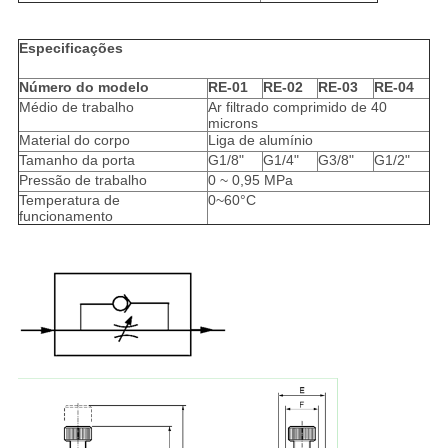
Especificações
Número do modelo
RE-01
RE-02
RE-03
RE-04
Médio de trabalho
Ar filtrado comprimido de 40
microns
Material do corpo
Liga de alumínio
Tamanho da porta
G1/8"
G1/4"
G3/8"
G1/2"
Pressão de trabalho
0 ~ 0,95 MPa
Temperatura de
0~60°C
funcionamento