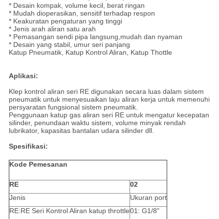
* Desain kompak, volume kecil, berat ringan
* Mudah dioperasikan, sensitif terhadap respon
* Keakuratan pengaturan yang tinggi
* Jenis arah aliran satu arah
* Pemasangan sendi pipa langsung,mudah dan nyaman
* Desain yang stabil, umur seri panjang
Katup Pneumatik, Katup Kontrol Aliran, Katup Thottle
Aplikasi:
Klep kontrol aliran seri RE digunakan secara luas dalam sistem
pneumatik untuk menyesuaikan laju aliran kerja untuk memenuhi
persyaratan fungsional sistem pneumatik.
Penggunaan katup gas aliran seri RE untuk mengatur kecepatan
silinder, penundaan waktu sistem, volume minyak rendah
lubrikator, kapasitas bantalan udara silinder dll.
Spesifikasi:
Kode Pemesanan
RE
02
Jenis
Ukuran port
RE:RE Seri Kontrol Aliran katup throttle
01: G1/8"