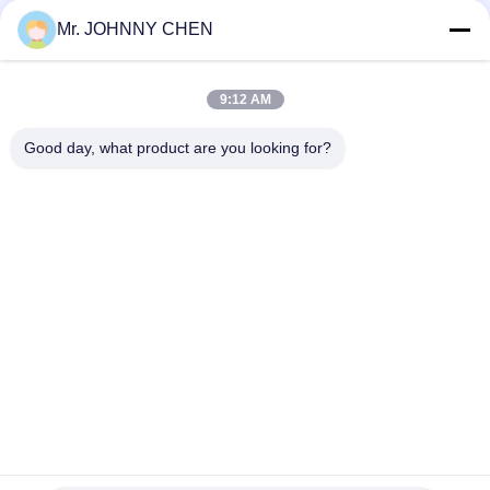
1670L/min G1/4" Throttle Check Valve
Mr. JOHNNY CHEN
ASC Pneumatic Flow Control Valve G1/2" One Way Flow
Regulator Valve
9:12 AM
FCV Series One Way G1/2" Pneumatic Flow Control Valve Non-
return Type
Good day, what product are you looking for?
Bad Request
Semua
Solenoid Operated 
2 Way Pneumatic 
Directional Control 
Solenoid Valve
Valve
Manual Directional 
Katup Konsentrator 
Control Valve
Oksigen
Mechanical Control 
Pneumatic Flow 
Valve
Control Valve
Pulse Jet Valve
Air Hydraulic Pump