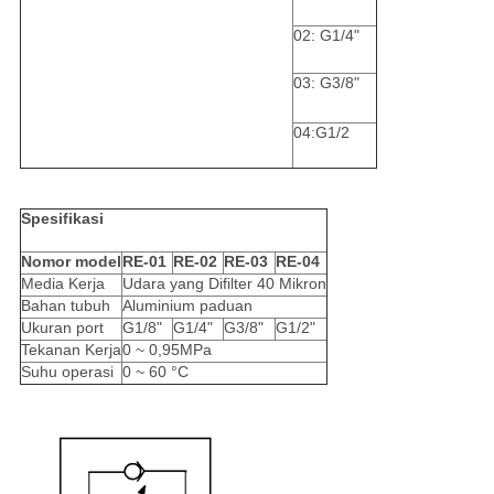
02: G1/4"
03: G3/8"
04:G1/2
Spesifikasi
Nomor model
RE-01
RE-02
RE-03
RE-04
Media Kerja
Udara yang Difilter 40 Mikron
Bahan tubuh
Aluminium paduan
Ukuran port
G1/8"
G1/4"
G3/8"
G1/2"
Tekanan Kerja
0 ~ 0,95MPa
Suhu operasi
0 ~ 60 °C