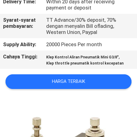
Delivery Time:
Within 20 days after receiving
payment or deposit
KONTROL
Syarat-syarat
TT Advance/30% deposit, 70%
KUALITAS
pembayaran:
dengan menyalin Bill oflading,
Western Union, Paypal
HUBUNGI
Supply Ability:
20000 Pieces Per month
KAMI
Cahaya Tinggi:
,
Klep Kontrol Aliran Pneumatik Mini G3/8"
Klep throttle pneumatik kontrol kecepatan
PERMINTAAN
HARGA TERBAIK
PENAWARAN
VR
SHOW
SITEMAP