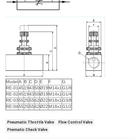
Model
A
B
C
D
E
F
G
RE-01
45
19
43
50
Ø19
M14x1
G1/8
RE-02
45
19
43
50
Ø19
M14x1
G1/4
RE-03
55
25
55
62
Ø22
M18x1
G3/8
RE-04
55
25
55
62
Ø22
M18x1
G1/2
Pneumatic Throttle Valve
Flow Control Valve
Pnematic Check Valve