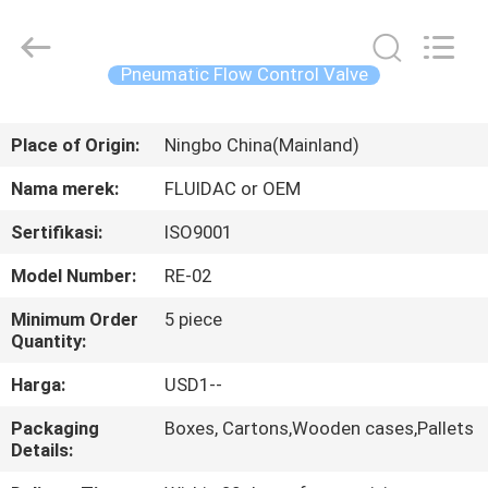
2026
FENGHUA
FLUID
AUTOMATIC
CONTROL
Pneumatic Flow Control Valve
CO.,LTD.
All
Rights
RUMAH
Reserved.
Place of Origin:
Ningbo China(Mainland)
PRODUK
Nama merek:
FLUIDAC or OEM
Sertifikasi:
ISO9001
VIDEO
Model Number:
RE-02
TENTANG
Minimum Order
5 piece
Quantity:
KAMI
Harga:
USD1--
TUR
Packaging
Boxes, Cartons,Wooden cases,Pallets
Details:
PABRIK