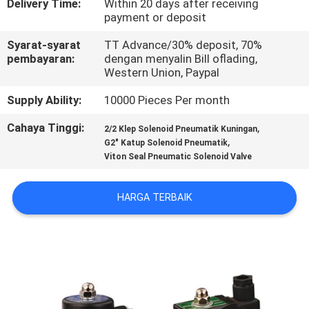
Delivery Time:
Within 20 days after receiving
payment or deposit
KONTROL
Syarat-syarat
TT Advance/30% deposit, 70%
KUALITAS
pembayaran:
dengan menyalin Bill oflading,
Western Union, Paypal
HUBUNGI
Supply Ability:
10000 Pieces Per month
KAMI
Cahaya Tinggi:
,
2/2 Klep Solenoid Pneumatik Kuningan
,
G2" Katup Solenoid Pneumatik
Viton Seal Pneumatic Solenoid Valve
PERMINTAAN
PENAWARAN
HARGA TERBAIK
VR
SHOW
SITEMAP