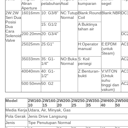
Aliran
pelabuhan
Asal
kumparan
segel
Aperture
2W:2W
16016mm
10: G3/8"
NC:Tutup
Blank:Round
Blank:NBR
DC
Seri Dua
Normal
Coil
Posisi
15: G1/2
A:Buktinya
Dua
tahan air
Cara
200:20mm
20: G3/4"
DC
Solenoid
Valve
25025mm
25:G1"
H:Operator
E:EPDM
AC
manual
(untuk
Steam)
35033mm
35: G1-
NO:Buka
S: Koil
AC
1/4"
Normal
persegi
40040mm
40: G1-
Z:Benturan-
V:VITON
AC
1/2"
bukti
(Untuk
suhu
500:50mm
50: G2
AC
tinggi dan
vakum)
Model
2W160-
2W160-
2W200-
2W250-
2W350-
2W400-
2W500
10
15
20
25
35
40
50
Media Kerja
Udara, Air, Minyak, Gas
Pola Gerak
Jenis Drive Langsung
Jenis
Tipe Penutupan Normal