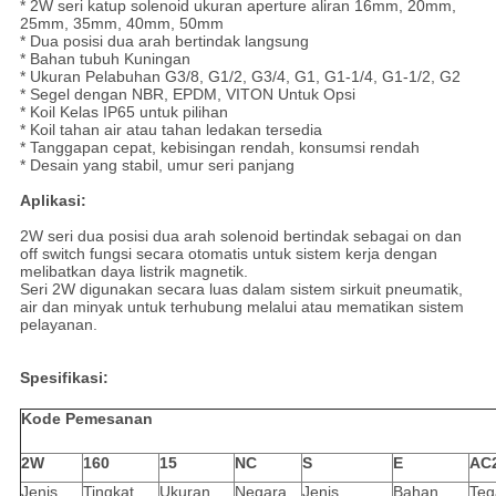
* 2W seri katup solenoid ukuran aperture aliran 16mm, 20mm,
25mm, 35mm, 40mm, 50mm
* Dua posisi dua arah bertindak langsung
* Bahan tubuh Kuningan
* Ukuran Pelabuhan G3/8, G1/2, G3/4, G1, G1-1/4, G1-1/2, G2
* Segel dengan NBR, EPDM, VITON Untuk Opsi
* Koil Kelas IP65 untuk pilihan
* Koil tahan air atau tahan ledakan tersedia
* Tanggapan cepat, kebisingan rendah, konsumsi rendah
* Desain yang stabil, umur seri panjang
Aplikasi:
2W seri dua posisi dua arah solenoid bertindak sebagai on dan
off switch fungsi secara otomatis untuk sistem kerja dengan
melibatkan daya listrik magnetik.
Seri 2W digunakan secara luas dalam sistem sirkuit pneumatik,
air dan minyak untuk terhubung melalui atau mematikan sistem
pelayanan.
Spesifikasi:
Kode Pemesanan
2W
160
15
NC
S
E
AC
Jenis
Tingkat
Ukuran
Negara
Jenis
Bahan
Teg