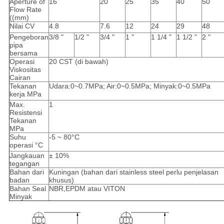
Aperture of
16
20
25
35
40
50
Flow Rate
((mm)
Nilai CV
4.8
7.6
12
24
29
48
Pengeboran
3/8 "
1/2 "
3/4 "
1 "
1 1/4 "
1 1/2 "
2 "
pipa
bersama
Operasi
20 CST (di bawah)
Viskositas
Cairan
Tekanan
Udara:0~0.7MPa; Air:0~0.5MPa; Minyak:0~0.5MPa
kerja MPa
Max.
1
Resistensi
Tekanan
MPa
Suhu
-5 ~ 80°C
operasi °C
Jangkauan
± 10%
tegangan
Bahan dari
Kuningan (bahan dari stainless steel perlu penjelasan
badan
khusus)
Bahan Seal
NBR,EPDM atau VITON
Minyak