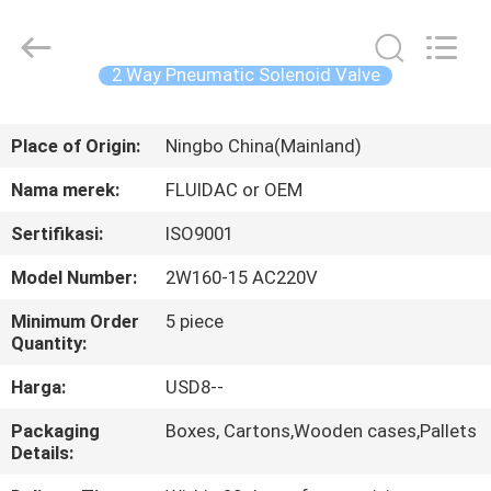
2026
FENGHUA
FLUID
AUTOMATIC
CONTROL
2 Way Pneumatic Solenoid Valve
CO.,LTD.
All
Rights
RUMAH
Reserved.
Place of Origin:
Ningbo China(Mainland)
PRODUK
Nama merek:
FLUIDAC or OEM
Sertifikasi:
ISO9001
VIDEO
Model Number:
2W160-15 AC220V
TENTANG
Minimum Order
5 piece
Quantity:
KAMI
Harga:
USD8--
TUR
Packaging
Boxes, Cartons,Wooden cases,Pallets
Details:
PABRIK