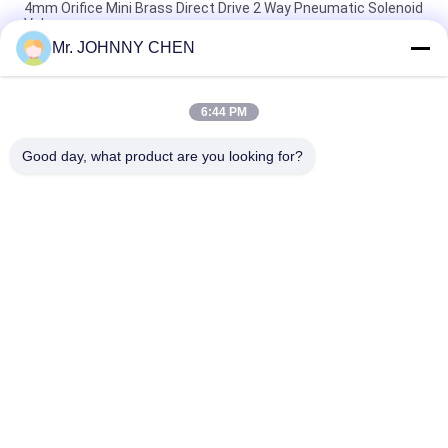
4mm Orifice Mini Brass Direct Drive 2 Way Pneumatic Solenoid
Valve
Mr. JOHNNY CHEN
16~50mm Orifice 2/2 Brass Pneumatic Solenoid Valve
G1/2"~G2" With Viton Seal
6:44 PM
High Temperature 1.5MPa 2 Way Pneumatic Solenoid Valve
With PTFE Seal For Steam
Good day, what product are you looking for?
Bad Request
Semua
Solenoid Operated 
2 Way Pneumatic 
Directional Control 
Solenoid Valve
Valve
Manual Directional 
Katup Konsentrator 
Control Valve
Oksigen
Mechanical Control 
Pneumatic Flow 
Valve
Control Valve
Pulse Jet Valve
Air Hydraulic Pump