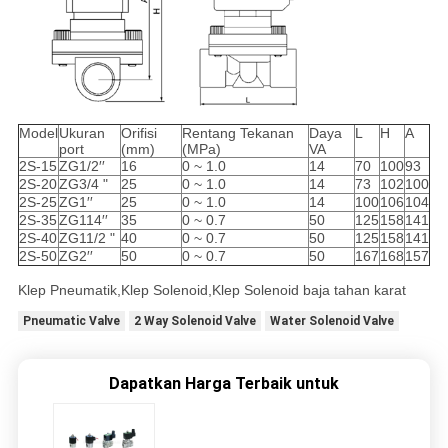
Model
Ukuran
Orifisi
Rentang Tekanan
Daya
L
H
A
port
(mm)
(MPa)
VA
2S-15
ZG1/2′′
16
0 ~ 1.0
14
70
100
93
2S-20
ZG3/4 "
25
0 ~ 1.0
14
73
102
100
2S-25
ZG1′′
25
0 ~ 1.0
14
100
106
104
2S-35
ZG114′′
35
0 ~ 0.7
50
125
158
141
2S-40
ZG11/2 "
40
0 ~ 0.7
50
125
158
141
2S-50
ZG2′′
50
0 ~ 0.7
50
167
168
157
Klep Pneumatik,Klep Solenoid,Klep Solenoid baja tahan karat
Pneumatic Valve
2 Way Solenoid Valve
Water Solenoid Valve
Dapatkan Harga Terbaik untuk