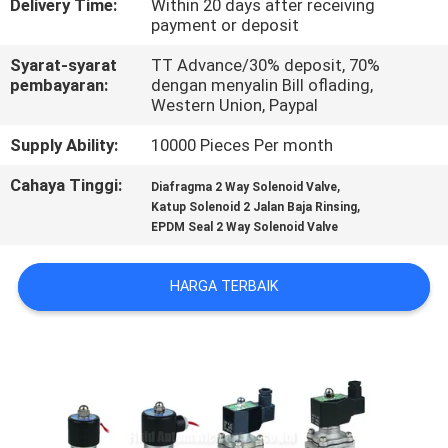
Delivery Time:
Within 20 days after receiving
payment or deposit
KONTROL
Syarat-syarat
TT Advance/30% deposit, 70%
KUALITAS
pembayaran:
dengan menyalin Bill oflading,
Western Union, Paypal
HUBUNGI
Supply Ability:
10000 Pieces Per month
KAMI
Cahaya Tinggi:
,
Diafragma 2 Way Solenoid Valve
,
Katup Solenoid 2 Jalan Baja Rinsing
EPDM Seal 2 Way Solenoid Valve
PERMINTAAN
PENAWARAN
HARGA TERBAIK
VR
SHOW
SITEMAP