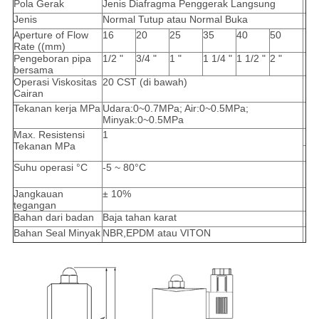
Pola Gerak
Jenis Diafragma Penggerak Langsung
Jenis
Normal Tutup atau Normal Buka
Aperture of Flow
16
20
25
35
40
50
Rate ((mm)
Pengeboran pipa
1/2 "
3/4 "
1 "
1 1/4 "
1 1/2 "
2 "
bersama
Operasi Viskositas
20 CST (di bawah)
Cairan
Tekanan kerja MPa
Udara:0~0.7MPa; Air:0~0.5MPa;
Minyak:0~0.5MPa
Max. Resistensi
1
Tekanan MPa
Suhu operasi °C
-5 ~ 80°C
Jangkauan
± 10%
tegangan
Bahan dari badan
Baja tahan karat
Bahan Seal Minyak
NBR,EPDM atau VITON