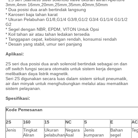
3mm,4mm 16mm,20mm,25mm,35mm,40mm,50mm
* Dua posisi dua arah bertindak langsung
* Karoseri baja tahan karat
* Ukuran Pelabuhan G1/8,G1/4 G3/8,G1/2 G3/4 G1/1/4 G1/1/2
G2
* Segel dengan NBR, EPDM, VITON Untuk Opsi
* Koil tahan air atau tahan ledakan tersedia
* Tanggapan cepat, kebisingan rendah, konsumsi rendah
* Desain yang stabil, umur seri panjang
Aplikasi:
2S seri dua posisi dua arah solenoid bertindak sebagai on dan
off switch fungsi secara otomatis untuk sistem kerja dengan
melibatkan daya listrik magnetik.
Seri 2S digunakan secara luas dalam sistem sirkuit pneumatik,
air dan minyak untuk menghubungkan melalui atau mematikan
sistem pelayanan.
Spesifikasi:
Kode Pemesanan
2S
160
15
NC
S
E
AC
Jenis
Tingkat
Ukuran
Negara
Jenis
Bahan
Te
Aliran
pelabuhan
Asal
kumparan
segel