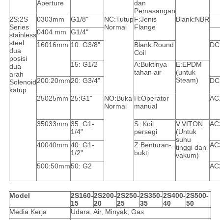
Aperture
dan
Pemasangan
2S:2S
0303mm
G1/8"
NC:Tutup
F:Jenis
Blank:NBR
Series
Normal
Flange
0404 mm
G1/4"
stainless
steel
16016mm
10: G3/8"
Blank:Round
DC
dua
Coil
posisi
15: G1/2
A:Buktinya
E:EPDM
dua
tahan air
(untuk
arah
Steam)
200:20mm
20: G3/4"
DC
Solenoid
katup
25025mm
25:G1"
NO:Buka
H:Operator
AC
Normal
manual
35033mm
35: G1-
S: Koil
V:VITON
AC
1/4"
persegi
(Untuk
suhu
40040mm
40: G1-
Z:Benturan-
AC
tinggi dan
1/2"
bukti
vakum)
500:50mm
50: G2
AC
Model
2S160-
2S200-
2S250-
2S350-
2S400-
2S500-
15
20
25
35
40
50
Media Kerja
Udara, Air, Minyak, Gas