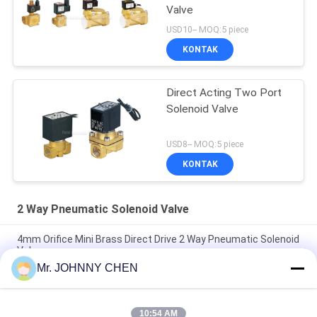
Valve
USD10-- MOQ:5 piece
KONTAK
Direct Acting Two Port
Solenoid Valve
USD8-- MOQ:5 piece
KONTAK
2 Way Pneumatic Solenoid Valve
4mm Orifice Mini Brass Direct Drive 2 Way Pneumatic Solenoid
Valve
Mr. JOHNNY CHEN
16~50mm Orifice 2/2 Brass Pneumatic Solenoid Valve
G1/2"~G2" With Viton Seal
10:54 AM