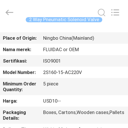
2026
FENGHUA
FLUID
AUTOMATIC
CONTROL
2 Way Pneumatic Solenoid Valve
CO.,LTD.
All
Rights
RUMAH
Reserved.
Place of Origin:
Ningbo China(Mainland)
PRODUK
Nama merek:
FLUIDAC or OEM
Sertifikasi:
ISO9001
VIDEO
Model Number:
2S160-15-AC220V
TENTANG
Minimum Order
5 piece
Quantity:
KAMI
Harga:
USD10--
TUR
Packaging
Boxes, Cartons,Wooden cases,Pallets
Details:
PABRIK