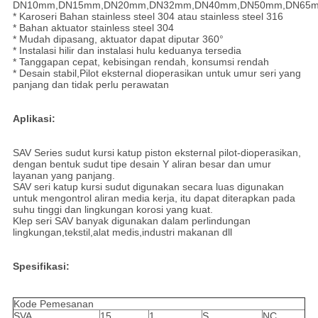
DN10mm,DN15mm,DN20mm,DN32mm,DN40mm,DN50mm,DN65
* Karoseri Bahan stainless steel 304 atau stainless steel 316
* Bahan aktuator stainless steel 304
* Mudah dipasang, aktuator dapat diputar 360°
* Instalasi hilir dan instalasi hulu keduanya tersedia
* Tanggapan cepat, kebisingan rendah, konsumsi rendah
* Desain stabil,Pilot eksternal dioperasikan untuk umur seri yang
panjang dan tidak perlu perawatan
Aplikasi:
SAV Series sudut kursi katup piston eksternal pilot-dioperasikan,
dengan bentuk sudut tipe desain Y aliran besar dan umur
layanan yang panjang.
SAV seri katup kursi sudut digunakan secara luas digunakan
untuk mengontrol aliran media kerja, itu dapat diterapkan pada
suhu tinggi dan lingkungan korosi yang kuat.
Klep seri SAV banyak digunakan dalam perlindungan
lingkungan,tekstil,alat medis,industri makanan dll
Spesifikasi:
Kode Pemesanan
SVA
15
1
S
NC