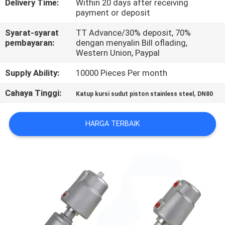
Delivery Time:
Within 20 days after receiving
payment or deposit
KONTROL
Syarat-syarat
TT Advance/30% deposit, 70%
KUALITAS
pembayaran:
dengan menyalin Bill oflading,
Western Union, Paypal
HUBUNGI
Supply Ability:
10000 Pieces Per month
KAMI
Cahaya Tinggi:
,
Katup kursi sudut piston stainless steel
DN80
PERMINTAAN
HARGA TERBAIK
PENAWARAN
VR
SHOW
SITEMAP