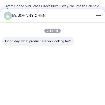
4mm Orifice Mini Brass Direct Drive 2 Way Pneumatic Solenoid
Valve
Mr. JOHNNY CHEN
16~50mm Orifice 2/2 Brass Pneumatic Solenoid Valve
G1/2"~G2" With Viton Seal
3:18 PM
High Temperature 1.5MPa 2 Way Pneumatic Solenoid Valve
With PTFE Seal For Steam
Good day, what product are you looking for?
Bad Request
Semua
Solenoid Operated 
2 Way Pneumatic 
Directional Control 
Solenoid Valve
Valve
Manual Directional 
Katup Konsentrator 
Control Valve
Oksigen
Mechanical Control 
Pneumatic Flow 
Valve
Control Valve