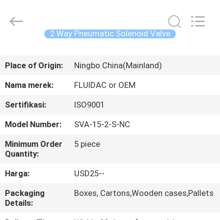
2026
FENGHUA
FLUID
AUTOMATIC
CONTROL
2 Way Pneumatic Solenoid Valve
CO.,LTD.
All
Rights
RUMAH
Reserved.
Place of Origin:
Ningbo China(Mainland)
PRODUK
Nama merek:
FLUIDAC or OEM
Sertifikasi:
ISO9001
VIDEO
Model Number:
SVA-15-2-S-NC
TENTANG
Minimum Order
5 piece
Quantity:
KAMI
Harga:
USD25--
TUR
Packaging
Boxes, Cartons,Wooden cases,Pallets
Details:
PABRIK