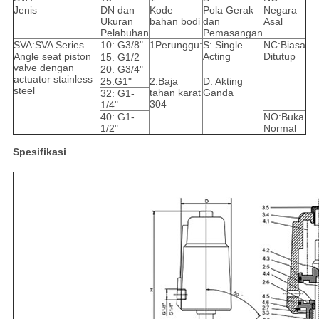
Jenis
DN dan
Kode
Pola Gerak
Negara
Ukuran
bahan bodi
dan
Asal
Pelabuhan
Pemasangan
SVA:SVA Series
10: G3/8"
1Perunggu:
S: Single
NC:Biasa
Angle seat piston
Acting
Ditutup
15: G1/2
valve dengan
20: G3/4"
actuator stainless
25:G1"
2:Baja
D: Akting
steel
tahan karat
Ganda
32: G1-
304
1/4"
40: G1-
NO:Buka
1/2"
Normal
Spesifikasi