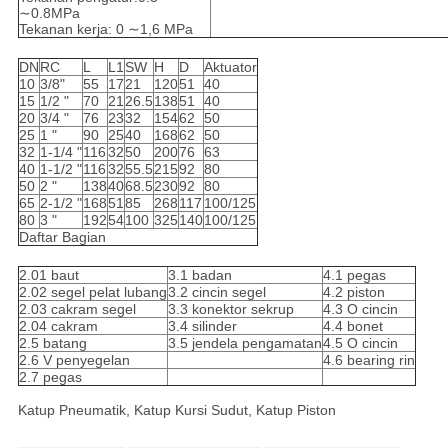
∼0.8MPa
Tekanan kerja: 0 ∼1,6 MPa
DN
RC
L
L1
SW
H
D
Aktuator
10
3/8"
55
17
21
120
51
40
15
1/2 "
70
21
26.5
138
51
40
20
3/4 "
76
23
32
154
62
50
25
1 "
90
25
40
168
62
50
32
1-1/4 "
116
32
50
200
76
63
40
1-1/2 "
116
32
55.5
215
92
80
50
2 "
138
40
68.5
230
92
80
65
2-1/2 "
168
51
85
268
117
100/125
80
3 "
192
54
100
325
140
100/125
Daftar Bagian
2.01 baut
3.1 badan
4.1 pegas
2.02 segel pelat lubang
3.2 cincin segel
4.2 piston
2.03 cakram segel
3.3 konektor sekrup
4.3 O cincin
2.04 cakram
3.4 silinder
4.4 bonet
2.5 batang
3.5 jendela pengamatan
4.5 O cincin
2.6 V penyegelan
4.6 bearing rin
2.7 pegas
Katup Pneumatik, Katup Kursi Sudut, Katup Piston