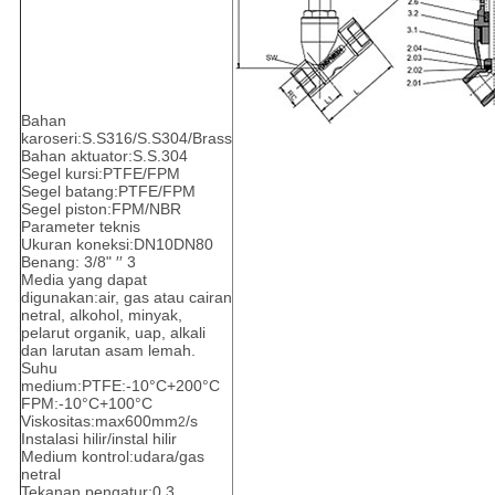
Bahan
karoseri:S.S316/S.S304/Brass
Bahan aktuator:S.S.304
Segel kursi:PTFE/FPM
Segel batang:PTFE/FPM
Segel piston:FPM/NBR
Parameter teknis
Ukuran koneksi:DN10DN80
Benang: 3/8" ′′ 3
Media yang dapat
digunakan:air, gas atau cairan
netral, alkohol, minyak,
pelarut organik, uap, alkali
dan larutan asam lemah.
Suhu
medium:PTFE:-10°C+200°C
FPM:-10°C+100°C
Viskositas:max600mm
/s
2
Instalasi hilir/instal hilir
Medium kontrol:udara/gas
netral
Tekanan pengatur:0.3