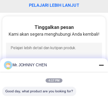
PELAJARI LEBIH LANJUT
KONTROL
KUALITAS
Tinggalkan pesan
HUBUNGI
Kami akan segera menghubungi Anda kembali!
KAMI
PERMINTAAN
PENAWARAN
Mr. JOHNNY CHEN
VR
4:17 PM
SHOW
Good day, what product are you looking for?
Bad Request
Semua
SITEMAP