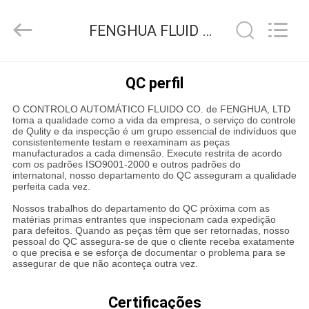
-
2026
FENGHUA
FENGHUA FLUID AUTOMATIC CONTROL CO.,LTD Controle de Qualidade
FLUID
AUTOMATIC
CONTROL
CO.,LTD.
All
CASA
Rights
QC perfil
Reserved.
O CONTROLO AUTOMÁTICO FLUIDO CO. de FENGHUA, LTD
PRODUTOS
toma a qualidade como a vida da empresa, o serviço do controle
de Qulity e da inspecção é um grupo essencial de indivíduos que
consistentemente testam e reexaminam as peças
manufacturados a cada dimensão. Execute restrita de acordo
VÍDEOS
com os padrões ISO9001-2000 e outros padrões do
internatonal, nosso departamento do QC asseguram a qualidade
perfeita cada vez.
SOBRE
Nossos trabalhos do departamento do QC pròxima com as
matérias primas entrantes que inspecionam cada expedição
NÓS
para defeitos. Quando as peças têm que ser retornadas, nosso
pessoal do QC assegura-se de que o cliente receba exatamente
o que precisa e se esforça de documentar o problema para se
assegurar de que não aconteça outra vez.
EXCURSÃO
DA
Certificações