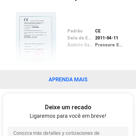
FÁBRICA
CONTROLE
Padrão
CE
DA
Data de Emissão
2011-04-11
QUALIDADE
Âmbito Gama /
Pressure Switch
CONTACTE-
NOS
APRENDA MAIS
PEÇA
UMAS
Deixe um recado
CITAÇÕES
Ligaremos para você em breve!
VR