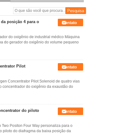
Solenoid
 da posição 4 para o
Contato
ador do oxigênio de industrial médico Máquina
gma do gerador do oxigênio do volume pequeno
ntrator Pilot
Contato
gen Concentrator Pilot Solenoid de quatro vias
do concentrador do oxigênio da exaustão do
ncentrator do piloto
Contato
n Two Positon Four Way personaliza para o
o piloto do diafragma da baixa posição da