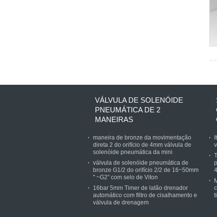
VÁLVULA DE SOLENÓIDE
PNEUMÁTICA DE 2
MANEIRAS
maneira de bronze da movimentação
I
direta 2 do orifício de 4mm válvula de
v
solenóide pneumática da mini
T
válvula de solenóide pneumática de
p
bronze G1/2 do orifício 2/2 de 16~50mm
" ~G2” com selo de Viton
M
16bar 5mm Timer de latão drenador
c
automático com filtro de cisalhamento e
t
válvula de drenagem