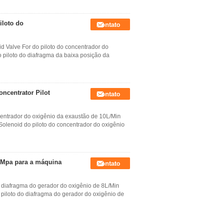
iloto do
Contato
 Valve For do piloto do concentrador do
o piloto do diafragma da baixa posição da
ncentrator Pilot
Contato
centrador do oxigênio da exaustão de 10L/Min
olenoid do piloto do concentrador do oxigênio
5Mpa para a máquina
Contato
o diafragma do gerador do oxigênio de 8L/Min
piloto do diafragma do gerador do oxigênio de