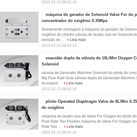
2022-01-13 09:02:10
máquina do gerador de Solenoid Valve For do p
concentrador do oxigênio 0.35Mpa
Diretamente montagem à máquina do gerador de Solenoid
oxigênio do cilindro válvula de quatro vias de Solenoid d
pressão de ...
Leia mais
2022-01-13 09:02:10
exaustão dupla da válvula de 10L/Min Oxygen Co
Solenoid
válvula de Generator Machine Solenoid do piloto do con
Big Flow Rate Dual válvula dupla de Generator Machine S
da exaust...
Leia mais
2022-01-13 09:02:10
piloto Operated Diaphragm Valve de 8L/Min 0.3
do oxigênio
máquina de quatro vias de Valve For Oxygen do piloto d
Flow Rate Two Position máquina de Valve For Oxygen do 
Rate Two ...
Leia mais
2022-01-13 09:02:10