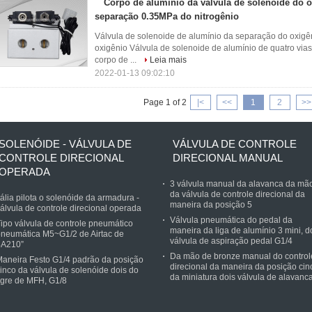
Corpo de alumínio da válvula de solenoide do o
separação 0.35MPa do nitrogênio
Válvula de solenoide de alumínio da separação do oxigên
oxigênio Válvula de solenoide de alumínio de quatro via
corpo de ...
Leia mais
2022-01-13 09:02:10
Page 1 of 2
|<
<<
1
2
>>
SOLENÓIDE - VÁLVULA DE
VÁLVULA DE CONTROLE
CONTROLE DIRECIONAL
DIRECIONAL MANUAL
OPERADA
3 válvula manual da alavanca da mã
da válvula de controle direcional da
tália pilota o solenóide da armadura -
maneira da posição 5
álvula de controle direcional operada
Válvula pneumática do pedal da
ipo válvula de controle pneumático
maneira da liga de alumínio 3 mini, d
neumática M5~G1/2 de Airtac de
válvula de aspiração pedal G1/4
4A210”
Da mão de bronze manual do control
aneira Festo G1/4 padrão da posição
direcional da maneira da posição cin
inco da válvula de solenóide dois do
da miniatura dois válvula de alavanc
igre de MFH, G1/8