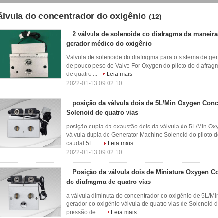
álvula do concentrador do oxigênio
(12)
2 válvula de solenoide do diafragma da maneira
gerador médico do oxigênio
Válvula de solenoide do diafragma para o sistema de ger
de pouco peso de Valve For Oxygen do piloto do diafra
de quatro ...
Leia mais
2022-01-13 09:02:10
posição da válvula dois de 5L/Min Oxygen Conce
Solenoid de quatro vias
posição dupla da exaustão dois da válvula de 5L/Min Oxy
válvula dupla de Generator Machine Solenoid do piloto 
caudal 5L ...
Leia mais
2022-01-13 09:02:10
Posição da válvula dois de Miniature Oxygen Co
do diafragma de quatro vias
a válvula diminuta do concentrador do oxigênio de 5L/Mi
gerador do oxigênio válvula de quatro vias de Solenoid d
pressão de ...
Leia mais