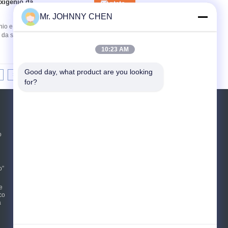
xigênio da
Contato
Mr. JOHNNY CHEN
io e do nitrogênio do corpo para o gerador do
s da separação do oxigênio e do nitrogênio do
10:23 AM
Good day, what product are you looking 
>|
for?
PEDIR UM ORÇAMENTO
Envie
o
E-Mail
Mapa do Site
|
o”
e
co
a