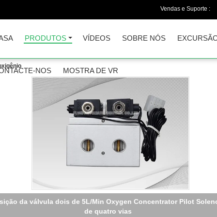
Vendas e Suporte :
ASA
PRODUTOS
VÍDEOS
SOBRE NÓS
EXCURSÃO
oxigênio
ONTACTE-NOS
MOSTRA DE VR
sição da válvula dois de 5L/Min Oxygen Concentrator Pilot Solen
de quatro vias