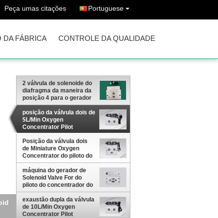
Peça umas citações
Portuguese
 DA FÁBRICA
CONTROLE DA QUALIDADE
2 válvula de solenoide do
diafragma da maneira da
posição 4 para o gerador
médico do oxigênio
posição da válvula dois de
5L/Min Oxygen
Concentrator Pilot
Solenoid de quatro vias
Posição da válvula dois
de Miniature Oxygen
Concentrator do piloto do
diafragma de quatro vias
máquina do gerador de
Solenoid Valve For do
piloto do concentrador do
oxigênio 0.35Mpa
exaustão dupla da válvula
oid
de 10L/Min Oxygen
Concentrator Pilot