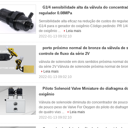
G1/4 sensibilidade alta da válvula do concentra
regulador 0.08MPa
Sensibilidade alta eficaz na redução de custos do regul
G1/4 para o gerador do oxigênio Código pedindo: PR 1/
de oxigênio ...
Leia mais
2022-01-13 09:02:10
porto próximo normal de bronze da válvula de s
controle de fluxo da série 2V
válvula de solenoide em dois sentidos próxima normal do
da série 2V Válvula de solenoide próxima normal de bronz
Leia mais
2022-01-13 09:02:10
Piloto Solenoid Valve Miniature do diafragma d
oxigênio
Válvula de solenoide diminuta do concentrador de pouc
de pouco peso de Valve For Oxygen do piloto do diafra
de quatro vias ...
Leia mais
2022-01-13 09:02:10