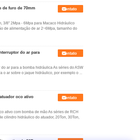
o de furo de 70mm
Contato
 3/8" 2Mpa - 6Mpa para Macaco Hidráulico
são de alimentação de ar 2~6Mpa, tamanho do
nterruptor do ar para
Contato
r do ar para a bomba hidráulica As séries do ASW
 o ar sobre o jaque hidráulico, por exemplo o ...
atuador oco ativo
Contato
 oco ativo com bomba de mão As séries de RCH
cilindro hidráulico do atuador, 20Ton, 30Ton,