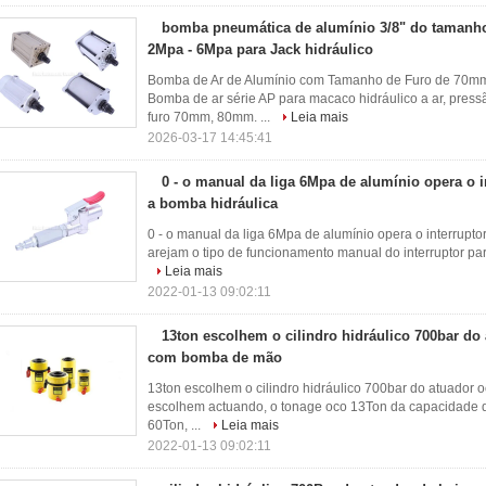
bomba pneumática de alumínio 3/8" do tamanh
2Mpa - 6Mpa para Jack hidráulico
Bomba de Ar de Alumínio com Tamanho de Furo de 70mm,
Bomba de ar série AP para macaco hidráulico a ar, pres
furo 70mm, 80mm. ...
Leia mais
2026-03-17 14:45:41
0 - o manual da liga 6Mpa de alumínio opera o i
a bomba hidráulica
0 - o manual da liga 6Mpa de alumínio opera o interrupto
arejam o tipo de funcionamento manual do interruptor para
Leia mais
2022-01-13 09:02:11
13ton escolhem o cilindro hidráulico 700bar do 
com bomba de mão
13ton escolhem o cilindro hidráulico 700bar do atuador
escolhem actuando, o tonage oco 13Ton da capacidade de 
60Ton, ...
Leia mais
2022-01-13 09:02:11