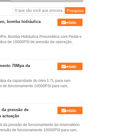
curso de 6~16mm únicas
ram hidráulicas de
actuação da baixa
ivo, bomba hidráulica
Contato
Psi, Bomba Hidráulica Pneumática com Pedal e
ica de 10000PSI de pressão de operação,
amento 70Mpa da
Contato
Mpa da capacidade do óleo 1.7L para ram
ão de funcionamento 10000PSI para ram,
l da pressão de
Contato
a actuação
il da pressão de funcionamento do reservatório
pressão de funcionamento 10000PSI para ram,