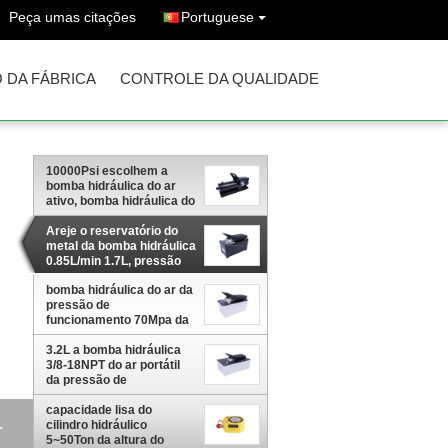
Peça umas citações
Portuguese
 DA FÁBRICA
CONTROLE DA QUALIDADE
10000Psi escolhem a
bomba hidráulica do ar
ativo, bomba hidráulica do
ar do pedal do pé da
capacidade do óleo 0.69L
Areje o reservatório do
metal da bomba hidráulica
0.85L/min 1.7L, pressão
de funcionamento
bomba hidráulica do ar da
10000PSI para ram,
pressão de
imprensas, extrator
funcionamento 70Mpa da
hidráulico
capacidade do óleo 1.7L
para ram hidráulicas
3.2L a bomba hidráulica
3/8-18NPT do ar portátil
da pressão de
funcionamento do
reservatório 10000PSI
capacidade lisa do
escolhe a actuação
cilindro hidráulico
r
5~50Ton da altura do