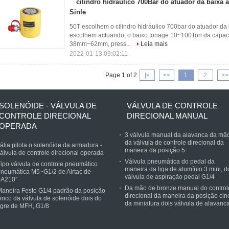
cilindro hidráulico 700Bar do atuador da baixa a
Sinle
50T escolhem o cilindro hidráulico 700bar do atuador da 
escolhem actuando, o baixo tonage 10~100Ton da capacida
38mm~62mm, press...
Leia mais
2022-01-13 09:02:11
Page 1 of 2
|<
<<
1
2
>>
SOLENÓIDE - VÁLVULA DE
VÁLVULA DE CONTROLE
CONTROLE DIRECIONAL
DIRECIONAL MANUAL
OPERADA
3 válvula manual da alavanca da mã
da válvula de controle direcional da
tália pilota o solenóide da armadura -
maneira da posição 5
álvula de controle direcional operada
Válvula pneumática do pedal da
ipo válvula de controle pneumático
maneira da liga de alumínio 3 mini, d
neumática M5~G1/2 de Airtac de
válvula de aspiração pedal G1/4
4A210”
Da mão de bronze manual do control
aneira Festo G1/4 padrão da posição
direcional da maneira da posição cin
inco da válvula de solenóide dois do
da miniatura dois válvula de alavanc
igre de MFH, G1/8