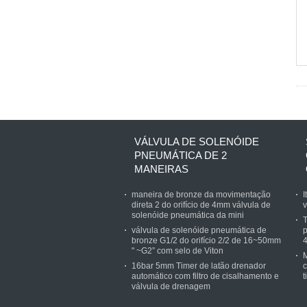
VÁLVULA DE SOLENÓIDE
PNEUMÁTICA DE 2
MANEIRAS
maneira de bronze da movimentação
I
direta 2 do orifício de 4mm válvula de
v
solenóide pneumática da mini
T
válvula de solenóide pneumática de
p
bronze G1/2 do orifício 2/2 de 16~50mm
" ~G2” com selo de Viton
M
16bar 5mm Timer de latão drenador
c
automático com filtro de cisalhamento e
t
válvula de drenagem