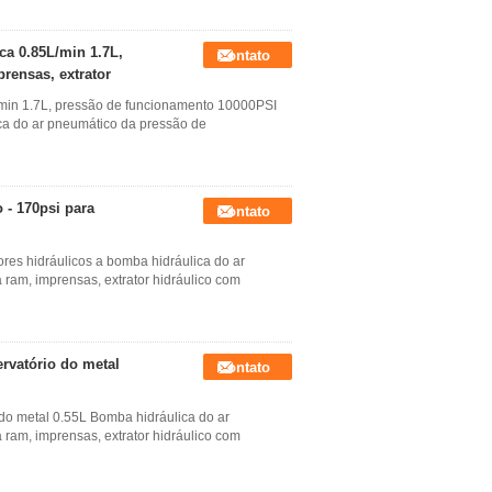
ca 0.85L/min 1.7L,
Contato
rensas, extrator
L/min 1.7L, pressão de funcionamento 10000PSI
ica do ar pneumático da pressão de
 - 170psi para
Contato
ores hidráulicos a bomba hidráulica do ar
am, imprensas, extrator hidráulico com
rvatório do metal
Contato
do metal 0.55L Bomba hidráulica do ar
am, imprensas, extrator hidráulico com