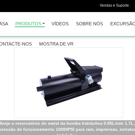
Vendas e Suporte :
ASA
PRODUTOS
VÍDEOS
SOBRE NÓS
EXCURSÃO
ONTACTE-NOS
MOSTRA DE VR
Areje o reservatório do metal da bomba hidráulica 0.85L/min 1.7L,
pressão de funcionamento 10000PSI para ram, imprensas, extrato