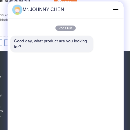
ltura ativa de 50T
Contato
Mr. JOHNNY CHEN
baixa altura ativa As séries de FPY-RSC
de de cilindro hidráulico da altura, curso
7:23 PM
Good day, what product are you looking 
>|
for?
PEDIR UM ORÇAMENTO
Envie
o
E-Mail
Mapa do Site
|
o”
e
co
a