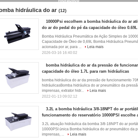
hidráulico
omba hidráulica do ar
(12)
10000Psi escolhem a bomba hidráulica do ar at
do ar do pedal do pé da capacidade do óleo 0.69L
Bomba Hidráulica Pneumática de Ação Simples de 10000
Capacidade de Óleo de 0,69L Bomba Hidráulica Pneumát
acionada por ar, para ...
Leia mais
2026-03-16 16:40:02
bomba hidráulica do ar da pressão de funcion
capacidade do óleo 1.7L para ram hidráulicas
bomba hidráulica do ar da pressão de funcionamento 70
hidráulicasBomba hidráulica do ar pneumático da press
imprensas, extrator hidr...
Leia mais
2022-01-13 09:02:12
3.2L a bomba hidráulica 3/8-18NPT do ar portáti
funcionamento do reservatório 10000PSI escolhe 
3.2L atuação hidráulica da bomba 3/8-18NPT do ar portát
10000PSI única Bomba hidráulica do ar pneumático da 
imprensas, ...
Leia mais