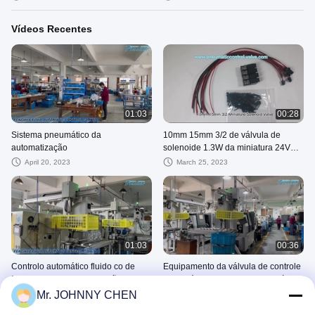
da matéria têxtil e da confecção de
malhas
Vídeos Recentes
01:03
00:28
Sistema pneumático da
10mm 15mm 3/2 de válvula de
automatização
solenoide 1.3W da miniatura 24VDC
para a automatização pneumática
April 20, 2023
March 25, 2023
da matéria têxtil e da confecção de
malhas
01:03
00:36
Controlo automático fluido co de
Equipamento da válvula de controle
Fenghua., linha de produção do ltd
pneumático do centro fazendo à
máquina do CNC da multi-
Mr. JOHNNY CHEN
March 22, 2023
March 22, 2023
plataforma