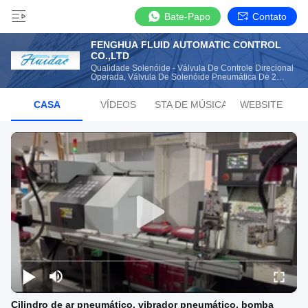
Bate-Papo
Contato
FENGHUA FLUID AUTOMATIC CONTROL
CO.,LTD
Qualidade Solenóide - Válvula De Controle Direcional
Operada, Válvula De Solenóide Pneumática De 2
Maneiras Fabricante De China
CASA
VÍDEOS
LISTA DE MÚSICAS
WEBSITE
Cilindro de ar pneumático, vibrador pneumático, bomba