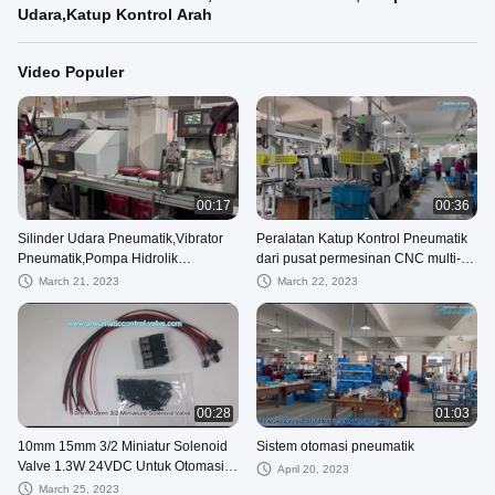
Udara,Katup Kontrol Arah
Video Populer
00:17
00:36
Silinder Udara Pneumatik,Vibrator
Peralatan Katup Kontrol Pneumatik
Pneumatik,Pompa Hidrolik
dari pusat permesinan CNC multi-
Udara,Katup Kontrol Arah
platform
March 21, 2023
March 22, 2023
00:28
01:03
10mm 15mm 3/2 Miniatur Solenoid
Sistem otomasi pneumatik
Valve 1.3W 24VDC Untuk Otomasi
April 20, 2023
Pneumatik Tekstil Dan Rajutan
March 25, 2023