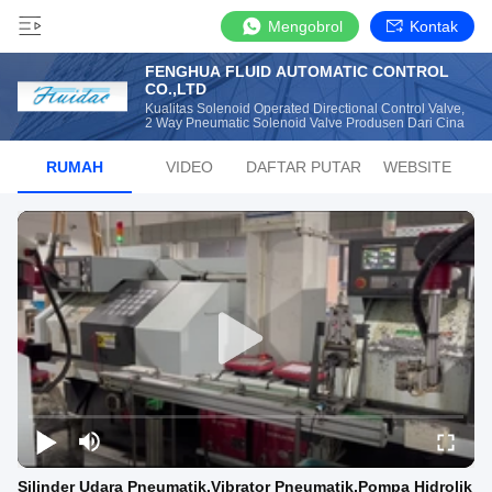
Mengobrol
Kontak
FENGHUA FLUID AUTOMATIC CONTROL
CO.,LTD
Kualitas Solenoid Operated Directional Control Valve,
2 Way Pneumatic Solenoid Valve Produsen Dari Cina
RUMAH
VIDEO
DAFTAR PUTAR
WEBSITE
Silinder Udara Pneumatik,Vibrator Pneumatik,Pompa Hidrolik