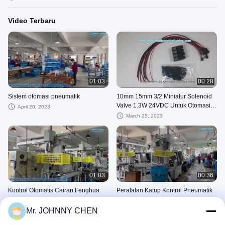
Video Terbaru
01:03
00:28
Sistem otomasi pneumatik
10mm 15mm 3/2 Miniatur Solenoid
Valve 1.3W 24VDC Untuk Otomasi
April 20, 2023
Pneumatik Tekstil Dan Rajutan
March 25, 2023
01:03
00:36
Kontrol Otomatis Cairan Fenghua
Peralatan Katup Kontrol Pneumatik
co., ltd Lini Produksi
dari pusat permesinan CNC multi-
platform
Mr. JOHNNY CHEN
March 22, 2023
March 22, 2023