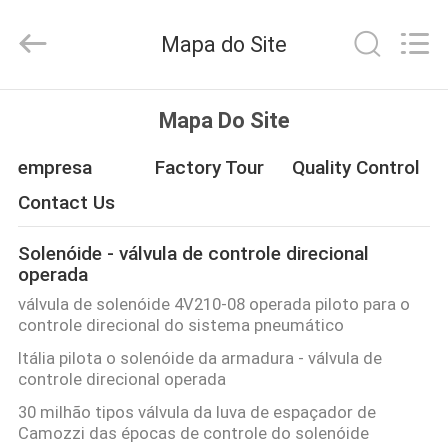
-
2026
FENGHUA
Mapa do Site
FLUID
AUTOMATIC
CONTROL
CO.,LTD.
All
CASA
Rights
Mapa Do Site
Reserved.
PRODUTOS
empresa
Factory Tour
Quality Control
Contact Us
VÍDEOS
Solenóide - válvula de controle direcional
operada
SOBRE
válvula de solenóide 4V210-08 operada piloto para o
NÓS
controle direcional do sistema pneumático
Itália pilota o solenóide da armadura - válvula de
controle direcional operada
EXCURSÃO
30 milhão tipos válvula da luva de espaçador de
DA
Camozzi das épocas de controle do solenóide