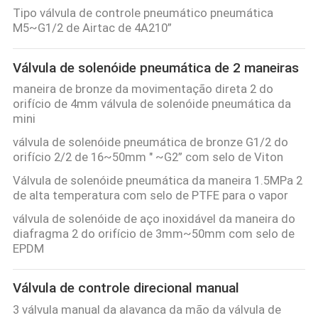
FÁBRICA
Tipo válvula de controle pneumático pneumática
M5~G1/2 de Airtac de 4A210”
CONTROLE
Válvula de solenóide pneumática de 2 maneiras
DA
maneira de bronze da movimentação direta 2 do
QUALIDADE
orifício de 4mm válvula de solenóide pneumática da
mini
válvula de solenóide pneumática de bronze G1/2 do
CONTACTE-
orifício 2/2 de 16~50mm " ~G2” com selo de Viton
NOS
Válvula de solenóide pneumática da maneira 1.5MPa 2
de alta temperatura com selo de PTFE para o vapor
PEÇA
válvula de solenóide de aço inoxidável da maneira do
diafragma 2 do orifício de 3mm~50mm com selo de
UMAS
EPDM
CITAÇÕES
Válvula de controle direcional manual
VR
3 válvula manual da alavanca da mão da válvula de