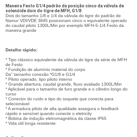
Maneira Festo G1/4 padrão da posição cinco da válvula de
solenóide dois do tigre de MFH, G1/8
Dois do tamanho 1/8 e 1/4 da válvula do tigre do padrão de
Namur VDI/VDE 3845 posicionam cinco o equivalente operado
do caudal piloto 1300L/Min por exemplo MFH-5-1/4 Festo da
maneira grande
Detalhe rápido:
* Tipo clássico equivalente da válvula do tigre da série de MFH
de Festo
* Fundição de alumínio material do corpo
Da” tamanho conexão *G1/8 e G1/4
* Piloto operado, tipo piloto interno
* Grande abertura, caudal grande, fluxo avaliado 1300L/Min
* Aplicável para o tamanho de furo grande e o cilindro longo do
curso
* Conector do ruído e tipo do soquete que conecta para
selecionável
* A armadura piloto de alta qualidade assegura o feedback
rápido e sensível quando conecte o eletricity
* Bobina de indução eletromagnética da classe IP65
* Vida útil longa resistente