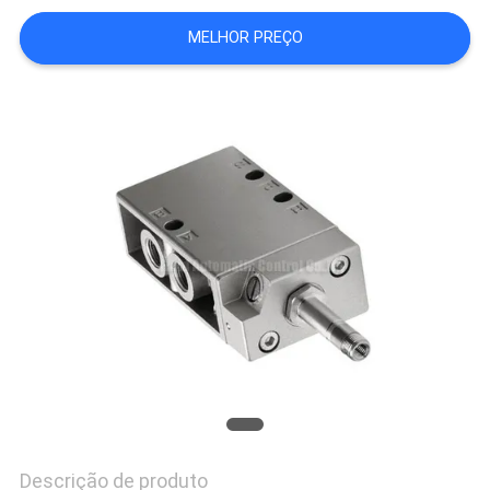
SHOW
MELHOR PREÇO
MAPA
DO
SITE
PRIVACY
POLICY
Descrição de produto