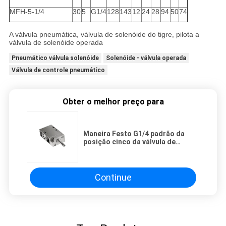
MFH-5-1/4
30
5
G1/4
128
143
12
24
28
94
50
74
A válvula pneumática, válvula de solenóide do tigre, pilota a
válvula de solenóide operada
Pneumático válvula solenóide
Solenóide - válvula operada
Válvula de controle pneumático
Obter o melhor preço para
Maneira Festo G1/4 padrão da
posição cinco da válvula de
solenóide dois do tigre de MFH,
G1/8
Continue