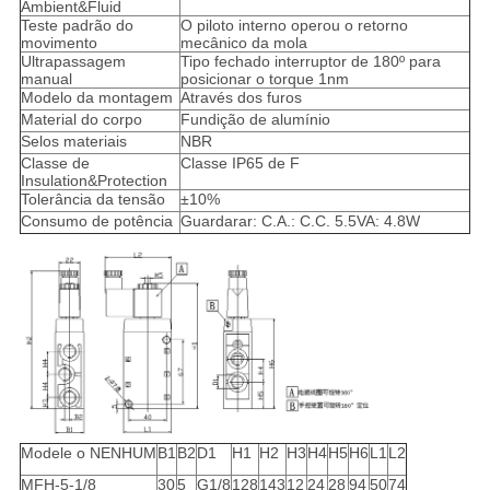
Ambient&Fluid
Teste padrão do
O piloto interno operou o retorno
movimento
mecânico da mola
Ultrapassagem
Tipo fechado interruptor de 180º para
manual
posicionar o torque 1nm
Modelo da montagem
Através dos furos
Material do corpo
Fundição de alumínio
Selos materiais
NBR
Classe de
Classe IP65 de F
Insulation&Protection
Tolerância da tensão
±10%
Consumo de potência
Guardarar: C.A.: C.C. 5.5VA: 4.8W
Modele o NENHUM
B1
B2
D1
H1
H2
H3
H4
H5
H6
L1
L2
MFH-5-1/8
30
5
G1/8
128
143
12
24
28
94
50
74