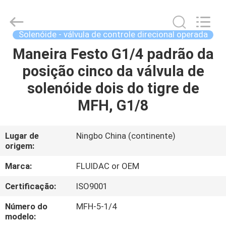
-
2026
FENGHUA
FLUID
AUTOMATIC
Solenóide - válvula de controle direcional operada
CONTROL
CO.,LTD.
All
Maneira Festo G1/4 padrão da
CASA
Rights
Reserved.
posição cinco da válvula de
PRODUTOS
solenóide dois do tigre de
MFH, G1/8
VÍDEOS
Lugar de
Ningbo China (continente)
origem:
SOBRE
NÓS
Marca:
FLUIDAC or OEM
Certificação:
ISO9001
EXCURSÃO
Número do
MFH-5-1/4
DA
modelo: