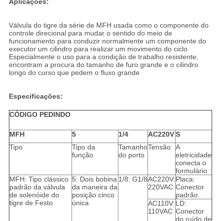
Aplicações:
Válvula do tigre da série de MFH usada como o componente do
controle direcional para mudar o sentido do meio de
funcionamento para conduzir normalmente um componente do
executor um cilindro para realizar um movimento do ciclo
Especialmente o uso para a condição de trabalho resistente,
encontram a procura do tamanho de furo grande e o cilindro
longo do curso que pedem o fluxo grande
Especificações:
CÓDIGO PEDINDO
MFH
5
1/4
AC220V
S
Tipo
Tipo da
Tamanho
Tensão
A
função
do porto
eletricidade
conecta o
formulário
MFH: Tipo clássico
5: Dois bobina
1/8: G1/8
AC220V:
Placa:
padrão da válvula
da maneira da
220VAC
Conector
de solenóide do
posição cinco
padrão
tigre de Festo
única
AC110V:
LD:
110VAC
Conector
do ruído de