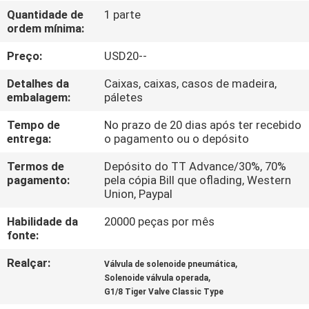
FÁBRICA
Quantidade de
1 parte
ordem mínima:
CONTROLE
Preço:
USD20--
DA
Detalhes da
Caixas, caixas, casos de madeira,
QUALIDADE
embalagem:
páletes
Tempo de
No prazo de 20 dias após ter recebido
entrega:
o pagamento ou o depósito
CONTACTE-
NOS
Termos de
Depósito do TT Advance/30%, 70%
pagamento:
pela cópia Bill que oflading, Western
Union, Paypal
PEÇA
Habilidade da
20000 peças por mês
UMAS
fonte:
CITAÇÕES
Realçar:
,
Válvula de solenoide pneumática
,
Solenoide válvula operada
G1/8 Tiger Valve Classic Type
VR