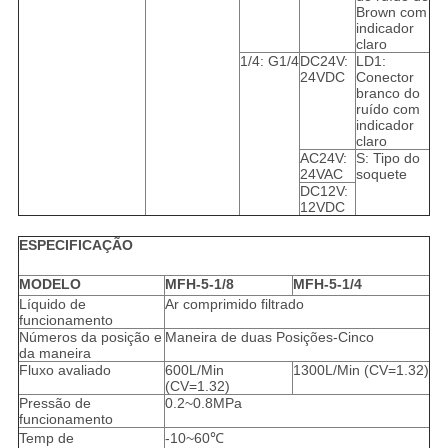
Brown com
indicador
claro
1/4: G1/4
DC24V:
LD1:
24VDC
Conector
branco do
ruído com
indicador
claro
AC24V:
S: Tipo do
24VAC
soquete
DC12V:
12VDC
ESPECIFICAÇÃO
MODELO
MFH-5-1/8
MFH-5-1/4
Líquido de
Ar comprimido filtrado
funcionamento
Números da posição e
Maneira de duas Posições-Cinco
da maneira
Fluxo avaliado
600L/Min
1300L/Min (CV=1.32)
(CV=1.32)
Pressão de
0.2~0.8MPa
funcionamento
Temp de
-10~60℃