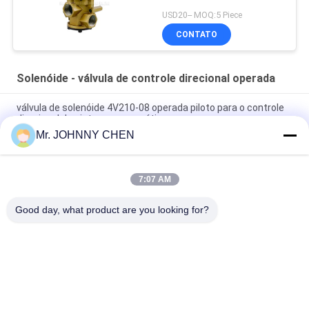
USD20-- MOQ:5 Piece
CONTATO
Solenóide - válvula de controle direcional operada
válvula de solenóide 4V210-08 operada piloto para o controle
direcional do sistema pneumático
Mr. JOHNNY CHEN
Itália pilota o solenóide da armadura - válvula de controle
direcional operada
7:07 AM
30 milhão tipos válvula da luva de espaçador de Camozzi das
épocas de controle do solenóide
Good day, what product are you looking for?
Categorias populares
Todos
Solenóide - Válvula 
Válvula De 
De Controle 
Solenóide 
Direcional Operada
Pneumática De 2 