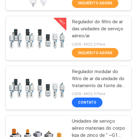
FÁBRICA
INQUÉRITO AGORA
maneiras
HOT
Regulador do filtro de ar
CONTROLE
21
das unidades de serviço
DA
aéreo/ar
Válvula de controle
QUALIDADE
USD8-- MOQ:5 Piece
direcional manual
INQUÉRITO AGORA
CONTACTE-
Regulador modular do
NOS
filtro de ar da unidade do
tratamento da fonte de
12
PEÇA
ar/ar/lubrificador do ar
USD8-- MOQ:5 Piece
Válvula do
UMAS
CONTATO
CITAÇÕES
concentrador do
Unidades de serviço
oxigênio
aéreo materiais do corpo
VR
liga de zinco de " ~G1