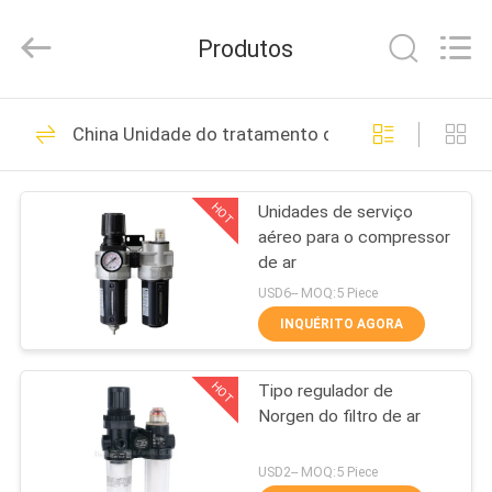
-
2026
FENGHUA
Produtos
FLUID
AUTOMATIC
CONTROL
CO.,LTD.
All
CASA
32
Rights
China Unidade do tratamento da fonte de ar
Reserved.
Solenóide - válvula
PRODUTOS
de controle
HOT
Unidades de serviço
aéreo para o compressor
direcional operada
VÍDEOS
de ar
USD6-- MOQ:5 Piece
SOBRE
INQUÉRITO AGORA
30
NÓS
Válvula de
HOT
Tipo regulador de
Norgen do filtro de ar
EXCURSÃO
solenóide
DA
USD2-- MOQ:5 Piece
pneumática de 2