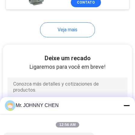
CONTATO
25
aéreo
Unidade do
tratamento da fonte
Veja mais
de ar
Deixe um recado
Ligaremos para você em breve!
20
Acessórios de tubo
pneumático
Mr. JOHNNY CHEN
12:56 AM
29