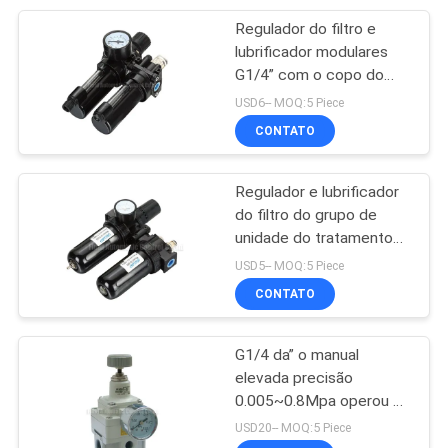
Regulador do filtro e
28
lubrificador modulares
Vibrador
G1/4” com o copo do
metal para o sistema
USD6-- MOQ:5 Piece
pneumático
pneumático da filtragem
CONTATO
e de lubrificação
Regulador e lubrificador
do filtro do grupo de
unidade do tratamento
60
da fonte de ar para o
USD5-- MOQ:5 Piece
Cilindro pneumático
sistema de regulamento
CONTATO
pneumático
do ar
G1/4 da” o manual
elevada precisão
0.005~0.8Mpa operou o
regulador do ar e o
USD20-- MOQ:5 Piece
regulador do controlo