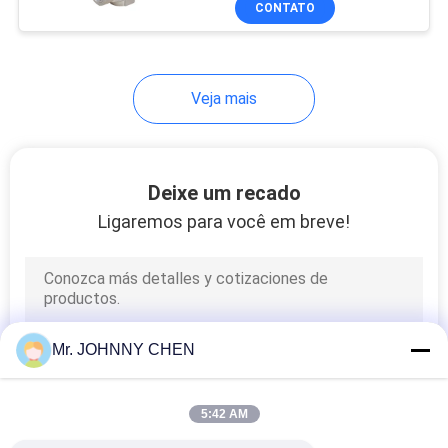
CONTATO
25
Unidade do
tratamento da fonte
Veja mais
de ar
Deixe um recado
Ligaremos para você em breve!
20
Acessórios de tubo
pneumático
Mr. JOHNNY CHEN
5:42 AM
29