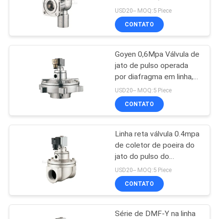
controle do pulso do
SHOW
USD20-- MOQ:5 Piece
ângulo direito
CONTATO
16
MAPA
Válvula de controle
Goyen 0,6Mpa Válvula de
DO
jato de pulso operada
mecânica
SITE
por diafragma em linha,
Válvula de jato de pulso
USD20-- MOQ:5 Piece
remoto
CONTATO
PRIVACY
POLICY
Linha reta válvula 0.4mpa
17
de coletor de poeira do
Válvula de controle
jato do pulso do
solenóide de DMF-T
USD20-- MOQ:5 Piece
pneumática do fluxo
CONTATO
Série de DMF-Y na linha