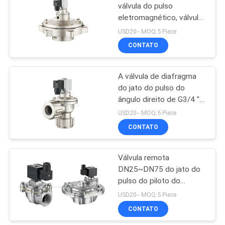
válvula do pulso
eletromagnético, válvula
15
de diafragma 0.5Mpa
USD20-- MOQ:5 Piece
CONTATO
válvula de pulso jato
A válvula de diafragma
do jato do pulso do
ângulo direito de G3/4 "
~G1-1/2” com porca do
USD20-- MOQ:5 Piece
armário move
CONTATO
15
Bomba hidráulica do
Válvula remota
DN25~DN75 do jato do
ar
pulso do piloto do
diafragma do ângulo
USD20-- MOQ:5 Piece
SCG353A044 direito
CONTATO