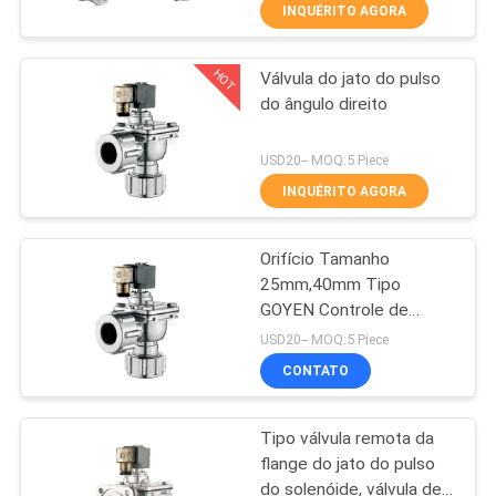
FÁBRICA
INQUÉRITO AGORA
maneiras
HOT
Válvula do jato do pulso
CONTROLE
21
do ângulo direito
DA
Válvula de controle
QUALIDADE
USD20-- MOQ:5 Piece
direcional manual
INQUÉRITO AGORA
CONTACTE-
Orifício Tamanho
NOS
25mm,40mm Tipo
GOYEN Controle de
12
PEÇA
solenoide remoto válvula
USD20-- MOQ:5 Piece
de jato de pulso com
Válvula do
UMAS
CONTATO
porca de camisola
CITAÇÕES
concentrador do
Tipo válvula remota da
oxigênio
flange do jato do pulso
VR
do solenóide, válvula de