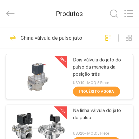
-
2026
FENGHUA
Produtos
FLUID
AUTOMATIC
CONTROL
CO.,LTD.
All
CASA
32
Rights
China válvula de pulso jato
Reserved.
Solenóide - válvula
PRODUTOS
de controle
HOT
Dois válvula do jato do
pulso da maneira da
direcional operada
VÍDEOS
posição três
USD10-- MOQ:5 Piece
SOBRE
INQUÉRITO AGORA
30
NÓS
Válvula de
HOT
Na linha válvula do jato
do pulso
EXCURSÃO
solenóide
DA
USD20-- MOQ:5 Piece
pneumática de 2