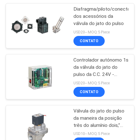
Diafragma/piloto/conector/bo
28
dos acessórios da
Vibrador
válvula do jato do pulso
USD20-- MOQ:5 Piece
pneumático
CONTATO
Controlador autónomo 1s
da válvula do jato do
pulso da C.C. 24V -
60
intervalo do pulso 30s
USD20-- MOQ:5 Piece
Cilindro pneumático
CONTATO
do ar
Válvula do jato do pulso
da maneira da posição
três do alumínio dois,”
válvula G1/2 operada
USD10-- MOQ:5 Piece
piloto