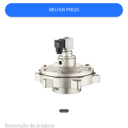
SHOW
MELHOR PREÇO
MAPA
DO
SITE
PRIVACY
POLICY
Descrição de produto