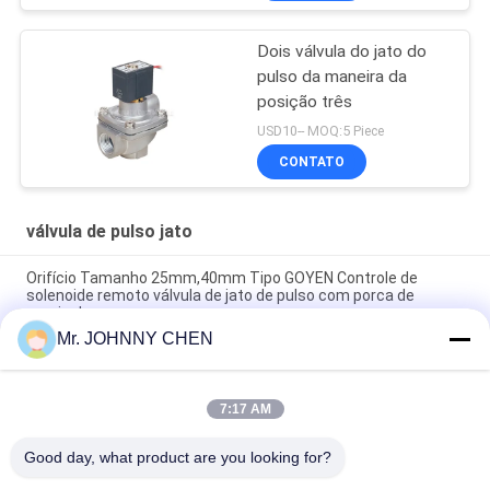
Dois válvula do jato do
pulso da maneira da
posição três
USD10-- MOQ:5 Piece
CONTATO
válvula de pulso jato
Orifício Tamanho 25mm,40mm Tipo GOYEN Controle de
solenoide remoto válvula de jato de pulso com porca de
camisola
Mr. JOHNNY CHEN
Tipo válvula remota da flange do jato do pulso do solenóide,
válvula de controle do pulso do ângulo direito
7:17 AM
Goyen 0,6Mpa Válvula de jato de pulso operada por diafragma
em linha, Válvula de jato de pulso remoto
Good day, what product are you looking for?