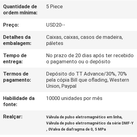
FÁBRICA
Quantidade de
5 Piece
ordem mínima:
CONTROLE
Preço:
USD20--
DA
Detalhes da
Caixas, caixas, casos de madeira,
QUALIDADE
embalagem:
páletes
Tempo de
No prazo de 20 dias após ter recebido
entrega:
o pagamento ou o depósito
CONTACTE-
NOS
Termos de
Depósito do TT Advance/30%, 70%
pagamento:
pela cópia Bill que oflading, Western
Union, Paypal
PEÇA
Habilidade da
10000 unidades por mês
UMAS
fonte:
CITAÇÕES
Realçar:
,
Válvula de pulso eletromagnético em linha
Válvula de pulso eletromagnético da série DMF-Y
,
,
0Valva de diafragma de 0
5 MPa
VR