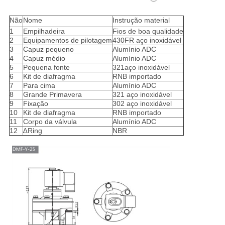
Não
Nome
Instrução material
1
Empilhadeira
Fios de boa qualidade
2
Equipamentos de pilotagem
430FR aço inoxidável
3
Capuz pequeno
Alumínio ADC
4
Capuz médio
Alumínio ADC
5
Pequena fonte
321aço inoxidável
6
Kit de diafragma
RNB importado
7
Para cima
Alumínio ADC
8
Grande Primavera
321 aço inoxidável
9
Fixação
302 aço inoxidável
10
Kit de diafragma
RNB importado
11
Corpo da válvula
Alumínio ADC
12
∆Ring
NBR