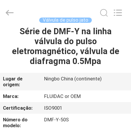
-
2026
FENGHUA
FLUID
AUTOMATIC
Válvula de pulso jato
CONTROL
CO.,LTD.
All
Série de DMF-Y na linha
CASA
Rights
Reserved.
válvula do pulso
PRODUTOS
eletromagnético, válvula de
diafragma 0.5Mpa
VÍDEOS
Lugar de
Ningbo China (continente)
origem:
SOBRE
NÓS
Marca:
FLUIDAC or OEM
Certificação:
ISO9001
EXCURSÃO
Número do
DMF-Y-50S
DA
modelo: