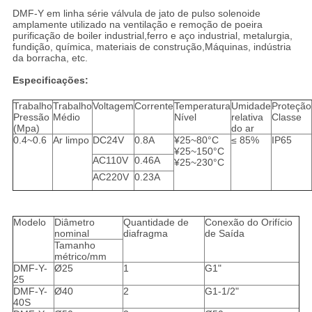
DMF-Y em linha série válvula de jato de pulso solenoide
amplamente utilizado na ventilação e remoção de poeira
purificação de boiler industrial,ferro e aço industrial, metalurgia,
fundição, química, materiais de construção,Máquinas, indústria
da borracha, etc.
Especificações:
Trabalho
Trabalho
Voltagem
Corrente
Temperatura
Umidade
Proteção
Pressão
Médio
Nível
relativa
Classe
(Mpa)
do ar
0.4~0.6
Ar limpo
DC24V
0.8A
¥25~80°C
≤ 85%
IP65
¥25~150°C
AC110V
0.46A
¥25~230°C
AC220V
0.23A
Modelo
Diâmetro
Quantidade de
Conexão do Orifício
nominal
diafragma
de Saída
Tamanho
métrico/mm
DMF-Y-
Ø25
1
G1"
25
DMF-Y-
Ø40
2
G1-1/2"
40S