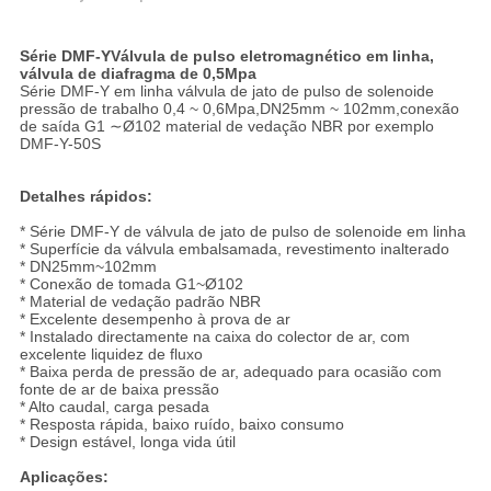
Série DMF-Y
Válvula de pulso eletromagnético em linha,
válvula de diafragma de 0,5Mpa
Série DMF-Y em linha válvula de jato de pulso de solenoide
pressão de trabalho 0,4 ~ 0,6Mpa,DN25mm ~ 102mm,conexão
de saída G1 ∼Ø102 material de vedação NBR por exemplo
DMF-Y-50S
Detalhes rápidos:
* Série DMF-Y de válvula de jato de pulso de solenoide em linha
* Superfície da válvula embalsamada, revestimento inalterado
* DN25mm~102mm
* Conexão de tomada G1~Ø102
* Material de vedação padrão NBR
* Excelente desempenho à prova de ar
* Instalado directamente na caixa do colector de ar, com
excelente liquidez de fluxo
* Baixa perda de pressão de ar, adequado para ocasião com
fonte de ar de baixa pressão
* Alto caudal, carga pesada
* Resposta rápida, baixo ruído, baixo consumo
* Design estável, longa vida útil
Aplicações: