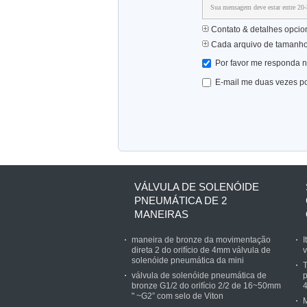
Sua mensagem deve estar entre 20-3
Contato & detalhes opcio
Cada arquivo de tamanh
Por favor me responda n
E-mail me duas vezes po
VÁLVULA DE SOLENÓIDE
PNEUMÁTICA DE 2
MANEIRAS
maneira de bronze da movimentação
I
direta 2 do orifício de 4mm válvula de
v
solenóide pneumática da mini
T
válvula de solenóide pneumática de
p
bronze G1/2 do orifício 2/2 de 16~50mm
" ~G2” com selo de Viton
M