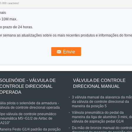
.000 caracteres!
nais
o 10M max.
o prazo de 24 horas.
r semana as atualizações sobre os mais recentes produtos e informações do forn
SOLENÓIDE - VÁLVULA DE
VÁLVULA DE CONTROLE
CONTROLE DIRECIONAL
DIRECIONAL MANUAL
OPERADA
3 válvula manual da alavanca da mã
da válvula de controle direcional da
tália pilota o solenóide da armadura -
maneira da posição 5
álvula de controle direcional operada
Válvula pneumática do pedal da
ipo válvula de controle pneumático
maneira da liga de alumínio 3 mini, d
neumática M5~G1/2 de Airtac de
válvula de aspiração pedal G1/4
4A210”
Da mão de bronze manual do control
aneira Festo G1/4 padrão da posição