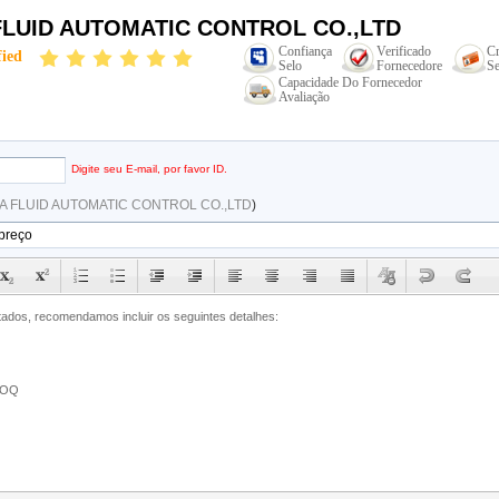
LUID AUTOMATIC CONTROL CO.,LTD
Confiança
Verificado
Cr
fied
Selo
Fornecedore
Se
Capacidade Do Fornecedor
Avaliação
Digite seu E-mail, por favor ID.
 FLUID AUTOMATIC CONTROL CO.,LTD
)