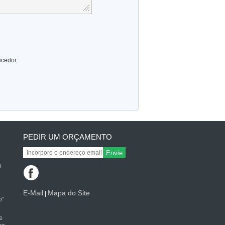
ecedor.
PEDIR UM ORÇAMENTO
Envie
o
E-Mail
Mapa do Site
|
o”
e