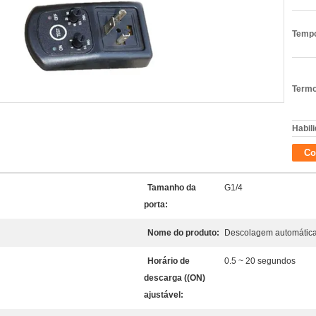
Tempo
Termo
Habili
Co
Tamanho da
G1/4
porta:
Nome do produto:
Descolagem automátic
Horário de
0.5 ~ 20 segundos
descarga ((ON)
ajustável: