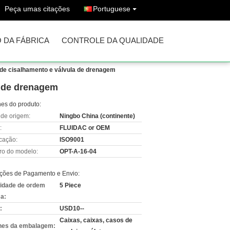
Peça umas citações
Portuguese
 DA FÁBRICA
CONTROLE DA QUALIDADE
 de cisalhamento e válvula de drenagem
a de drenagem
hes do produto:
 de origem:
Ningbo China (continente)
:
FLUIDAC or OEM
icação:
ISO9001
o do modelo:
OPT-A-16-04
ções de Pagamento e Envio:
idade de ordem
5 Piece
a:
:
USD10--
Caixas, caixas, casos de
hes da embalagem: