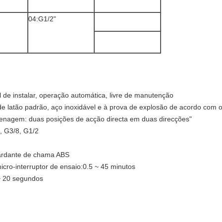
04:G1/2"
l de instalar, operação automática, livre de manutenção
de latão padrão, aço inoxidável e à prova de explosão de acordo com o
renagem: duas posições de acção directa em duas direcções"
, G3/8, G1/2
tardante de chama ABS
icro-interruptor de ensaio:0.5 ~ 45 minutos
~ 20 segundos