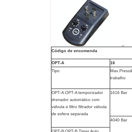
Código de encomenda
OPT-A
16
Tipo
Max.Pressã
trabalho
OPT-A:OPT-A temporizador
1616 Bar
drenador automático com
válvula e filtro filtrador válvula
de esfera separada
4040 Bar
OPT-B:OPT-B Timer Auto