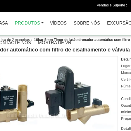
Vendas e Suporte :
ASA
PRODUTOS
VÍDEOS
SOBRE NÓS
EXCURSÃO
tica de 2 maneiras
16bar 5mm Timer de latão drenador automático com filtro
ONTACTE-NOS
MOSTRA DE VR
dor automático com filtro de cisalhamento e válvul
Detal
Lugar
Marca
Certif
Númer
Condi
Quant
mínim
Preço
Detal