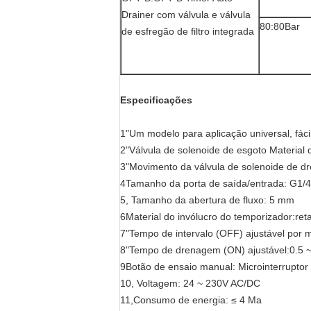
Drainer com válvula e válvula
80:80Bar
de esfregão de filtro integrada
Especificações
1"Um modelo para aplicação universal, fáci
2"Válvula de solenoide de esgoto Material 
3"Movimento da válvula de solenoide de d
4Tamanho da porta de saída/entrada: G1/4
5, Tamanho da abertura de fluxo: 5 mm
6Material do invólucro do temporizador:re
7"Tempo de intervalo (OFF) ajustável por m
8"Tempo de drenagem (ON) ajustável:0.5 
9Botão de ensaio manual: Microinterruptor
10, Voltagem: 24 ~ 230V AC/DC
11,Consumo de energia: ≤ 4 Ma