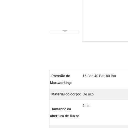
Pressão de
16 Bar, 40 Bar, 80 Bar
Max.working:
Material do corpo:
De aço
5mm
Tamanho da
abertura de fluxo: