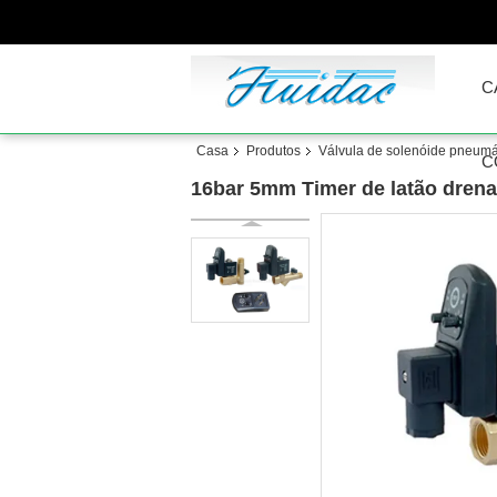
C
Casa
Produtos
Válvula de solenóide pneumá
C
16bar 5mm Timer de latão drena