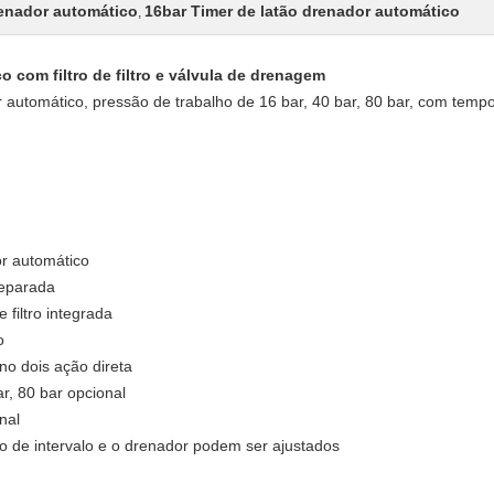
renador automático
16bar Timer de latão drenador automático
,
 com filtro de filtro e válvula de drenagem
 automático, pressão de trabalho de 16 bar, 40 bar, 80 bar, com tempor
or automático
separada
 filtro integrada
o
no dois ação direta
r, 80 bar opcional
nal
po de intervalo e o drenador podem ser ajustados