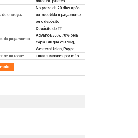
madeira, páletes
No prazo de 20 dias após
 de entrega:
ter recebido o pagamento
ou o depósito
Depósito do TT
Advance/30%, 70% pela
s de pagamento:
cópia Bill que oflading,
Western Union, Paypal
dade da fonte:
10000 unidades por mês
ntato
a