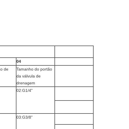
04
o de
Tamanho do portão
da válvula de
drenagem
02:G1/4"
03:G3/8"