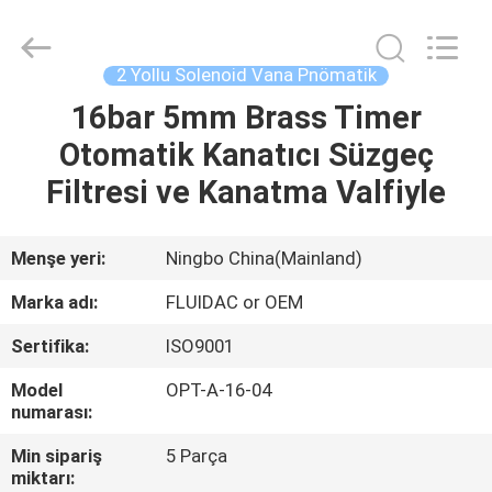
2026
FENGHUA
FLUID
AUTOMATIC
CONTROL
2 Yollu Solenoid Vana Pnömatik
CO.,LTD.
All
Rights
16bar 5mm Brass Timer
EV
Reserved.
Otomatik Kanatıcı Süzgeç
ÜRÜNLER
Filtresi ve Kanatma Valfiyle
VİDEOLAR
Menşe yeri:
Ningbo China(Mainland)
Marka adı:
FLUIDAC or OEM
HAKKIMIZDA
Sertifika:
ISO9001
FABRIKA
Model
OPT-A-16-04
numarası:
TURU
Min sipariş
5 Parça
miktarı: