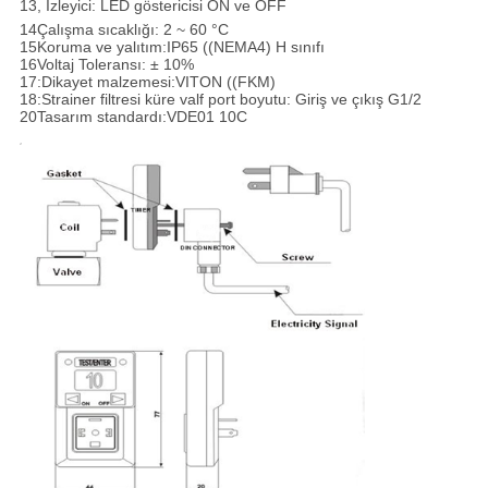
13, İzleyici: LED göstericisi ON ve OFF
14Çalışma sıcaklığı: 2 ~ 60 °C
15Koruma ve yalıtım:IP65 ((NEMA4) H sınıfı
16Voltaj Toleransı: ± 10%
17:Dikayet malzemesi:VITON ((FKM)
18:Strainer filtresi küre valf port boyutu: Giriş ve çıkış G1/2
20Tasarım standardı:VDE01 10C