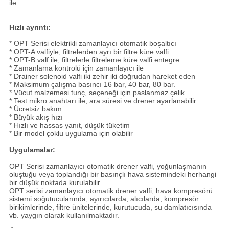
ile
Hızlı ayrıntı:
* OPT Serisi elektrikli zamanlayıcı otomatik boşaltıcı
* OPT-A valfiyle, filtrelerden ayrı bir filtre küre valfi
* OPT-B valf ile, filtrelerle filtreleme küre valfi entegre
* Zamanlama kontrolü için zamanlayıcı ile
* Drainer solenoid valfi iki zehir iki doğrudan hareket eden
* Maksimum çalışma basıncı 16 bar, 40 bar, 80 bar.
* Vücut malzemesi tunç, seçeneği için paslanmaz çelik
* Test mikro anahtarı ile, ara süresi ve drener ayarlanabilir
* Ücretsiz bakım
* Büyük akış hızı
* Hızlı ve hassas yanıt, düşük tüketim
* Bir model çoklu uygulama için olabilir
Uygulamalar:
OPT Serisi zamanlayıcı otomatik drener valfi, yoğunlaşmanın
oluştuğu veya toplandığı bir basınçlı hava sistemindeki herhangi
bir düşük noktada kurulabilir.
OPT serisi zamanlayıcı otomatik drener valfi, hava kompresörü
sistemi soğutucularında, ayırıcılarda, alıcılarda, kompresör
birikimlerinde, filtre ünitelerinde, kurutucuda, su damlatıcısında
vb. yaygın olarak kullanılmaktadır.