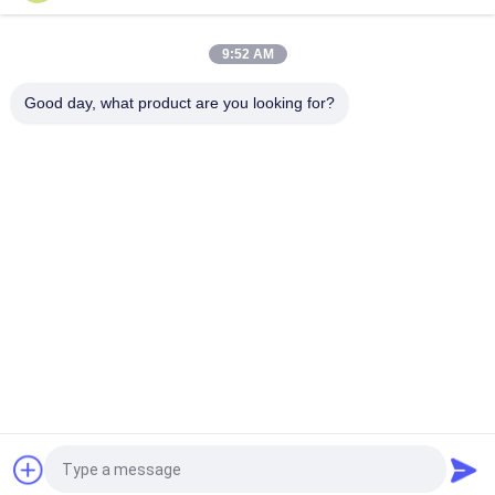
Viton Seal ile 16 ~ 50mm Ağız 2/2 Pirinç Pnömatik Solenoid
Vana G1 / 2 "~ G2"
9:52 AM
Yüksek Sıcaklık 1.5MPa Buhar için 2 Yollu Solenoid Vana
Pnömatik ile PTFE Seal
Good day, what product are you looking for?
Popüler Kategoriler
Tüm
Solenoid Kumandalı 
2 Yollu Solenoid 
Yön Kontrol Vanası
Vana Pnömatik
Manuel Yön Kontrol 
Oksijen 
Vanası
Yoğunlaştırıcı Valf
Mekanik Kontrol 
Pnömatik Akış 
Vanası
Kontrol Valfi
Puls Jet Vana
Hava Hidrolik Pompa
Teklif isteği