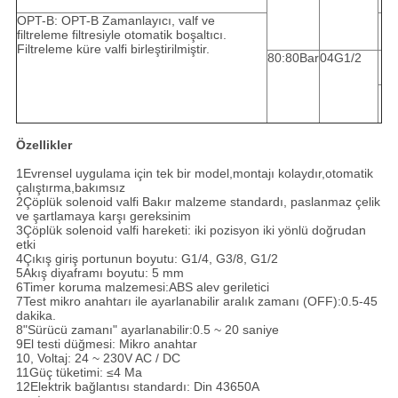
OPT-B: OPT-B Zamanlayıcı, valf ve
filtreleme filtresiyle otomatik boşaltıcı.
Filtreleme küre valfi birleştirilmiştir.
80:80Bar
04G1/2
Özellikler
1Evrensel uygulama için tek bir model,montajı kolaydır,otomatik
çalıştırma,bakımsız
2Çöplük solenoid valfi Bakır malzeme standardı, paslanmaz çelik
ve şartlamaya karşı gereksinim
3Çöplük solenoid valfi hareketi: iki pozisyon iki yönlü doğrudan
etki
4Çıkış giriş portunun boyutu: G1/4, G3/8, G1/2
5Akış diyaframı boyutu: 5 mm
6Timer koruma malzemesi:ABS alev geriletici
7Test mikro anahtarı ile ayarlanabilir aralık zamanı (OFF):0.5-45
dakika.
8"Sürücü zamanı" ayarlanabilir:0.5 ~ 20 saniye
9El testi düğmesi: Mikro anahtar
10, Voltaj: 24 ~ 230V AC / DC
11Güç tüketimi: ≤4 Ma
12Elektrik bağlantısı standardı: Din 43650A