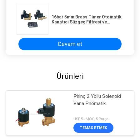
16bar 5mm Brass Timer Otomatik
Kanatıcı Süzgeç Filtresi ve
Kanatma Valfiyle
Devam et
Ürünleri
Pirinç 2 Yollu Solenoid
Vana Pnömatik
USD5-- MOQ:5 Parça
TEMAS ETMEK