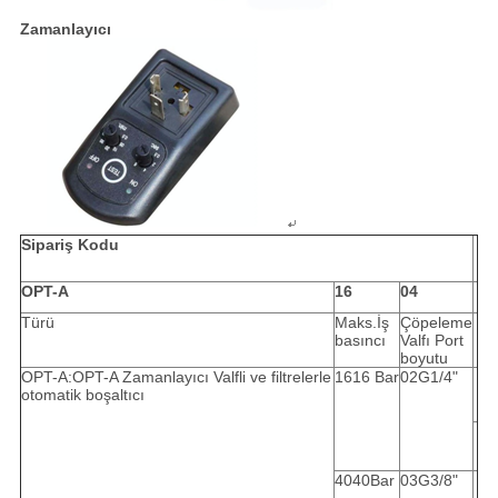
Zamanlayıcı
Sipariş Kodu
OPT-A
16
04
Türü
Maks.İş
Çöpeleme
basıncı
Valfı Port
boyutu
OPT-A:OPT-A Zamanlayıcı Valfli ve filtrelerle
1616 Bar
02G1/4"
otomatik boşaltıcı
4040Bar
03G3/8"