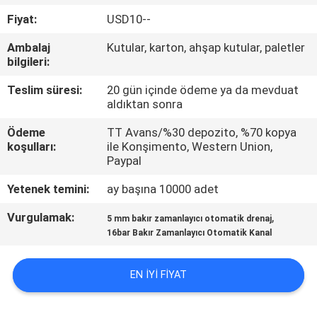
KALITE
Fiyat:
USD10--
KONTROL
Ambalaj
Kutular, karton, ahşap kutular, paletler
bilgileri:
BIZE
Teslim süresi:
20 gün içinde ödeme ya da mevduat
ULAŞIN
aldıktan sonra
Ödeme
TT Avans/%30 depozito, %70 kopya
BIR
koşulları:
ile Konşimento, Western Union,
Paypal
TEKLIF
Yetenek temini:
ay başına 10000 adet
ISTEĞI
Vurgulamak:
,
5 mm bakır zamanlayıcı otomatik drenaj
16bar Bakır Zamanlayıcı Otomatik Kanal
VR
SHOW
EN IYI FIYAT
SITE