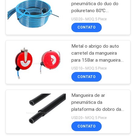
pneumática do duo do
poliuretano 80℃
15
termoplástico
USD20-- MOQ:5 Piece
CONTATO
válvula de pulso jato
Metal o abrigo do auto
carretel da mangueira
para 15Bar a mangueira
trançada plutônio,
USD10-- MOQ:5 Piece
equilibrador compacto
CONTATO
15
do ar
Bomba hidráulica do
Mangueira de ar
pneumática da
ar
plataforma do dobro da
resistência da chama,
USD20-- MOQ:5 Piece
tubo de ar antifaíscas
CONTATO
para a máquina de