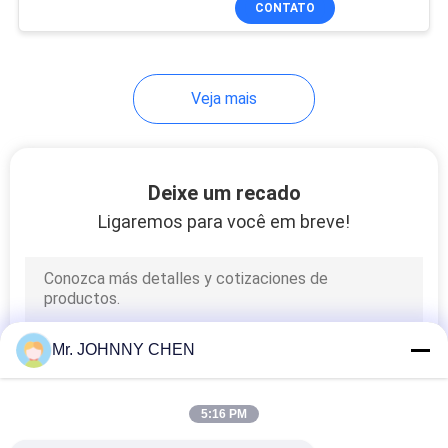
CONTATO
25
de ferramentas da
máquina com o bocal
Unidade do
variável
tratamento da fonte
Veja mais
de ar
Deixe um recado
Ligaremos para você em breve!
20
Acessórios de tubo
pneumático
Mr. JOHNNY CHEN
5:16 PM
29