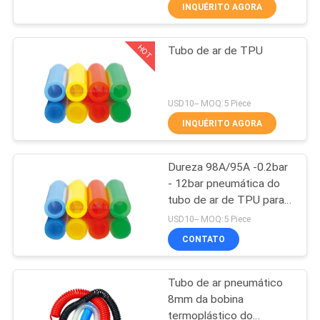
FÁBRICA
INQUÉRITO AGORA
maneiras
HOT
Tubo de ar de TPU
CONTROLE
21
DA
Válvula de controle
QUALIDADE
USD10-- MOQ:5 Piece
direcional manual
INQUÉRITO AGORA
CONTACTE-
Dureza 98A/95A -0.2bar
NOS
- 12bar pneumática do
tubo de ar de TPU para o
12
PEÇA
sistema pneumático da
USD10-- MOQ:5 Piece
automatização
Válvula do
UMAS
CONTATO
CITAÇÕES
concentrador do
Tubo de ar pneumático
oxigênio
8mm da bobina
VR
termoplástico do