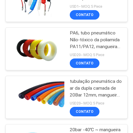
poliuretano com caber
SHOW
USD1-- MOQ:5 Piece
ambas as extremidades,
CONTATO
mangueira de ar de Sprial
16
MAPA
Válvula de controle
PA6, tubo pneumático
DO
Não-tóxico da poliamida
mecânica
SITE
PA11/PA12, mangueira
de ar 20Bar de nylon
USD20-- MOQ:5 Piece
CONTATO
PRIVACY
POLICY
tubulação pneumática do
17
ar da dupla camada de
Válvula de controle
20Bar 12mm, mangueira
de ar trançada da fibra
USD20-- MOQ:5 Piece
pneumática do fluxo
de TPU
CONTATO
20bar -40℃ ~ mangueira