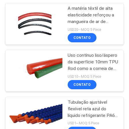
soldadura
A matéria têxtil de alta
28
elasticidade reforçou a
Vibrador
mangueira de ar de
superfície ondulada
USD20-- MOQ:5 Piece
pneumático
300psi, tubulação de
CONTATO
borracha flexível
Uso contínuo liso/áspero
da superfície 10mm TPU
Rod como a correia de
60
transmissão para o colar
USD10-- MOQ:5 Piece
Cilindro pneumático
da embalagem de selo
CONTATO
do ar
Tubulação ajustável
flexível reta azul do
líquido refrigerante PA66
para o sistema de líquido
USD1-- MOQ:5 Piece
refrigerante de utilização