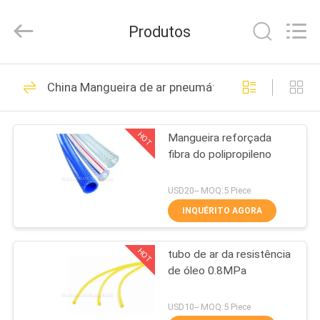
-
2026
FENGHUA
Produtos
FLUID
AUTOMATIC
CONTROL
CO.,LTD.
All
CASA
32
Rights
China Mangueira de ar pneumática
Reserved.
Solenóide - válvula
PRODUTOS
de controle
HOT
Mangueira reforçada
fibra do polipropileno
direcional operada
VÍDEOS
USD20-- MOQ:5 Piece
SOBRE
INQUÉRITO AGORA
30
NÓS
Válvula de
HOT
tubo de ar da resistência
de óleo 0.8MPa
EXCURSÃO
solenóide
DA
USD10-- MOQ:5 Piece
pneumática de 2