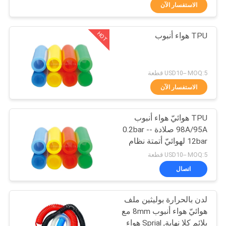
في
الاستفسار الآن
المعمل
HOT
TPU هواء أنبوب
21
رقابة
يدويّ اتّجاهيّ تحكم
جودة
USD10-- MOQ:5 قطعة
صمام
الاستفسار الآن
اتصل
TPU هوائيّ هواء أنبوب
بنا
98A/95A صلادة -0.2bar -
12bar لهوائيّ أتمتة نظام
12
اطلب
USD10-- MOQ:5 قطعة
اقتباس
اتصال
صمام مُكثّف أوكسجين
لدن بالحرارة بوليثين ملف
VR
هوائيّ هواء أنبوب 8mm مع
SHOW
يلائم كلا نهاية, Sprial هواء