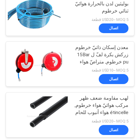
بوليثين لدن بالحرارة هوائيّ
ثنائي خرطوم
15
USD20-- MOQ:5 قطعة
اتصال
pulse jet صمام
معدن إسكان ذاتيّ خرطوم
زركش بكرة لفّ ل 15Bar
pu خرطوم, متراصّ هواء
وزان
USD10-- MOQ:5 قطعة
اتصال
15
لهب مقاومة ضعف ظهر
هواء مضخة هيدروليّ
مركب هوائيّ هواء خرطوم,
étincelle هواء أنبوب للحام
آلة
USD20-- MOQ:5 قطعة
اتصال