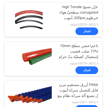
عزّز نسيج high Tensile
28
corrugated سطحيّ هواء
خرطوم 300psi, أنبوب
هزّاز هوائيّ
مرن مطّاط
USD20-- MOQ:5 قطعة
اتصال
ناعم/خشن سطح 10mm
TPU صلب قضيب
إستعمال كعمليّة بثّ حزام
60
سير لختم صوف تعليب
USD10-- MOQ:5 قطعة
طوق
اتصال
هوائيّ هواء أسطوانة
PA66 أزرق مستقيم مرن
قابل للتعديل مبردّة أنبوب
ل يصنع آلة مبردّة نظام مع
فوهة متغيّر
USD1-- MOQ:5 قطعة