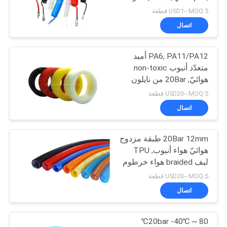
خرطوم
USD1-- MOQ:5 قطعة
خريطة
اتصال
16
الموقع
PA6, PA11/PA12 أميد
آليّ تحكم صمام
متعدّد أنبوب non-toxic
PRIVACY
هوائيّ, 20Bar من نايلون
هواء خرطوم
POLICY
USD20-- MOQ:5 قطعة
اتصال
20Bar 12mm طبقة مزدوج
17
هوائيّ هواء أنبوب, TPU
هوائيّ دفق تحكم
ليف braided هواء خرطوم
USD20-- MOQ:5 قطعة
صمام
اتصال
20bar -40℃ ~ 80℃