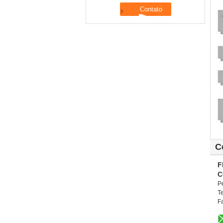
C
F
C
P
T
F