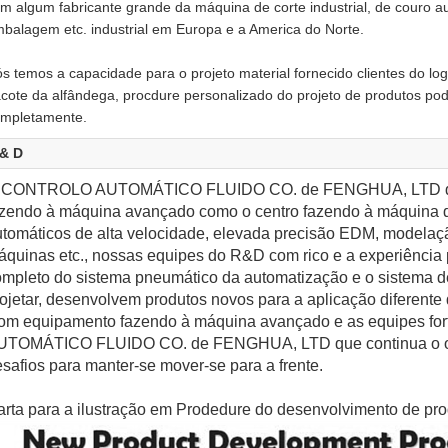
m algum fabricante grande da máquina de corte industrial, de couro au
balagem etc. industrial em Europa e a America do Norte.
s temos a capacidade para o projeto material fornecido clientes do lo
cote da alfândega, procdure personalizado do projeto de produtos po
mpletamente.
 & D
 CONTROLO AUTOMÁTICO FLUIDO CO. de FENGHUA, LTD que 
azendo à máquina avançado como o centro fazendo à máquina d
tomáticos de alta velocidade, elevada precisão EDM, modelaçã
quinas etc., nossas equipes do R&D com rico e a experiência 
mpleto do sistema pneumático da automatização e o sistema de
ojetar, desenvolvem produtos novos para a aplicação diferente d
om equipamento fazendo à máquina avançado e as equipes 
UTOMÁTICO FLUIDO CO. de FENGHUA, LTD que continua o om
safios para manter-se mover-se para a frente.
arta para a ilustração em Prodedure do desenvolvimento de pr