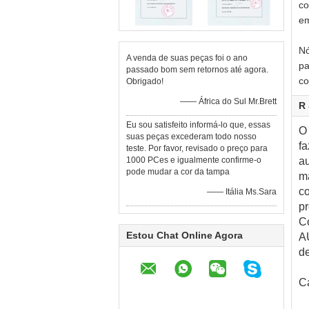
co
em
Nó
A venda de suas peças foi o ano
pa
passado bom sem retornos até agora.
co
Obrigado!
—— África do Sul Mr.Brett
R
Eu sou satisfeito informá-lo que, essas
O
suas peças excederam todo nosso
f
teste. Por favor, revisado o preço para
1000 PCes e igualmente confirme-o
au
pode mudar a cor da tampa
má
co
—— Itália Ms.Sara
pr
C
Estou Chat Online Agora
A
de
C