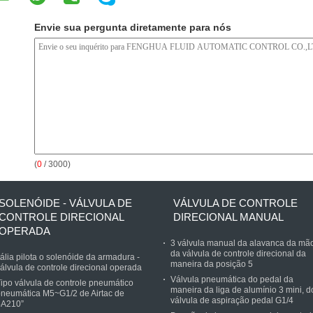
Envie sua pergunta diretamente para nós
(
0
/ 3000)
SOLENÓIDE - VÁLVULA DE
VÁLVULA DE CONTROLE
CONTROLE DIRECIONAL
DIRECIONAL MANUAL
OPERADA
3 válvula manual da alavanca da mã
da válvula de controle direcional da
tália pilota o solenóide da armadura -
maneira da posição 5
álvula de controle direcional operada
Válvula pneumática do pedal da
ipo válvula de controle pneumático
maneira da liga de alumínio 3 mini, d
neumática M5~G1/2 de Airtac de
válvula de aspiração pedal G1/4
4A210”