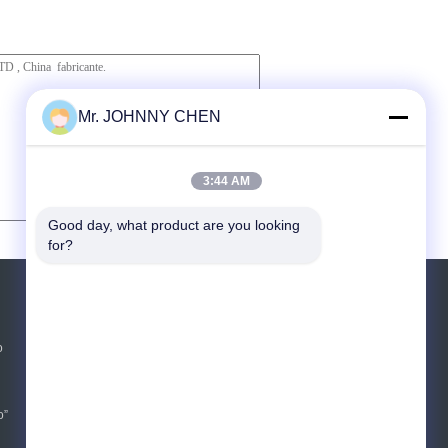
Mr. JOHNNY CHEN
3:44 AM
Good day, what product are you looking 
for?
PEDIR UM ORÇAMENTO
Envie
o
E-Mail
Mapa do Site
|
o”