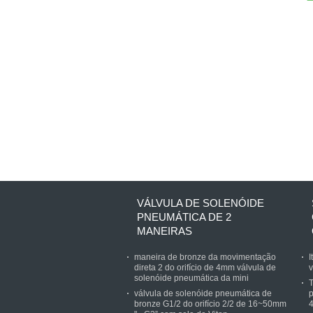
VÁLVULA DE SOLENÓIDE
PNEUMÁTICA DE 2
MANEIRAS
maneira de bronze da movimentação
I
direta 2 do orifício de 4mm válvula de
v
solenóide pneumática da mini
T
válvula de solenóide pneumática de
p
bronze G1/2 do orifício 2/2 de 16~50mm