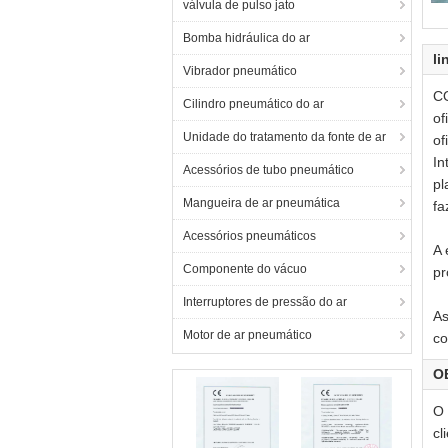
válvula de pulso jato
Ar
wo
Bomba hidráulica do ar
Li
li
Vibrador pneumático
CO
Cilindro pneumático do ar
of
Unidade do tratamento da fonte de ar
of
In
Acessórios de tubo pneumático
pl
Mangueira de ar pneumática
fa
Acessórios pneumáticos
A 
Componente do vácuo
pr
Interruptores de pressão do ar
As
Motor de ar pneumático
co
O
O
cl