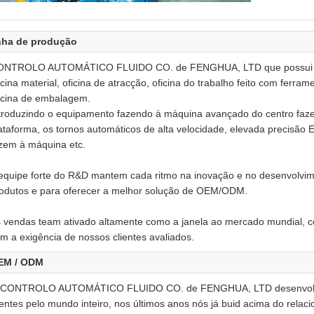
mazém
rkshop
nhas de Assmbly
nha de produção
NTROLO AUTOMÁTICO FLUIDO CO. de FENGHUA, LTD que possui injet
icina material, oficina de atracção, oficina do trabalho feito com ferr
icina de embalagem.
troduzindo o equipamento fazendo à máquina avançado do centro faz
ataforma, os tornos automáticos de alta velocidade, elevada precisão
zem à máquina etc.
equipe forte do R&D mantem cada ritmo na inovação e no desenvolvime
odutos e para oferecer a melhor solução de OEM/ODM.
 vendas team ativado altamente como a janela ao mercado mundial, c
m a exigência de nossos clientes avaliados.
EM / ODM
 CONTROLO AUTOMÁTICO FLUIDO CO. de FENGHUA, LTD desenvolve
ientes pelo mundo inteiro, nos últimos anos nós já buid acima do re