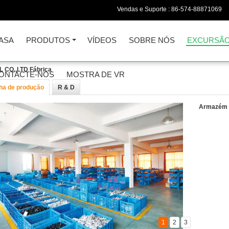
Vendas e Suporte :
86-574-88871069
ASA
PRODUTOS
VÍDEOS
SOBRE NÓS
EXCURSÃO
CO.,LTD Fábrica
ONTACTE-NOS
MOSTRA DE VR
nha de produção
R & D
Armazém
1
2
3