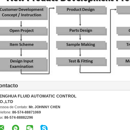
ontacto
ENGHUA FLUID AUTOMATIC CONTROL
O.,LTD
essoa de Contato:
Mr. JOHNNY CHEN
elefone:
86-574-88871069
ax:
86-574-88882296