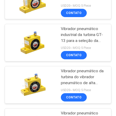
para a seleção da
SHOW
USD20-- MOQ:5 Piece
vibração
CONTATO
16
MAPA
Válvula de controle
Vibrador pneumático
DO
industrial da turbina GT-
mecânica
SITE
13 para a seleção da
vibração
USD20-- MOQ:5 Piece
CONTATO
PRIVACY
POLICY
Vibrador pneumático da
17
turbina do vibrador
Válvula de controle
pneumático de alta
freqüência
USD20-- MOQ:5 Piece
pneumática do fluxo
CONTATO
Vibrador pneumático