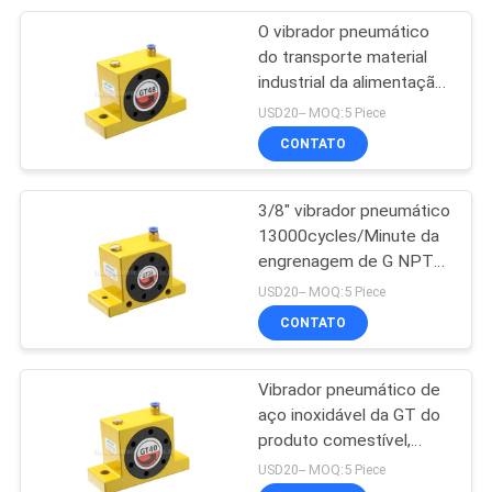
O vibrador pneumático
28
do transporte material
Vibrador
industrial da alimentação,
GT alinha o vibrador
USD20-- MOQ:5 Piece
pneumático
CONTATO
3/8" vibrador pneumático
13000cycles/Minute da
engrenagem de G NPT
60
para o alimentador de
USD20-- MOQ:5 Piece
Cilindro pneumático
vibração
CONTATO
do ar
Vibrador pneumático de
aço inoxidável da GT do
produto comestível,
vibrador de alta
USD20-- MOQ:5 Piece
freqüência