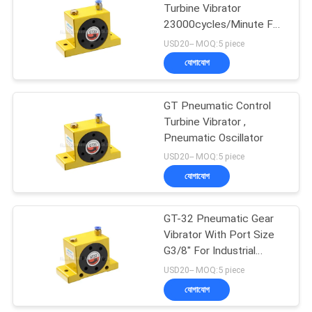
Turbine Vibrator
23000cycles/Minute For
15
Pneumatic Vibrating
USD20-- MOQ:5 piece
System
যোগাযোগ
Pulse Jet Valve
GT Pneumatic Control
Turbine Vibrator ,
Pneumatic Oscillator
USD20-- MOQ:5 piece
যোগাযোগ
15
GT-32 Pneumatic Gear
Air Hydraulic Pump
Vibrator With Port Size
G3/8" For Industrial
Feeding Conveyor
USD20-- MOQ:5 piece
System
যোগাযোগ