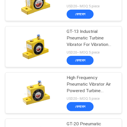
Vibration Screening
USD20-- MOQ:5 piece
সাইট
যোগাযোগ
ম্যাপ
16
Mechanical Control
GT-13 Industrial
PRIVACY
Pneumatic Turbine
Valve
Vibrator For Vibration
POLICY
Screening
USD20-- MOQ:5 piece
যোগাযোগ
High Frequency
17
Pneumatic Vibrator Air
Pneumatic Flow
Powered Turbine
Vibrator
USD20-- MOQ:5 piece
Control Valve
যোগাযোগ
GT-20 Pneumatic