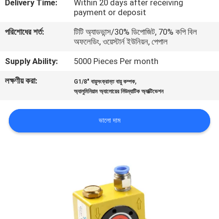
Delivery Time:
Within 20 days after receiving
payment or deposit
মান
পরিশোধের শর্ত:
টিটি অ্যাডভান্স/30% ডিপোজিট, 70% কপি বিল
নিয়ন্ত্রণ
অফলেডিং, ওয়েস্টার্ন ইউনিয়ন, পেপাল
Supply Ability:
5000 Pieces Per month
যোগাযোগ
লক্ষণীয় করা:
,
G1/8" বায়ুসংক্রান্ত বায়ু কম্পক
করুন
অ্যালুমিনিয়াম অ্যালোয়ের নিউম্যাটিক অ্যাক্টিভেশন
উদ্ধৃতির
ভালো দাম
জন্য
আবেদন
VR
SHOW