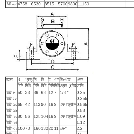
জিটি-৬০
4758
6530
8515
5700
9800
11150
মডেল
এ
প্রস্থ
সি
ডি
ই
এফ
জি/এইচ
ওজন
মিমি
মিমি
মিমি
মিমি
মিমি
মিমি
থ্রেড ((জি)
কেজি
জিটি-৮
50
33
86
68
12
7
1/8 "
0.25
জিটি ১০
0.255
জিটি-১৩
65
42
113
90
16
9
এক চতুর্থাংশ
0.565
জিটি-১৬
0.58
জিটি-২০
80
56
128
104
16
9
এক চতুর্থাংশ
1.09
জিটি-২৫
1.12
জিটি-৩২
100
73
160
130
20
11
৩/৮"
2.2