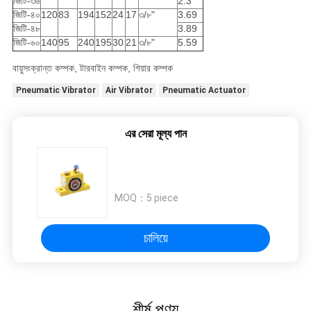
জিটি-৩৬
2.3
জিটি-৪০
120
83
194
152
24
17
৩/৮"
3.69
জিটি-৪৮
3.89
জিটি-৬০
140
95
240
195
30
21
৩/৮"
5.59
বায়ুসংক্রান্ত কম্পক, টারবাইন কম্পক, গিয়ার কম্পক
Pneumatic Vibrator
Air Vibrator
Pneumatic Actuator
এর সেরা মূল্য পান
MOQ：
5 piece
চালিয়ে
শীর্ষ পণ্য