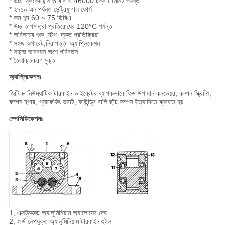
* উচ্চ ফ্রিকোয়েন্সি 6 বার এ 46000 চক্র / মিনিট পর্যন্ত
* ২৯১০ এন পর্যন্ত সেন্ট্রিফুগাল ফোর্স
* কম শব্দ 60 ~ 75 ডিবিএ
* উচ্চ তাপমাত্রা প্রতিরোধের 120°C পর্যন্ত
* অবিলম্বে শুরু, স্টপ, দ্রুত প্রতিক্রিয়া
* সহজ অপারেট,নিরাপত্তা অ্যাপ্লিকেশন
* সহজে ভারবহন অংশ পরিবর্তন
* তৈলাক্তকরণ মুক্ত
অ্যাপ্লিকেশনঃ
জিটি-৮ নিউম্যাটিক টারবাইন ভাইব্রেটর ব্যাপকভাবে ফিড উপাদান কনভেয়র, কম্পন স্ক্রিনিং,
কম্পন হপার, প্যাকেজিং ভরাট, ফাউন্ড্রি বালি ছাঁচ কম্পন ইত্যাদিতে ব্যবহৃত হয়
স্পেসিফিকেশনঃ
1, এক্সট্রুজড অ্যালুমিনিয়াম অ্যালোয়ের দেহ
2, হার্ড লেপযুক্ত অ্যালুমিনিয়াম টারবাইন হুইল