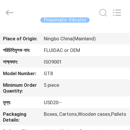
2026
FENGHUA
FLUID
AUTOMATIC
CONTROL
Pneumatic Vibrator
CO.,LTD.
All
Rights
বাড়ি
Reserved.
Place of Origin:
Ningbo China(Mainland)
পণ্য
পরিচিতিমুলক নাম:
FLUIDAC or OEM
সাক্ষ্যদান:
ISO9001
ভিডিও
Model Number:
GT8
Minimum Order
5 piece
আমাদের
Quantity:
সম্পর্কে
মূল্য:
USD20--
Packaging
Boxes, Cartons,Wooden cases,Pallets
কারখানা
Details:
ভ্রমণ