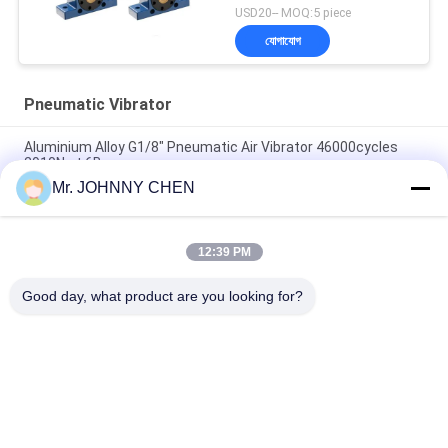
USD20-- MOQ:5 piece
যোগাযোগ
Pneumatic Vibrator
Aluminium Alloy G1/8" Pneumatic Air Vibrator 46000cycles
2910N at 6Bar
Mr. JOHNNY CHEN
Low Noise Pneumatic Turbine Vibrator G1/8" 2400N/6Bar For
Vibration Screening
12:39 PM
GT-13 Industrial Pneumatic Turbine Vibrator For Vibration
Screening
Good day, what product are you looking for?
সব
Solenoid Operated 
2 Way Pneumatic 
Directional Control 
Solenoid Valve
Valve