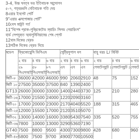
3-4, উচ্চ ঘনত্ব ভর ইতিবাচক আন্দোলন
৫-৭, গহ্বরগুলি নেতিবাচক গতি দেয়
8এয়ার ইনলেট পোর্ট
9"এয়ার এক্সপোজার পোর্ট"
10বেস মাউন্ট গর্ত
11"বিশেষ প্রাক-লুব্রিকেটেড ম্যাচিং সিলড লেয়ারিংস"
হার্ড লেপযুক্ত অ্যালুমিনিয়ামের শেষ প্লেট
12বাম দিকের থ্রেড
13সঠিক দিকের থ্রেড দিয়ে
মডেল
ফ্রিকোয়েন্সি ভিপিএম
সেন্ট্রিফুগাল বল
বায়ু খরচ L/ মিনিট
২ বার
৪ বার
৬ বার
২ বার
৪ বার
৬ বার
২ বার
৪ বার
৬ বার
২৯
৫৮
৮৭
এন
এন
এন
লেফটেন্যান্ট।
লেফটেন্যান্ট।
লেফটে
পিএসআই
পিএসআই
পিএসআই
জিটি-৮
36000
42000
46000
990
2060
2910
48
75
152
জিটি ১০
27500
35000
37500
840
1390
2400
GT13
26000
30000
33000
1400
2440
3730
125
210
280
জিটি-১৬
17000
21500
24000
1220
2090
3160
জিটি২০
17000
20000
23000
2170
4040
5520
188
315
465
জিটি-২৫
12000
15500
17000
2120
3510
5070
জিটি৩২
13000
14000
16000
3380
5430
7540
335
520
755
জিটি-৩৬
7800
10000
13000
3290
5360
7190
GT40
7500
8800
9500
4300
7300
9800
428
680
960
জিটি-৪৮
5800
7500
9700
4900
7700
10500