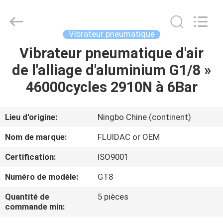
2026
FENGHUA
FLUID
AUTOMATIC
CONTROL
Vibrateur pneumatique
CO.,LTD.
All
Vibrateur pneumatique d'air
MAISON
Rights
Reserved.
de l'alliage d'aluminium G1/8 »
PRODUITS
46000cycles 2910N à 6Bar
VIDÉOS
Lieu d'origine:
Ningbo Chine (continent)
Nom de marque:
FLUIDAC or OEM
AU
Certification:
ISO9001
SUJET
Numéro de modèle:
GT8
DE
NOUS
Quantité de
5 pièces
commande min: