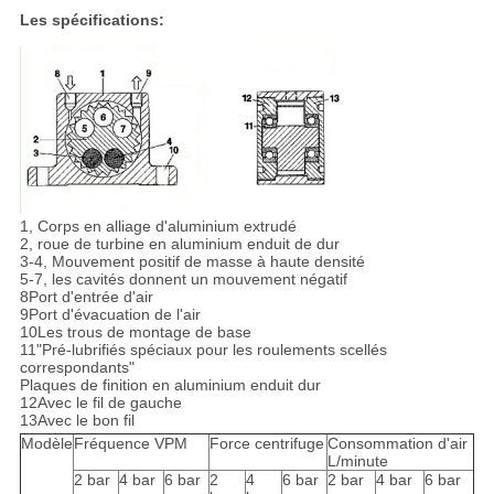
Les spécifications:
1, Corps en alliage d'aluminium extrudé
2, roue de turbine en aluminium enduit de dur
3-4, Mouvement positif de masse à haute densité
5-7, les cavités donnent un mouvement négatif
8Port d'entrée d'air
9Port d'évacuation de l'air
10Les trous de montage de base
11"Pré-lubrifiés spéciaux pour les roulements scellés
correspondants"
Plaques de finition en aluminium enduit dur
12Avec le fil de gauche
13Avec le bon fil
Modèle
Fréquence VPM
Force centrifuge
Consommation d'air
L/minute
2 bar
4 bar
6 bar
2
4
6 bar
2 bar
4 bar
6 bar