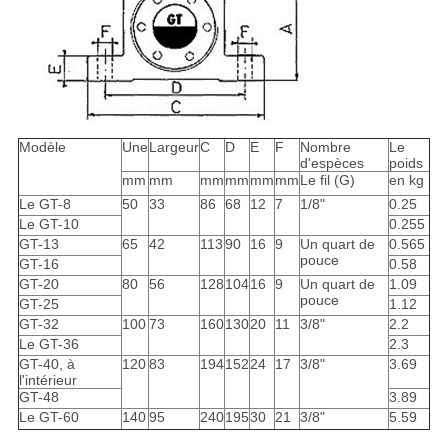
Modèle
Une
Largeur
C
D
E
F
Nombre
Le
d'espèces
poids
mm
mm
mm
mm
mm
mm
Le fil (G)
en kg
Le GT-8
50
33
86
68
12
7
1/8"
0.25
Le GT-10
0.255
GT-13
65
42
113
90
16
9
Un quart de
0.565
pouce
GT-16
0.58
GT-20
80
56
128
104
16
9
Un quart de
1.09
pouce
GT-25
1.12
GT-32
100
73
160
130
20
11
3/8"
2.2
Le GT-36
2.3
GT-40, à
120
83
194
152
24
17
3/8"
3.69
l'intérieur
GT-48
3.89
Le GT-60
140
95
240
195
30
21
3/8"
5.59