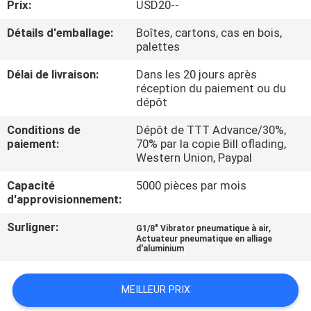
Prix:
USD20--
VISITE
D'USINE
Détails d'emballage:
Boîtes, cartons, cas en bois,
palettes
CONTRÔLE
Délai de livraison:
Dans les 20 jours après
réception du paiement ou du
DE
dépôt
QUALITÉ
Conditions de
Dépôt de TTT Advance/30%,
paiement:
70% par la copie Bill oflading,
Western Union, Paypal
CONTACTEZ-
Capacité
5000 pièces par mois
NOUS
d'approvisionnement:
Surligner:
,
G1/8" Vibrator pneumatique à air
DEMANDEZ
Actuateur pneumatique en alliage
d'aluminium
UNE
CITATION
MEILLEUR PRIX