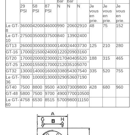
bar
bar
29
58
87
N
N
N
Je
Je
Je
PSI
PSI
PSI
vous
vous
vous
en
en
en
prie.
prie.
prie.
Le GT-
36000
42000
46000
990
2060
2910
48
75
152
8
Le GT-
27500
35000
37500
840
1390
2400
10
GT13
26000
30000
33000
1400
2440
3730
125
210
280
GT-16
17000
21500
24000
1220
2090
3160
GT20
17000
20000
23000
2170
4040
5520
188
315
465
GT-25
12000
15500
17000
2120
3510
5070
GT32
13000
14000
16000
3380
5430
7540
335
520
755
Le GT-
7800
10000
13000
3290
5360
7190
36
GT40
7500
8800
9500
4300
7300
9800
428
680
960
GT-48
5800
7500
9700
4900
7700
10500
Le GT-
4758
6530
8515
5700
9800
11150
60