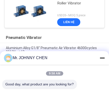
Roller Vibrator
USD20-- MOQ:5 piece
LIÊN HỆ
Pneumatic Vibrator
Aluminium Alloy G1/8" Pneumatic Air Vibrator 46000cycles
2910N at 6Bar
Mr. JOHNNY CHEN
Low Noise Pneumatic Turbine Vibrator G1/8" 2400N/6Bar For
Vibration Screening
9:58 AM
GT-13 Industrial Pneumatic Turbine Vibrator For Vibration
Screening
Good day, what product are you looking for?
Danh mục phổ biến
Tất cả
các
Solenoid Operated 
2 Way Pneumatic 