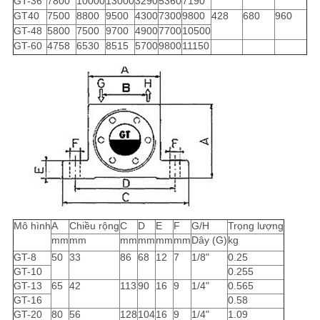
GT-36
7800
10000
13000
3290
5360
7190
GT40
7500
8800
9500
4300
7300
9800
428
680
960
GT-48
5800
7500
9700
4900
7700
10500
GT-60
4758
6530
8515
5700
9800
11150
Mô hình
A
Chiều rộng
C
D
E
F
G/H
Trọng lượng
mm
mm
mm
mm
mm
mm
Dây (G)
kg
GT-8
50
33
86
68
12
7
1/8"
0.25
GT-10
0.255
GT-13
65
42
113
90
16
9
1/4"
0.565
GT-16
0.58
GT-20
80
56
128
104
16
9
1/4"
1.09