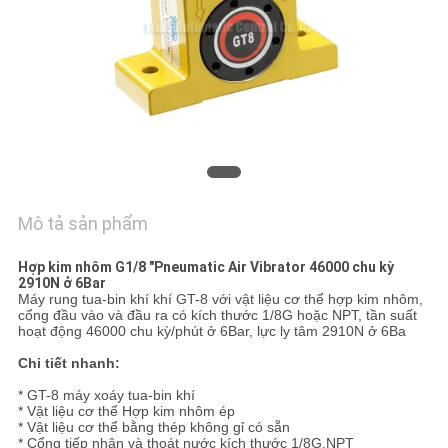
HỆ
CHÚNG
TÔI
YÊU
CẦU
BÁO
Mô tả sản phẩm
GIÁ
Hợp kim nhôm G1/8 "Pneumatic Air Vibrator 46000 chu kỳ
2910N ở 6Bar
VR
Máy rung tua-bin khí khí GT-8 với vật liệu cơ thể hợp kim nhôm,
cổng đầu vào và đầu ra có kích thước 1/8G hoặc NPT, tần suất
SHOW
hoạt động 46000 chu kỳ/phút ở 6Bar, lực ly tâm 2910N ở 6Ba
Chi tiết nhanh:
SƠ
* GT-8 máy xoáy tua-bin khí
* Vật liệu cơ thể Hợp kim nhôm ép
ĐỒ
* Vật liệu cơ thể bằng thép không gỉ có sẵn
* Cổng tiếp nhận và thoát nước kích thước 1/8G,NPT