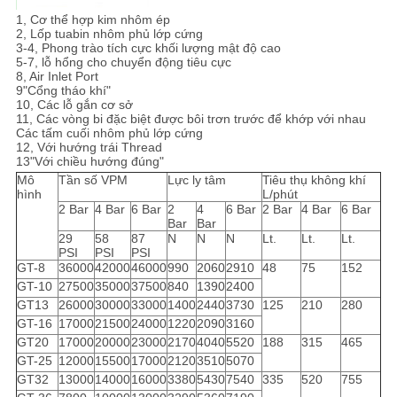
1, Cơ thể hợp kim nhôm ép
2, Lốp tuabin nhôm phủ lớp cứng
3-4, Phong trào tích cực khối lượng mật độ cao
5-7, lỗ hổng cho chuyển động tiêu cực
8, Air Inlet Port
9"Cổng tháo khí"
10, Các lỗ gắn cơ sở
11, Các vòng bi đặc biệt được bôi trơn trước để khớp với nhau
Các tấm cuối nhôm phủ lớp cứng
12, Với hướng trái Thread
13"Với chiều hướng đúng"
Mô
Tần số VPM
Lực ly tâm
Tiêu thụ không khí
hình
L/phút
2 Bar
4 Bar
6 Bar
2
4
6 Bar
2 Bar
4 Bar
6 Bar
Bar
Bar
29
58
87
N
N
N
Lt.
Lt.
Lt.
PSI
PSI
PSI
GT-8
36000
42000
46000
990
2060
2910
48
75
152
GT-10
27500
35000
37500
840
1390
2400
GT13
26000
30000
33000
1400
2440
3730
125
210
280
GT-16
17000
21500
24000
1220
2090
3160
GT20
17000
20000
23000
2170
4040
5520
188
315
465
GT-25
12000
15500
17000
2120
3510
5070
GT32
13000
14000
16000
3380
5430
7540
335
520
755