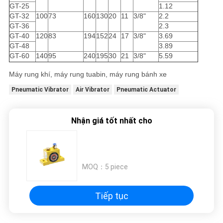
GT-25
1.12
GT-32
100
73
160
130
20
11
3/8"
2.2
GT-36
2.3
GT-40
120
83
194
152
24
17
3/8"
3.69
GT-48
3.89
GT-60
140
95
240
195
30
21
3/8"
5.59
Máy rung khí, máy rung tuabin, máy rung bánh xe
Pneumatic Vibrator
Air Vibrator
Pneumatic Actuator
Nhận giá tốt nhất cho
MOQ：
5 piece
Tiếp tục