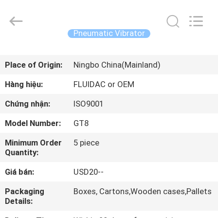
-
2026
FENGHUA
FLUID
AUTOMATIC
Pneumatic Vibrator
CONTROL
CO.,LTD.
All
TRANG
Rights
Reserved.
Place of Origin:
Ningbo China(Mainland)
CHỦ
Hàng hiệu:
FLUIDAC or OEM
CÁC
Chứng nhận:
ISO9001
SẢN
Model Number:
GT8
PHẨM
Minimum Order
5 piece
Quantity:
VIDEO
Giá bán:
USD20--
VỀ
Packaging
Boxes, Cartons,Wooden cases,Pallets
Details:
CHÚNG