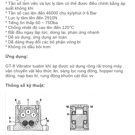
TRANG
* Tần số làm việc và lực ly tâm có thể được điều chỉnh bằng áp
suất không khí
WEB
* Tần số cao lên đến 46000 chu kỳ/phút ở 6 Bar
* Lực ly tâm lên đến 2910N
* Tiếng ồn thấp 60 ~ 75Dba
* Chống nhiệt độ cao lên đến 120°C
PRIVACY
* Bắt đầu ngay lập tức, dừng lại, phản ứng nhanh
* Dễ sử dụng, ứng dụng an toàn
* Dễ dàng thay đổi các bộ phận vòng bi
POLICY
* Không có dầu bôi trơn
Ứng dụng:
GT-8 Vibrator tuabin khí áp được sử dụng rộng rãi trong máy
vận chuyển vật liệu thức ăn, sàng lọc rung động, hopper rung
động, nạp bao bì, rung động khuôn cát đúc vv
Thông số kỹ thuật: