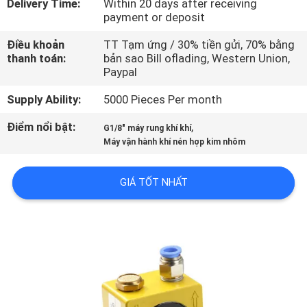
Delivery Time:
Within 20 days after receiving
TÔI
payment or deposit
Điều khoản
TT Tạm ứng / 30% tiền gửi, 70% bằng
THAM
thanh toán:
bản sao Bill oflading, Western Union,
Paypal
QUAN
NHÀ
Supply Ability:
5000 Pieces Per month
MÁY
Điểm nổi bật:
,
G1/8" máy rung khí khí
Máy vận hành khí nén hợp kim nhôm
KIỂM
GIÁ TỐT NHẤT
SOÁT
CHẤT
LƯỢNG
LIÊN