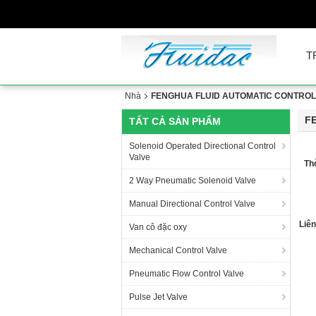
T
Nhà
FENGHUA FLUID AUTOMATIC CONTROL CO.
F
TẤT CẢ SẢN PHẨM
Solenoid Operated Directional Control
Valve
Thờ
2 Way Pneumatic Solenoid Valve
Manual Directional Control Valve
Liên
Van cô đặc oxy
Mechanical Control Valve
Pneumatic Flow Control Valve
Pulse Jet Valve