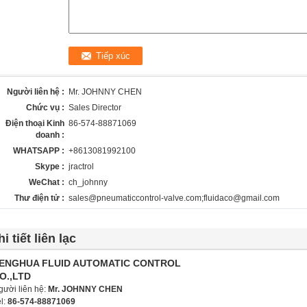
Người liên hệ :
Mr. JOHNNY CHEN
Chức vụ :
Sales Director
Điện thoại Kinh
86-574-88871069
doanh :
WHATSAPP :
+8613081992100
Skype :
jractrol
WeChat :
ch_johnny
Thư điện tử :
sales@pneumaticcontrol-valve.com;fluidaco@gmail.com
i tiết liên lạc
ENGHUA FLUID AUTOMATIC CONTROL
O.,LTD
gười liên hệ:
Mr. JOHNNY CHEN
l:
86-574-88871069