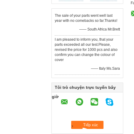
F
The sale of your parts went well last
year with no comebacks so far.Thanks!
—— South Africa Mr.Brett
I am pleased to inform you, that your
parts exceeded all our test.Please,
revised the price for 1000 pcs and also
confirm you can change the colour of
cover
—— Italy Ms.Sara
Tôi trò chuyện trực tuyến bây
giờ