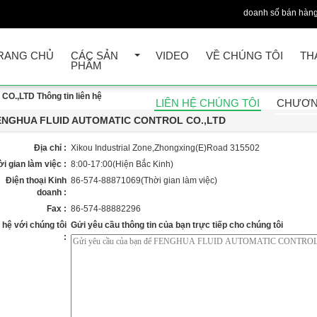
doanh số bán hàng
RANG CHỦ
CÁC SẢN
VIDEO
VỀ CHÚNG TÔI
TH
PHẨM
,LTD Thông tin liên hệ
LIÊN HỆ CHÚNG TÔI
CHƯƠN
ENGHUA FLUID AUTOMATIC CONTROL CO.,LTD
Địa chỉ :
Xikou Industrial Zone,Zhongxing(E)Road 315502
i gian làm việc :
8:00-17:00(Hiện Bắc Kinh)
Điện thoại Kinh
86-574-88871069(Thời gian làm việc)
doanh :
Fax :
86-574-88882296
 hệ với chúng tôi
Gửi yêu cầu thông tin của bạn trực tiếp cho chúng tôi
: