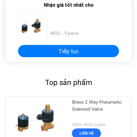
Nhận giá tốt nhất cho
MOQ：
5 piece
Tiếp tục
Top sản phẩm
Brass 2 Way Pneumatic
Solenoid Valve
USD5-- MOQ:5 piece
LIÊN HỆ