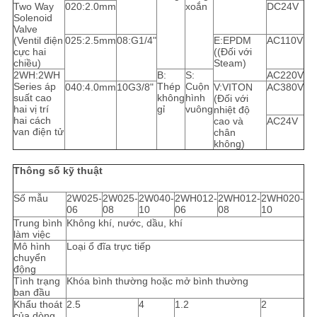
Two Way
020:2.0mm
xoắn
DC24V
Solenoid
Valve
(Ventil điện
025:2.5mm
08:G1/4"
E:EPDM
AC110V
cực hai
((Đối với
chiều)
Steam)
2WH:2WH
B:
S:
AC220V
Series áp
Thép
Cuộn
040:4.0mm
10G3/8"
V:VITON
AC380V
suất cao
không
hình
(Đối với
hai vị trí
gỉ
vuông
nhiệt độ
hai cách
cao và
AC24V
van điện tử
chân
không)
Thông số kỹ thuật
Số mẫu
2W025-
2W025-
2W040-
2WH012-
2WH012-
2WH020-
06
08
10
06
08
10
Trung bình
Không khí, nước, dầu, khí
làm việc
Mô hình
Loại ổ đĩa trực tiếp
chuyển
động
Tình trạng
Khóa bình thường hoặc mở bình thường
ban đầu
Khẩu thoát
2.5
4
1.2
2
của dòng