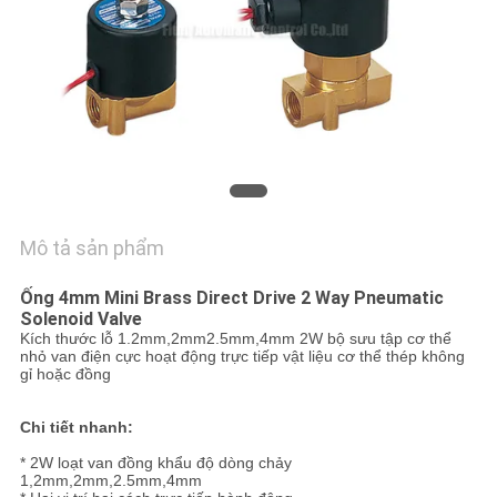
HỆ
CHÚNG
TÔI
YÊU
CẦU
BÁO
Mô tả sản phẩm
GIÁ
Ống 4mm Mini Brass Direct Drive 2 Way Pneumatic
Solenoid Valve
VR
Kích thước lỗ 1.2mm,2mm2.5mm,4mm 2W bộ sưu tập cơ thể
nhỏ van điện cực hoạt động trực tiếp vật liệu cơ thể thép không
SHOW
gỉ hoặc đồng
Chi tiết nhanh:
SƠ
* 2W loạt van đồng khẩu độ dòng chảy
ĐỒ
1,2mm,2mm,2.5mm,4mm