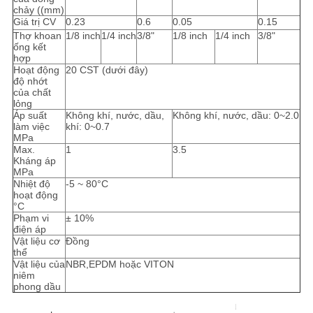
chảy ((mm)
Giá trị CV
0.23
0.6
0.05
0.15
Thợ khoan
1/8 inch
1/4 inch
3/8"
1/8 inch
1/4 inch
3/8"
ống kết
hợp
Hoạt động
20 CST (dưới đây)
độ nhớt
của chất
lỏng
Áp suất
Không khí, nước, dầu,
Không khí, nước, dầu: 0~2.0
làm việc
khí: 0~0.7
MPa
Max.
1
3.5
Kháng áp
MPa
Nhiệt độ
-5 ~ 80°C
hoạt động
°C
Phạm vi
± 10%
điện áp
Vật liệu cơ
Đồng
thể
Vật liệu của
NBR,EPDM hoặc VITON
niêm
phong dầu