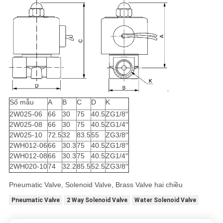
Số mẫu
A
B
C
D
K
2W025-06
66
30
75
40.5
ZG1/8′′
2W025-08
66
30
75
40.5
ZG1/4′′
2W025-10
72.5
32
83.5
55
ZG3/8′′
2WH012-06
66
30.3
75
40.5
ZG1/8′′
2WH012-08
66
30.3
75
40.5
ZG1/4′′
2WH020-10
74
32.2
85.5
52.5
ZG3/8′′
Pneumatic Valve, Solenoid Valve, Brass Valve hai chiều
Pneumatic Valve
2 Way Solenoid Valve
Water Solenoid Valve