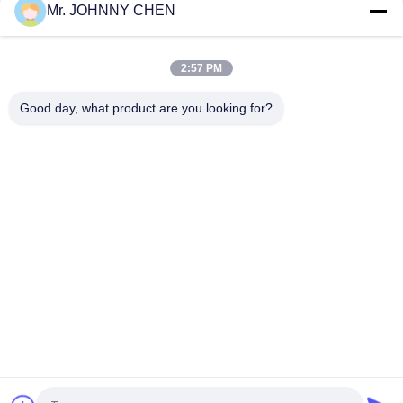
Mr. JOHNNY CHEN
16~50mm Orifice 2/2 Brass Pneumatic Solenoid Valve
G1/2"~G2" With Viton Seal
2:57 PM
High Temperature 1.5MPa 2 Way Pneumatic Solenoid Valve
With PTFE Seal For Steam
Good day, what product are you looking for?
Danh mục phổ biến
Tất cả
các
Solenoid Operated 
2 Way Pneumatic 
Directional Control 
Solenoid Valve
Valve
Manual Directional 
Van Cô Đặc Oxy
Control Valve
Mechanical Control 
Pneumatic Flow 
Valve
Control Valve
Pulse Jet Valve
Air Hydraulic Pump