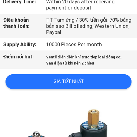
Delivery Time:
Within 20 days after receiving
TÔI
payment or deposit
Điều khoản
TT Tạm ứng / 30% tiền gửi, 70% bằng
THAM
thanh toán:
bản sao Bill oflading, Western Union,
Paypal
QUAN
NHÀ
Supply Ability:
10000 Pieces Per month
MÁY
Điểm nổi bật:
,
Ventil điện điện khí trực tiếp loại động cơ
Van điện từ khí nén 2 chiều
KIỂM
GIÁ TỐT NHẤT
SOÁT
CHẤT
LƯỢNG
LIÊN