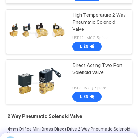
High Temperature 2 Way
Pneumatic Solenoid
Valve
USD10-- MOQ:5 piece
LIÊN HỆ
Direct Acting Two Port
Solenoid Valve
USD8-- MOQ:5 piece
LIÊN HỆ
2 Way Pneumatic Solenoid Valve
4mm Orifice Mini Brass Direct Drive 2 Way Pneumatic Solenoid
Valve