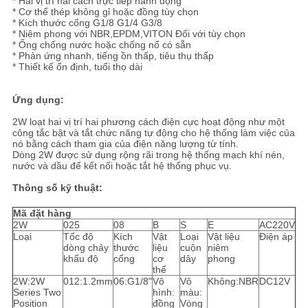
* Hai vị trí hai cách trực tiếp hành động
TRANG
* Cơ thể thép không gỉ hoặc đồng tùy chọn
* Kích thước cổng G1/8 G1/4 G3/8
WEB
* Niêm phong với NBR,EPDM,VITON Đối với tùy chọn
* Ống chống nước hoặc chống nổ có sẵn
* Phản ứng nhanh, tiếng ồn thấp, tiêu thụ thấp
* Thiết kế ổn định, tuổi thọ dài
PRIVACY
POLICY
Ứng dụng:
2W loạt hai vị trí hai phương cách điện cực hoạt động như một
công tắc bật và tắt chức năng tự động cho hệ thống làm việc của
nó bằng cách tham gia của điện năng lượng từ tính.
Dòng 2W được sử dụng rộng rãi trong hệ thống mạch khí nén,
nước và dầu để kết nối hoặc tắt hệ thống phục vụ.
Thông số kỹ thuật:
Mã đặt hàng
2W
025
08
B
S
E
AC220V
Loại
Tốc độ
Kích
Vật
Loại
Vật liệu
Điện áp
dòng chảy
thước
liệu
cuộn
niêm
khẩu độ
cổng
cơ
dây
phong
thể
2W:2W
012:1.2mm
06:G1/8"
Vô
Vô
Không:NBR
DC12V
Series Two
hình:
màu:
Position
đồng
Vòng