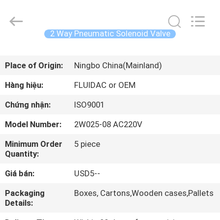
-
2026
FENGHUA
FLUID
AUTOMATIC
2 Way Pneumatic Solenoid Valve
CONTROL
CO.,LTD.
All
TRANG
Rights
Reserved.
Place of Origin:
Ningbo China(Mainland)
CHỦ
Hàng hiệu:
FLUIDAC or OEM
CÁC
Chứng nhận:
ISO9001
SẢN
Model Number:
2W025-08 AC220V
PHẨM
Minimum Order
5 piece
Quantity:
VIDEO
Giá bán:
USD5--
VỀ
Packaging
Boxes, Cartons,Wooden cases,Pallets
Details:
CHÚNG