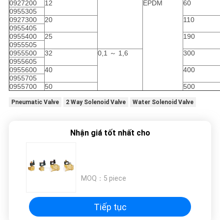
0927200
12
EPDM
60
0955305
0927300
20
110
0955405
0955400
25
190
0955505
0955500
32
0,1 ～ 1,6
300
0955605
0955600
40
400
0955705
0955700
50
500
Pneumatic Valve
2 Way Solenoid Valve
Water Solenoid Valve
Nhận giá tốt nhất cho
MOQ：
5 piece
Tiếp tục