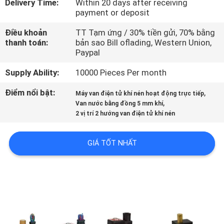
Delivery Time:
Within 20 days after receiving
TÔI
payment or deposit
Điều khoản
TT Tạm ứng / 30% tiền gửi, 70% bằng
THAM
thanh toán:
bản sao Bill oflading, Western Union,
Paypal
QUAN
NHÀ
Supply Ability:
10000 Pieces Per month
MÁY
Điểm nổi bật:
,
Máy van điện tử khí nén hoạt động trực tiếp
,
Van nước bằng đồng 5 mm khí
2 vị trí 2 hướng van điện tử khí nén
KIỂM
SOÁT
GIÁ TỐT NHẤT
CHẤT
LƯỢNG
LIÊN