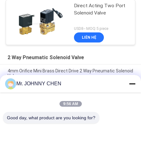
Direct Acting Two Port
Solenoid Valve
USD8-- MOQ:5 piece
LIÊN HỆ
2 Way Pneumatic Solenoid Valve
4mm Orifice Mini Brass Direct Drive 2 Way Pneumatic Solenoid
Valve
Mr. JOHNNY CHEN
16~50mm Orifice 2/2 Brass Pneumatic Solenoid Valve
G1/2"~G2" With Viton Seal
9:56 AM
High Temperature 1.5MPa 2 Way Pneumatic Solenoid Valve
With PTFE Seal For Steam
Good day, what product are you looking for?
Danh mục phổ biến
Tất cả
các