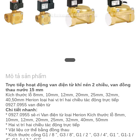
HỆ
CHÚNG
TÔI
YÊU
CẦU
BÁO
GIÁ
Mô tả sản phẩm
Trực tiếp hoạt động van điện từ khí nén 2 chiều, van đồng
thau nước 15 mm
VR
Kích thước lỗ 8mm, 10mm, 12mm, 20mm, 25mm, 32mm,
40,50mm Herion loại hai vị trí hai chiều tác động trực tiếp
SHOW
0927.0955 van điện từ
Chi tiết nhanh:
* 0927.0955 sê-ri Van điện từ loại Herion Kích thước lỗ 8mm,
10mm, 12mm, 20mm, 25mm, 32mm, 40mm, 50mm
SƠ
* Hai vị trí hai chiều tác động trực tiếp
* Vật liệu cơ thể bằng đồng thau
ĐỒ
* Kích thước cổng G1 / 8 ”, G3 / 8”, G1 / 2 ”, G3 / 4”, G1 ”, G1-1 /
4”, G1-1 / 2 ”, G2”