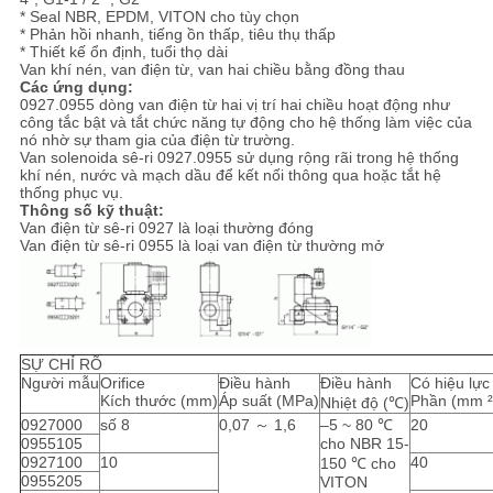
TRANG
* Seal NBR, EPDM, VITON cho tùy chọn
* Phản hồi nhanh, tiếng ồn thấp, tiêu thụ thấp
WEB
* Thiết kế ổn định, tuổi thọ dài
Van khí nén, van điện từ, van hai chiều bằng đồng thau
Các ứng dụng:
0927.0955 dòng van điện từ hai vị trí hai chiều hoạt động như
PRIVACY
công tắc bật và tắt chức năng tự động cho hệ thống làm việc của
nó nhờ sự tham gia của điện từ trường.
POLICY
Van solenoida sê-ri 0927.0955 sử dụng rộng rãi trong hệ thống
khí nén, nước và mạch dầu để kết nối thông qua hoặc tắt hệ
thống phục vụ.
Thông số kỹ thuật:
Van điện từ sê-ri 0927 là loại thường đóng
Van điện từ sê-ri 0955 là loại van điện từ thường mở
SỰ CHỈ RÕ
Người mẫu
Orifice
Điều hành
Điều hành
Có hiệu lực
Kích thước (mm)
Áp suất (MPa)
Phần (mm ²
Nhiệt độ (℃)
0927000
số 8
0,07 ～ 1,6
–5 ~ 80 ℃
20
0955105
cho NBR 15-
0927100
10
40
150 ℃ cho
0955205
VITON