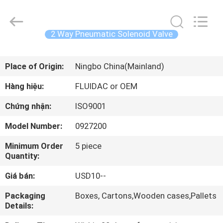
-
2026
FENGHUA
FLUID
AUTOMATIC
2 Way Pneumatic Solenoid Valve
CONTROL
CO.,LTD.
All
TRANG
Rights
Reserved.
Place of Origin:
Ningbo China(Mainland)
CHỦ
Hàng hiệu:
FLUIDAC or OEM
CÁC
Chứng nhận:
ISO9001
SẢN
Model Number:
0927200
PHẨM
Minimum Order
5 piece
Quantity:
VIDEO
Giá bán:
USD10--
VỀ
Packaging
Boxes, Cartons,Wooden cases,Pallets
Details:
CHÚNG