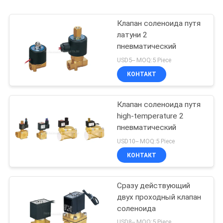
Клапан соленоида путя
латуни 2
пневматический
USD5-- MOQ:5 Piece
КОНТАКТ
Клапан соленоида путя
high-temperature 2
пневматический
USD10-- MOQ:5 Piece
КОНТАКТ
Сразу действующий
двух проходный клапан
соленоида
USD8-- MOQ:5 Piece