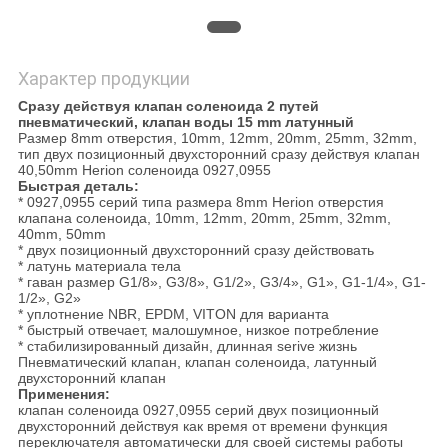
Характер продукции
Сразу действуя клапан соленоида 2 путей
пневматический, клапан воды 15 mm латунный
Размер 8mm отверстия, 10mm, 12mm, 20mm, 25mm, 32mm,
тип двух позиционный двухсторонний сразу действуя клапан
40,50mm Herion соленоида 0927,0955
Быстрая деталь:
* 0927,0955 серий типа размера 8mm Herion отверстия
клапана соленоида, 10mm, 12mm, 20mm, 25mm, 32mm,
40mm, 50mm
* двух позиционный двухсторонний сразу действовать
* латунь материала тела
* гаван размер G1/8», G3/8», G1/2», G3/4», G1», G1-1/4», G1-
1/2», G2»
* уплотнение NBR, EPDM, VITON для варианта
* быстрый отвечает, малошумное, низкое потребление
* стабилизированный дизайн, длинная serive жизнь
Пневматический клапан, клапан соленоида, латунный
двухсторонний клапан
Применения:
клапан соленоида 0927,0955 серий двух позиционный
двухсторонний действуя как время от времени функция
переключателя автоматически для своей системы работы