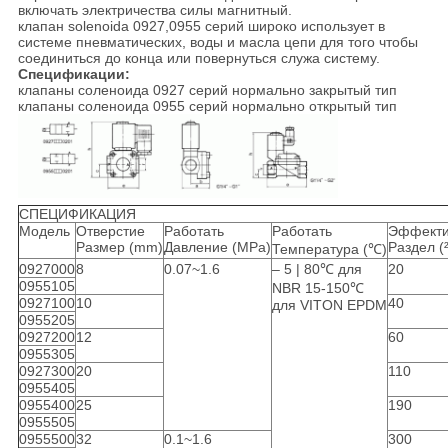
включать электричества силы магнитный.
клапан solenoida 0927,0955 серий широко использует в
системе пневматических, воды и масла цепи для того чтобы
соединиться до конца или повернуться служа систему.
Спецификации:
клапаны соленоида 0927 серий нормально закрытый тип
клапаны соленоида 0955 серий нормально открытый тип
СПЕЦИФИКАЦИЯ
Модель
Отверстие
Работать
Работать
Эффект
Размер (mm)
Давление (MPa)
Раздел (
Температура (℃)
0927000
8
0.07~1.6
– 5 | 80℃ для
20
0955105
NBR 15-150℃
0927100
10
40
для VITON EPDM
0955205
0927200
12
60
0955305
0927300
20
110
0955405
0955400
25
190
0955505
0955500
32
0.1~1.6
300