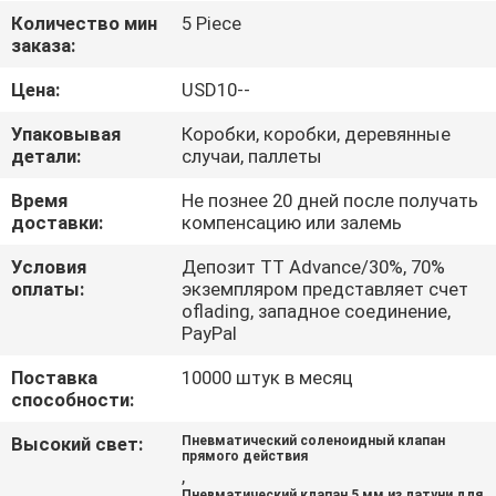
Количество мин
5 Piece
ПРОВЕРКА
заказа:
КАЧЕСТВА
Цена:
USD10--
Упаковывая
Коробки, коробки, деревянные
СВЯЖИТЕСЬ
детали:
случаи, паллеты
МЫ
Время
Не познее 20 дней после получать
доставки:
компенсацию или залемь
СПРОСИТЕ
Условия
Депозит TT Advance/30%, 70%
оплаты:
экземпляром представляет счет
ЦИТАТУ
oflading, западное соединение,
PayPal
VR
Поставка
10000 штук в месяц
способности:
SHOW
Высокий свет:
Пневматический соленоидный клапан
прямого действия
КАРТА
,
Пневматический клапан 5 мм из латуни для