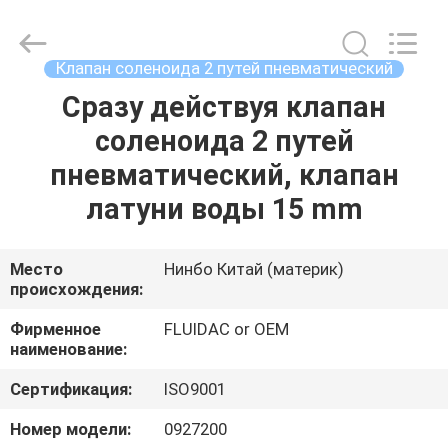
-
2026
FENGHUA
FLUID
AUTOMATIC
Клапан соленоида 2 путей пневматический
CONTROL
CO.,LTD.
All
Сразу действуя клапан
ДОМ
Rights
Reserved.
соленоида 2 путей
ПРОДУКТЫ
пневматический, клапан
латуни воды 15 mm
РОЛИКИ
Место
Нинбо Китай (материк)
происхождения:
О
НАС
Фирменное
FLUIDAC or OEM
наименование:
ПУТЕШЕСТВИЕ
Сертификация:
ISO9001
ФАБРИКИ
Номер модели:
0927200