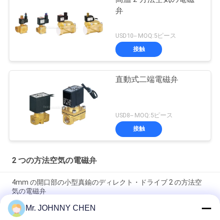
弁
USD10-- MOQ:5ピース
接触
直動式二端電磁弁
USD8-- MOQ:5ピース
接触
2 つの方法空気の電磁弁
4mm の開口部の小型真鍮のディレクト・ドライブ 2 の方法空
気の電磁弁
Mr. JOHNNY CHEN
16~50mm の開口部 2/2 の Viton のシールとの真鍮の空気の電