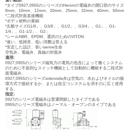
速い細部:
絡
*タイプ0927,0955のシリーズのHerionの電磁弁の開口部のサイズ
8mm、10mm、12mm、20mm、25mm、32mm、40mm、50mm
*二段式対面直接機能
し
*ボディ材料の黄銅
*左舷サイズG1/8」、G3/8」、G1/2」、G3/4」、G1」、G1-
な
1/4」、G1-1/2」、G2」
*シールNBR、EPDM、選択のためのVITON
さ
*速い、低雑音、低い消費は答える
*安定した設計、長いserive生命
い
空気弁、電磁弁、真鍮の対面弁
適用:
0927,0955のシリーズ磁気力の電気の包含によって働くシステム
のために不規則なスイッチ機能として自動的に機能する二段式対
引
面電磁弁。
0927,0955のシリーズsolenoida弁は空気の、水およびオイルの循
用
環方式で接続するか、または役立つシステムを消すのに広く使用
する。
指定:
を
0927のシリーズ電磁弁は普通閉鎖したタイプである
0955のシリーズ電磁弁はノーマル・オープンのタイプである
要
求