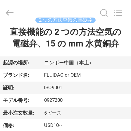
弁
supplier.
Copyright
©
2 つの方法空気の電磁弁
2013
-
2026
直接機能の 2 つの方法空気の
家
FENGHUA
FLUID
AUTOMATIC
電磁弁、15 の mm 水黄銅弁
CONTROL
CO.,LTD.
プ
All
Rights
Reserved.
ロ
起源の場所:
ニンポー中国（本土）
ダ
FLUIDAC or OEM
ブランド名:
ク
ISO9001
証明:
ト
0927200
モデル番号:
最小注文数量:
5ピース
ビ
USD10--
価格: