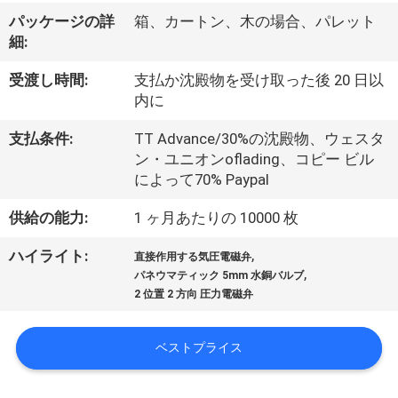
デ
パッケージの詳
箱、カートン、木の場合、パレット
オ
細:
受渡し時間:
支払か沈殿物を受け取った後 20 日以
私
内に
達
支払条件:
TT Advance/30%の沈殿物、ウェスタ
ン・ユニオンoflading、コピー ビル
に
によって70% Paypal
つ
供給の能力:
1 ヶ月あたりの 10000 枚
い
,
ハイライト:
直接作用する気圧電磁弁
て
,
パネウマティック 5mm 水銅バルブ
2 位置 2 方向 圧力電磁弁
工
ベストプライス
場