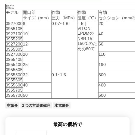
し
指定
な
モデル
開口部
作動
作動
有効
サイズ（mm）
圧力（MPa）
温度（℃）
セクション（mmの
さ
0927000
8
0.07~1.6
– 5 |
20
VITON
0955105
EPDMの
0927100
10
40
い
NBR 15-
0955205
150℃のた
0927200
12
60
めの80℃
0955305
0927300
20
110
VR
0955405
0955400
25
190
SHOW
0955505
0955500
32
0.1~1.6
300
0955605
0955600
40
400
地
0955705
0955700
50
500
図
空気弁
2 つの方法電磁弁
水電磁弁
PRIVACY
最高の価格で
POLICY