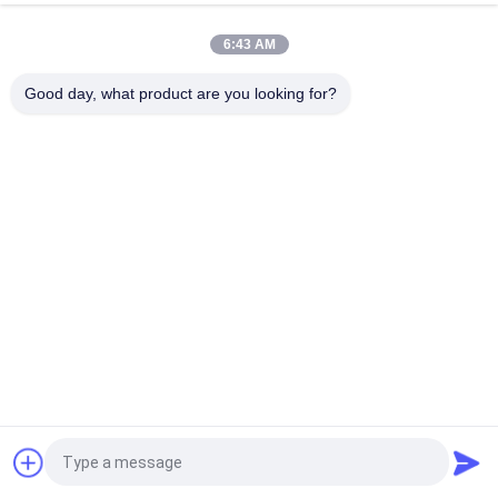
磁弁 G1/2 " ~G2」
6:43 AM
高温 1.5MPa 2 方法蒸気のための PTFE のシールが付いている空
気の電磁弁
Good day, what product are you looking for?
人気カテゴリ
すべて
ソレノイド-作動さ
2 つの方法空気の電
せた方向制御弁
磁弁
酸素のコンセントレ
手動方向制御弁
イター弁
機械制御弁
空気の流量調節弁
パルス ジェット バ
空気油圧ポンプ
ルブ
見積依頼