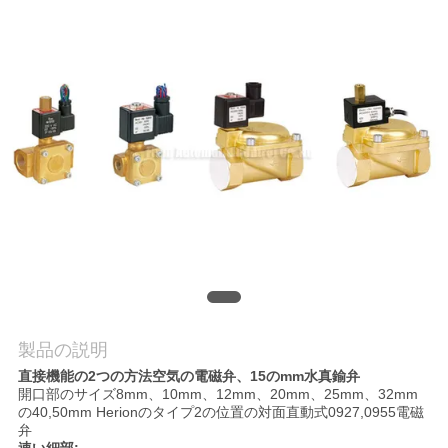
旅
行
品
質
管
理
私
達
製品の説明
直接機能の2つの方法空気の電磁弁、15のmm水真鍮弁
に
開口部のサイズ8mm、10mm、12mm、20mm、25mm、32mm
の40,50mm Herionのタイプ2の位置の対面直動式0927,0955電磁
連
弁