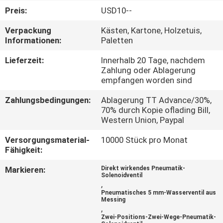
Preis:
USD10--
QUALITÄTSKONTROLLE
Verpackung
Kästen, Kartone, Holzetuis,
Informationen:
Paletten
TRETEN
Lieferzeit:
Innerhalb 20 Tage, nachdem
SIE
Zahlung oder Ablagerung
empfangen worden sind
MIT
Zahlungsbedingungen:
Ablagerung TT Advance/30%,
UNS
70% durch Kopie oflading Bill,
IN
Western Union, Paypal
VERBINDUNG
Versorgungsmaterial-
10000 Stück pro Monat
Fähigkeit:
FORDERN
Markieren:
Direkt wirkendes Pneumatik-
Solenoidventil
,
SIE EIN
Pneumatisches 5 mm-Wasserventil aus
Messing
ZITAT
,
Zwei-Positions-Zwei-Wege-Pneumatik-