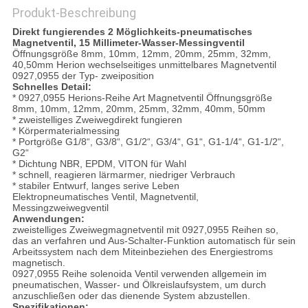
Produkt-Beschreibung
Direkt fungierendes 2 Möglichkeits-pneumatisches
Magnetventil, 15 Millimeter-Wasser-Messingventil
Öffnungsgröße 8mm, 10mm, 12mm, 20mm, 25mm, 32mm,
40,50mm Herion wechselseitiges unmittelbares Magnetventil
0927,0955 der Typ- zweiposition
Schnelles Detail:
* 0927,0955 Herions-Reihe Art Magnetventil Öffnungsgröße
8mm, 10mm, 12mm, 20mm, 25mm, 32mm, 40mm, 50mm
* zweistelliges Zweiwegdirekt fungieren
* Körpermaterialmessing
* Portgröße G1/8“, G3/8“, G1/2“, G3/4“, G1“, G1-1/4“, G1-1/2“,
G2“
* Dichtung NBR, EPDM, VITON für Wahl
* schnell, reagieren lärmarmer, niedriger Verbrauch
* stabiler Entwurf, langes serive Leben
Elektropneumatisches Ventil, Magnetventil,
Messingzweiwegventil
Anwendungen:
zweistelliges Zweiwegmagnetventil mit 0927,0955 Reihen so,
das an verfahren und Aus-Schalter-Funktion automatisch für sein
Arbeitssystem nach dem Miteinbeziehen des Energiestroms
magnetisch.
0927,0955 Reihe solenoida Ventil verwenden allgemein im
pneumatischen, Wasser- und Ölkreislaufsystem, um durch
anzuschließen oder das dienende System abzustellen.
Spezifikationen: