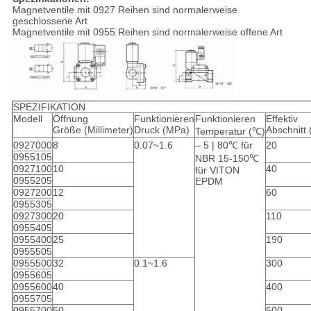
Magnetventile mit 0927 Reihen sind normalerweise
geschlossene Art
Magnetventile mit 0955 Reihen sind normalerweise offene Art
SPEZIFIKATION
Modell
Öffnung
Funktionieren
Funktionieren
Effektiv
Größe (Millimeter)
Druck (MPa)
Abschnitt 
Temperatur (℃)
0927000
8
0.07~1.6
– 5 | 80℃ für
20
0955105
NBR 15-150℃
0927100
10
40
für VITON
0955205
EPDM
0927200
12
60
0955305
0927300
20
110
0955405
0955400
25
190
0955505
0955500
32
0.1~1.6
300
0955605
0955600
40
400
0955705
0955700
50
500