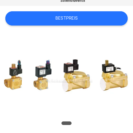
Solenoidventil
VR
SHOW
BESTPREIS
SITEMAP
PRIVACY
POLICY