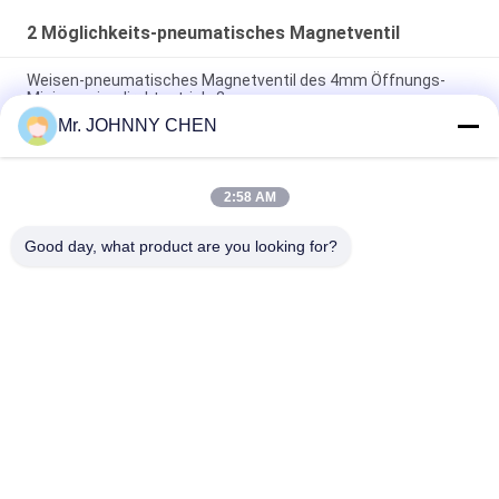
2 Möglichkeits-pneumatisches Magnetventil
Weisen-pneumatisches Magnetventil des 4mm Öffnungs-
Minimessingdirektantrieb-2
Mr. JOHNNY CHEN
pneumatisches Messingmagnetventil G1/2 " ~G2“ 16~50mm
Öffnungs-2/2 mit Viton-Dichtung
2:58 AM
Weisen-pneumatisches Magnetventil der hohen Temperatur
1.5MPa 2 mit PTFE-Dichtung für Dampf
Good day, what product are you looking for?
Beliebte Kategorien
Alle
Solenoid-
2 Möglichkeits-
Behandeltes 
Pneumatisches 
Wegeventil
Magnetventil
Manuelles 
Sauerstoff-
Wegeventil
Verdichter-Ventil
Mechanisches 
Pneumatisches 