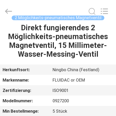
FENGHUA
FLUID
AUTOMATIC
CONTROL
CO.,LTD.
2 Möglichkeits-pneumatisches Magnetventil
All
Rights
Reserved.
Direkt fungierendes 2
HAUS
Möglichkeits-pneumatisches
PRODUKTE
Magnetventil, 15 Millimeter-
Wasser-Messing-Ventil
VIDEOS
Herkunftsort:
Ningbo China (Festland)
ÜBER
Markenname:
FLUIDAC or OEM
UNS
Zertifizierung:
ISO9001
FABRIK-
Modellnummer:
0927200
AUSFLUG
Min Bestellmenge:
5 Stück