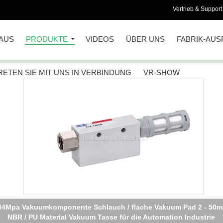
Vertrieb & Support 
AUS
PRODUKTE
VIDEOS
ÜBER UNS
FABRIK-AUS
RETEN SIE MIT UNS IN VERBINDUNG
VR-SHOW
34Mpa Vakuumkomponente Schlauch / flache Vakuum Pad 2 - 50m
NBR / PU Material Vakuum Tasse für die Automation Industrie