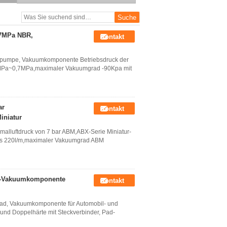
Komponenten
.7MPa NBR,
Kontakt
mpumpe, Vakuumkomponente Betriebsdruck der
4MPa~0,7MPa,maximaler Vakuumgrad -90Kpa mit
ar
Kontakt
iniatur
lluftdruck von 7 bar ABM,ABX-Serie Miniatur-
ss 220l/m,maximaler Vakuumgrad ABM
r-Vakuumkomponente
Kontakt
ad, Vakuumkomponente für Automobil- und
und Doppelhärte mit Steckverbinder, Pad-