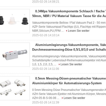
2025-02-26 14:08:21
0.34Mpa Vakuumkomponente Schlauch / flache 
50mm, NBR / PU Material Vakuum Tasse für die Au
Vakuumkomponente Bellow / Flat Vakuum Pad 2 - 50 mm 
AZP-Serie Vakuumpad Flachtyp ((U), Flachtyp mit Rippen (
NBR,Silicium,PU,FPM ...
Lesen Sie weiter
2025-02-26 14:10:14
Aluminiumlegierungs-Vakuumkomponente, Vaku
Durchmessermessing-Düse 0,5/1,0/3,0 und Schall
Aluminiumlegierungs-Vakuumkomponente, Vakuumejektor
Schalldämpfer Lebenslauf-Reihenvakuumejektor mit Alu
1,0, 1,5, 2,0, 2,5, ...
Lesen Sie weiter
2025-02-26 14:11:06
0.5mm Messing-Düsen-pneumatischer Vakuume
Aluminiumkörper für Automatisierungs-System
0.5mm Messing Düse Pneumatischer Vakuumgenerator Al
AZH-Serie Vakuum-Ejektor mit Aluminium-Körper, Messing
AZH-05-B-S-06-06 ...
Lesen Sie weiter
2025-02-26 14:11:39