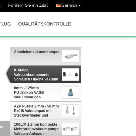
Fordern Sie ein Zitat
German
:
FLUG
QUALITÄTSKONTROLLE
Aluminiumvakuumkomponente
0.34Mpa
Vakuumkomponente
Schlauch / flache Vakuum
Pad 2 - 50mm, NBR / PU
8mm - 125mm
Material Vakuum Tasse
PU-/Silikon-VASB
für die Automation
Vakuumsauger-
Industrie
Vakuumkomponente für
Automobil und Stempeln
AZPT-Serie 2 mm - 50 mm
industriell
Rc1/8 Vakuumpad mit
Steckverbinder und
Niveaukompensator 6
mm Pufferzug
100L/M 1.2mm kompakte
m,
Mehrstufenvakuumpumpe,
Vakuum-Anlagen-