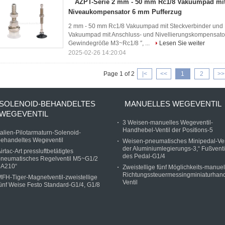
AZPT-Serie 2 mm - 50 mm Rc1/8 Vakuumpad mit
Niveaukompensator 6 mm Pufferzug
2 mm - 50 mm Rc1/8 Vakuumpad mit Steckverbinder und
Vakuumpad mit Anschluss- und Nivellierungskompensat
Gewindegröße M3~Rc1/8 ′′, ...
Lesen Sie weiter
2025-02-26 14:20:04
Page 1 of 2
|<
<<
1
2
>>
SOLENOID-BEHANDELTES
MANUELLES WEGEVENTIL
WEGEVENTIL
3 Weisen-manuelles Wegeventil-
Handhebel-Ventil der Positions-5
talien-Pilotarmaturn-Solenoid-
ehandeltes Wegeventil
Weisen-pneumatisches Minipedal-Ven
der Aluminiumlegierungs-3,“ Fußventi
irtac-Art pressluftbetätigtes
des Pedal-G1/4
pneumatisches Regelventil M5~G1/2
4A210“
Zweistellige fünf Möglichkeits-manuel
Richtungssteuermessingminiaturhand
FH-Tiger-Magnetventil-zweistellige
Ventil
ünf Weise Festo Standard-G1/4, G1/8