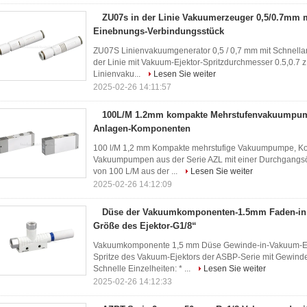
ZU07s in der Linie Vakuumerzeuger 0,5/0.7mm 
Einebnungs-Verbindungsstück
ZU07S Linienvakuumgenerator 0,5 / 0,7 mm mit Schnellan
der Linie mit Vakuum-Ejektor-Spritzdurchmesser 0.5,0.7 
Linienvaku...
Lesen Sie weiter
2025-02-26 14:11:57
100L/M 1.2mm kompakte Mehrstufenvakuumpu
Anlagen-Komponenten
100 l/M 1,2 mm Kompakte mehrstufige Vakuumpumpe, K
Vakuumpumpen aus der Serie AZL mit einer Durchgangs
von 100 L/M aus der ...
Lesen Sie weiter
2025-02-26 14:12:09
Düse der Vakuumkomponenten-1.5mm Faden-in
Größe des Ejektor-G1/8“
Vakuumkomponente 1,5 mm Düse Gewinde-in-Vakuum-Ej
Spritze des Vakuum-Ejektors der ASBP-Serie mit Gewind
Schnelle Einzelheiten: * ...
Lesen Sie weiter
2025-02-26 14:12:33