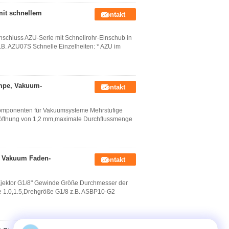
mit schnellem
Kontakt
schluss AZU-Serie mit Schnellrohr-Einschub in
z.B. AZU07S Schnelle Einzelheiten: * AZU im
mpe, Vakuum-
Kontakt
omponenten für Vakuumsysteme Mehrstufige
öffnung von 1,2 mm,maximale Durchflussmenge
 Vakuum Faden-
Kontakt
ektor G1/8" Gewinde Größe Durchmesser der
e 1.0,1.5,Drehgröße G1/8 z.B. ASBP10-G2