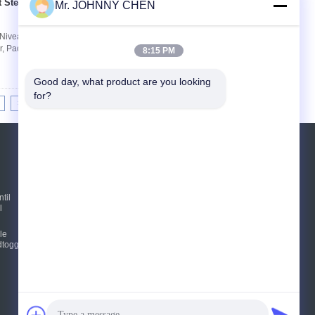
 Steckverbinder und
Mr. JOHNNY CHEN
Kontakt
 Niveaukompensator 6 mm Pufferzug AZPT-Serie
or, Pad-Durchmesser 2 mm~50 mm,
8:15 PM
Good day, what product are you looking 
for?
>|
REFERENZEN
Senden Sie
til
l
le
E-Mail
Sitemap
|
toggle-