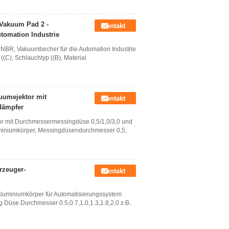
Vakuum Pad 2 -
Kontakt
tomation Industrie
NBR, Vakuumbecher für die Automation Industrie
(C), Schlauchtyp ((B), Material
umejektor mit
Kontakt
dämpfer
 mit Durchmessermessingdüse 0,5/1,0/3,0 und
miniumkörper, Messingdüsendurchmesser 0,5,
rzeuger-
Kontakt
uminiumkörper für Automatisierungssystem
 Düse Durchmesser 0.5,0.7,1.0,1.3,1.8,2.0 z.B.