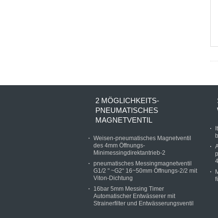
2 MÖGLICHKEITS-
PNEUMATISCHES
MAGNETVENTIL
I
b
Weisen-pneumatisches Magnetventil
des 4mm Öffnungs-
A
Minimessingdirektantrieb-2
pneumatisches Messingmagnetventil
G1/2 " ~G2“ 16~50mm Öffnungs-2/2 mit
M
Viton-Dichtung
f
16bar 5mm Messing Timer
Automatischer Entwässerer mit
Strainerfilter und Entwässerungsventil