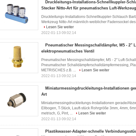
Druckleitungs-Installations-Schnellkuppler-Sch
Stecker Nitto-Art für pneumatisches Luft-Werkzeu
Druckleitungs-Installations-Schnellkuppler-Schlauch Barb
Werkzeug Nitto-Art männlich-weiblicher Fadensockel des
Lesen Sie weiter
2022-01-13 09:02:14
Pneumatischer Messingschalldämpfer, M5 - 2" L
elektropneumatisches Ventil
Pneumatischer Messingschalldämpfer, M5 - 2" Luft-Schall
Pneumatischer Schalldämpferschalldämpfermessing, Plast
METRISCHES z.B. ...
Lesen Sie weiter
2022-01-13 09:02:14
Miniaturmessingdruckleitungs-Installationen g
Art
Miniaturmessingdruckleitungs-Installationen gerade/Abz
Ellbogen, T-Stück, Lauft-stück Rohrgröße 3mm, 4mm, 6m
metrisch, G, Pint, ...
Lesen Sie weiter
2022-01-13 09:02:14
Plastikwasser-Adapter-schnelle Verbindungsstück