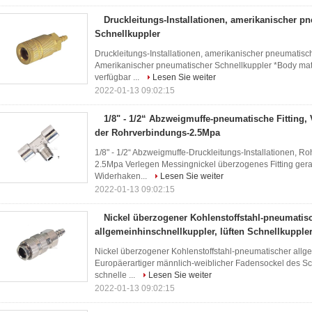
Druckleitungs-Installationen, amerikanischer p
Schnellkuppler
Druckleitungs-Installationen, amerikanischer pneumatisch
Amerikanischer pneumatischer Schnellkuppler *Body mater
verfügbar ...
Lesen Sie weiter
2022-01-13 09:02:15
1/8" - 1/2“ Abzweigmuffe-pneumatische Fitting,
der Rohrverbindungs-2.5Mpa
1/8" - 1/2“ Abzweigmuffe-Druckleitungs-Installationen, 
2.5Mpa Verlegen Messingnickel überzogenes Fitting gera
Widerhaken...
Lesen Sie weiter
2022-01-13 09:02:15
Nickel überzogener Kohlenstoffstahl-pneumatis
allgemeinhinschnellkuppler, lüften Schnellkupple
Nickel überzogener Kohlenstoffstahl-pneumatischer allge
Europäerartiger männlich-weiblicher Fadensockel des S
schnelle ...
Lesen Sie weiter
2022-01-13 09:02:15