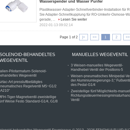
Wasserspender und Wasser Purifer
Plastikwasser-Adapter-Schnellverbinder-Installation fü
Sie Adapter-Schnellkupplung für RO-Umkehr-Osmose-Was
gerade, ...
Lesen Sie weiter
2022-01-13 09:02:14
Page 1 of 2
|<
<<
1
2
>>
SOLENOID-BEHANDELTES
MANUELLES WEGEVENTIL
WEGEVENTIL
3 Weisen-manuelles Wegeventil-
Handhebel-Ventil der Positions-5
talien-Pilotarmaturn-Solenoid-
ehandeltes Wegeventil
Weisen-pneumatisches Minipedal-Ven
der Aluminiumlegierungs-3,“ Fußventi
irtac-Art pressluftbetätigtes
des Pedal-G1/4
pneumatisches Regelventil M5~G1/2
4A210“
Zweistellige fünf Möglichkeits-manuel
Richtungssteuermessingminiaturhand
FH-Tiger-Magnetventil-zweistellige
Ventil
ünf Weise Festo Standard-G1/4, G1/8