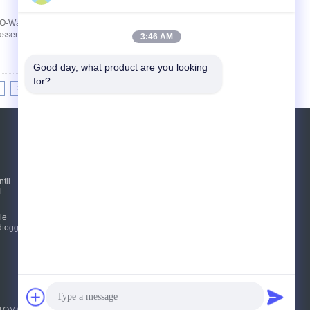
r RO-Wasserspender und Wasser Purifer Wässern
serspender, Wasser purifer Anwendung inline
3:46 AM
Good day, what product are you looking 
for?
>|
REFERENZEN
Senden Sie
til
l
le
E-Mail
Sitemap
|
toggle-