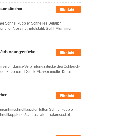
neumatischer
Kontakt
er Schnellkuppler Schnelles Detail: *
ieller Messing, Edelstahl, Stahl, Aluminium
 Verbindungsstücke
Kontakt
Rohrverbindungs-Verbindungsstücke des Schlauch-
de, Ellbogen, T-Stück, Abzweigmuffe, Kreuz,
cher
Kontakt
r
meinhinschnellkuppler, lüften Schnellkuppler
chnellkupplers, Schlauchwiderhakensockel,