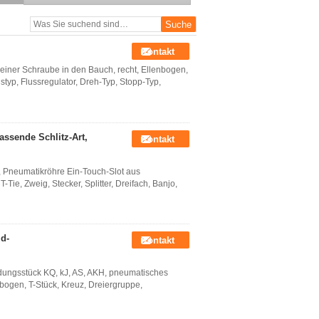
Verbindungsstück
Kontakt
einer Schraube in den Bauch, recht, Ellenbogen,
nstyp, Flussregulator, Dreh-Typ, Stopp-Typ,
ssende Schlitz-Art,
Kontakt
 Pneumatikröhre Ein-Touch-Slot aus
-Tie, Zweig, Stecker, Splitter, Dreifach, Banjo,
id-
Kontakt
ndungsstück KQ, kJ, AS, AKH, pneumatisches
ogen, T-Stück, Kreuz, Dreiergruppe,