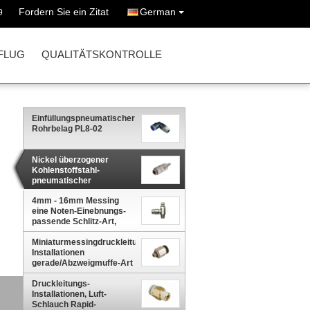
Fordern Sie ein Zitat
German
9
FLUG
QUALITÄTSKONTROLLE
Einfüllungspneumatischer
Rohrbelag PL8-02
Nickel überzogener
Kohlenstoffstahl-
pneumatischer
allgemeinhinschnellkuppler,
4mm - 16mm Messing
lüften Schnellkuppler
eine Noten-Einebnungs-
passende Schlitz-Art,
Druckleitungs-
Installationen
Miniaturmessingdruckleitungs-
Installationen
gerade/Abzweigmuffe-Art
Druckleitungs-
Installationen, Luft-
Schlauch Rapid-