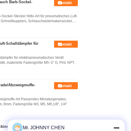
lauch Barb-Sockel-
Kontakt
g
-Sockel-Stecker Nitto-Art für pneumatisches Luft-
 Schnellkupplers, Schlauchwiderhakensockel, ...
uft-Schalldämpfer für
Kontakt
dämpfer für elektropneumatisches Ventil
ik, materielle Fadengröße M5~2“ G, Pint, NPT,
erade/Abzweigmuffe-
Kontakt
weigmuffe-Art Passendes Miniaturgerades,
m, 8mm, Fadengröße M3, M5, M6,1/8“, 1/4"
installation für RO-
Mr. JOHNNY CHEN
Kontakt