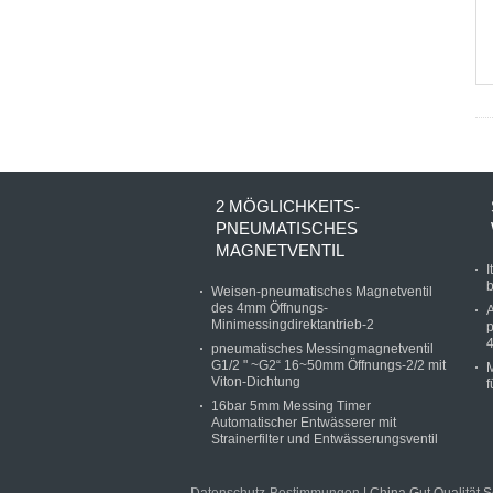
2 MÖGLICHKEITS-
PNEUMATISCHES
MAGNETVENTIL
I
b
Weisen-pneumatisches Magnetventil
des 4mm Öffnungs-
A
Minimessingdirektantrieb-2
pneumatisches Messingmagnetventil
G1/2 " ~G2“ 16~50mm Öffnungs-2/2 mit
M
Viton-Dichtung
f
16bar 5mm Messing Timer
Automatischer Entwässerer mit
Strainerfilter und Entwässerungsventil