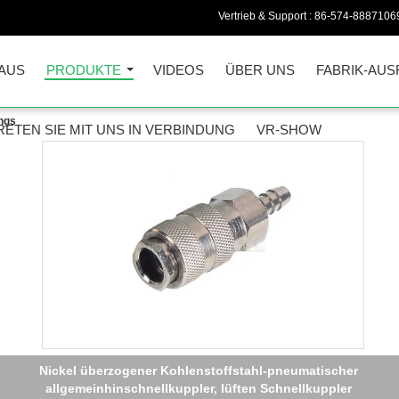
Vertrieb & Support :
86-574-8887106
AUS
PRODUKTE
VIDEOS
ÜBER UNS
FABRIK-AUS
ngs
RETEN SIE MIT UNS IN VERBINDUNG
VR-SHOW
Nickel überzogener Kohlenstoffstahl-pneumatischer
allgemeinhinschnellkuppler, lüften Schnellkuppler