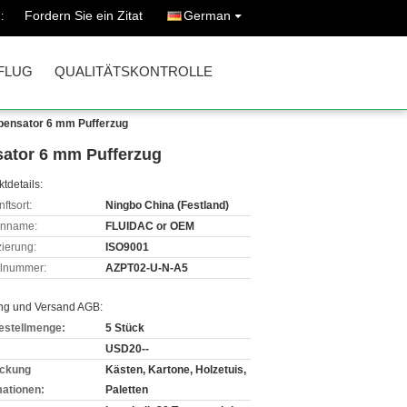
Fordern Sie ein Zitat
German
:
FLUG
QUALITÄTSKONTROLLE
pensator 6 mm Pufferzug
ator 6 mm Pufferzug
tdetails:
ftsort:
Ningbo China (Festland)
enname:
FLUIDAC or OEM
izierung:
ISO9001
lnummer:
AZPT02-U-N-A5
ng und Versand AGB:
estellmenge:
5 Stück
USD20--
ckung
Kästen, Kartone, Holzetuis,
mationen:
Paletten