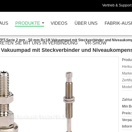
Vertrieb & Support 
AUS
PRODUKTE
VIDEOS
ÜBER UNS
FABRIK-AUS
PT-Serie 2 mm - 50 mm Rc1/8 Vakuumpad mit Steckverbinder und Niveaukom
RETEN SIE MIT UNS IN VERBINDUNG
VR-SHOW
 Vakuumpad mit Steckverbinder und Niveaukompens
Produk
Herkun
Mark
Zertif
Model
Zahlu
Min B
Preis:
Verpa
Infor