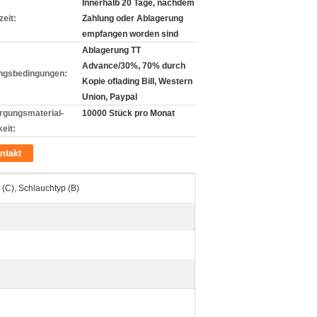
Innerhalb 20 Tage, nachdem
zeit:
Zahlung oder Ablagerung
empfangen worden sind
Ablagerung TT
Advance/30%, 70% durch
ngsbedingungen:
Kopie oflading Bill, Western
Union, Paypal
rgungsmaterial-
10000 Stück pro Monat
eit:
ntakt
 (C), Schlauchtyp (B)