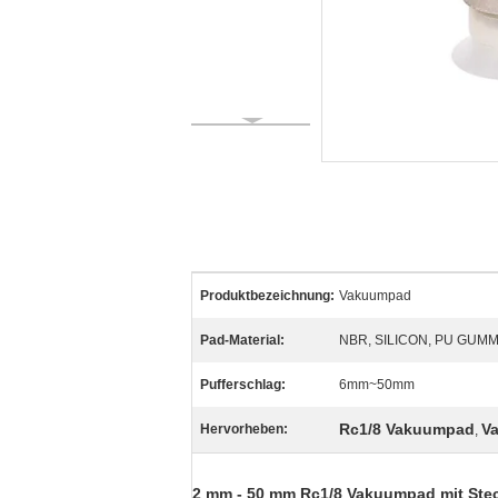
Produktbezeichnung:
Vakuumpad
Pad-Material:
NBR, SILICON, PU GUMM
Pufferschlag:
6mm~50mm
Rc1/8 Vakuumpad
V
Hervorheben:
,
2 mm - 50 mm Rc1/8 Vakuumpad mit Ste