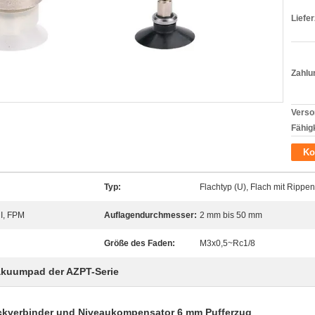
Liefer
Zahlu
Verso
Fähigk
Ko
Typ:
Flachtyp (U), Flach mit Rippen
I, FPM
Auflagendurchmesser:
2 mm bis 50 mm
Größe des Faden:
M3x0,5~Rc1/8
akuumpad der AZPT-Serie
ckverbinder und Niveaukompensator 6 mm Pufferzug