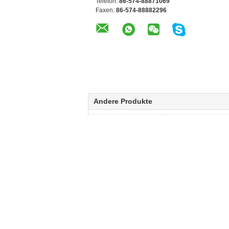
Telefon:
86-574-88871069
Faxen:
86-574-88882296
Andere Produkte
energiesparende
Staub saugen Sie
allgemeinhinvakuumpumpe
vakuumpumpe-
0.7MPa NBR,
maximalen 7bar
Vakuumkomponente
Luftversorgungsdruck
der Komponenten-
220L/M Miniatur