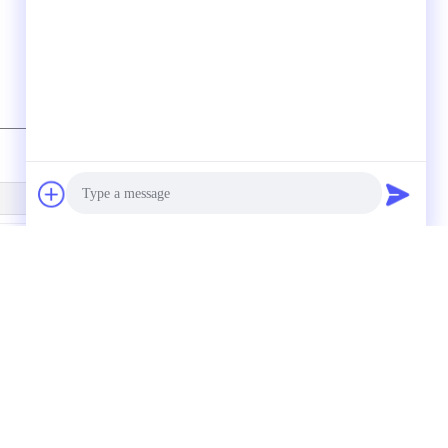
Photo
.5mm Messing-Düsen-
ZU07s in der Linie
Video Call
neumatischer
Vakuumerzeuger
akuumerzeuger-
0,5/0.7mm mit
Audio Call
luminiumkörper für
schnellem Einebnungs-
utomatisierungs-
Verbindungsstück
ystem