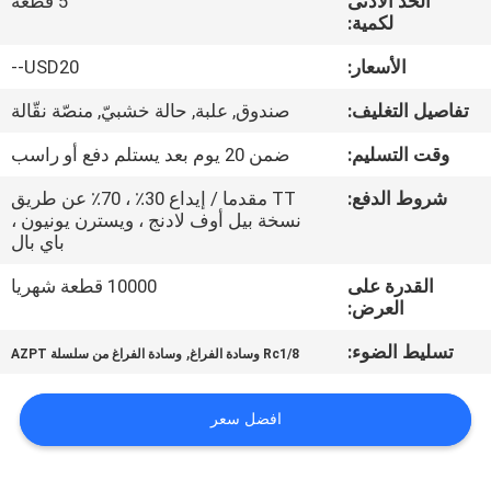
الحد الأدنى
5 قطعة
في
لكمية:
المعمل
الأسعار:
USD20--
تفاصيل التغليف:
صندوق, علبة, حالة خشبيّ, منصّة نقّالة
رقابة
جودة
وقت التسليم:
ضمن 20 يوم بعد يستلم دفع أو راسب
شروط الدفع:
TT مقدما / إيداع 30٪ ، 70٪ عن طريق
نسخة بيل أوف لادنج ، ويسترن يونيون ،
اتصل
باي بال
بنا
القدرة على
10000 قطعة شهريا
العرض:
اطلب
تسليط الضوء:
,
Rc1/8 وسادة الفراغ
وسادة الفراغ من سلسلة AZPT
اقتباس
افضل سعر
VR
SHOW