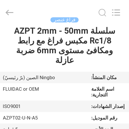
2026
FENGHUA
FLUID
AUTOMATIC
CONTROL
فراغ عنصر
CO.,LTD.
All
Rights
سلسلة AZPT 2mm - 50mm
بيت
Reserved.
Rc1/8 مكبس فراغ مع رابط
منتجات
ومكافئ مستوى 6mm ضربة
عازلة
أشرطة
فيديو
مكان المنشأ:
Ningbo الصين (برّ رئيسيّ)
اسم العلامة
FLUIDAC or OEM
معلومات
التجارية:
عنا
إصدار الشهادات:
ISO9001
رقم الموديل:
AZPT02-U-N-A5
جولة