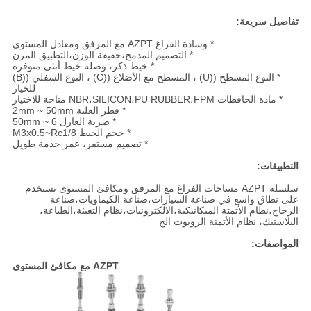
تفاصيل سريعة:
* وسادة الفراغ AZPT مع المرفق ومعادل المستوى
* التصميم المدمج،خفيفة الوزن،التطبيق المرن
* خيط ذكر، وصلة خيط أنثى متوفرة
* النوع المسطح ((U) ، المسطح مع الأضلاع ((C) ، النوع السفلي ((B)
للخيار
* مادة الحافظات NBR،SILICON،PU RUBBER،FPM متاحة للاختيار
* قطر العلبة 2mm ~ 50mm
* ضربة العازل 6 ~ 50mm
* حجم الخيط M3x0.5~Rc1/8
* تصميم مستقر، عمر خدمة طويل
التطبيقات:
سلسلة AZPT مساحات الفراغ مع المرفق ومكافئ المستوى تستخدم
على نطاق واسع في صناعة السيارات،صناعة الكيماويات،صناعة
الزجاج،نظام الأتمتة الميكانيكية،الالكترونيات،نظام التعبئة،الطباعة،
البلاستيك، نظام الأتمتة الروبوت الخ
المواصفات:
AZPT مع مكافئ المستوى