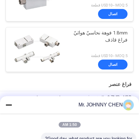
USD10-- MOQ:5 قطعة
اتصال
1.8mm فوهة نحاسيّ هوائيّ
فراغ قاذف
USD10-- MOQ:5 قطعة
اتصال
فراغ عنصر
0.7MPa NBR عالميّ energy-saving فراغ مضخة, فراغ عنصر
Mr. JOHNNY CHEN
فرّغت عنصر 220L/M منمنم فراغ مضخة أقصى 7bar هواء إمداد تموين
ضغط
1:50 AM
8mm - 125mm pu/سليكون VASB فراغ كتلة فراغ عنصر لذاتيّ اندفاع
ويختم صناعيّ
Good day, what product are you looking for?