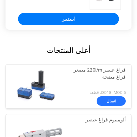
6mm ضربة عازلة
استمر
أعلى المنتجات
فراغ عنصر 220l/m مصغر
فراغ مضخة
USD10-- MOQ:5 قطعة
اتصال
ألومنيوم فراغ عنصر