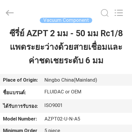
2026
FENGHUA
FLUID
AUTOMATIC
CONTROL
Vacuum Component
CO.,LTD.
All
Rights
ซีรี่ย์ AZPT 2 มม - 50 มม Rc1/8
บ้าน
Reserved.
แพดระยะว่างด้วยสายเชื่อมและ
สินค้า
ค่าชดเชยระดับ 6 มม
วิดีโอ
Place of Origin:
Ningbo China(Mainland)
FLUIDAC or OEM
ชื่อแบรนด์:
เกี่ยว
ISO9001
ได้รับการรับรอง:
กับ
Model Number:
AZPT02-U-N-A5
เรา
Minimum Order
5 piece