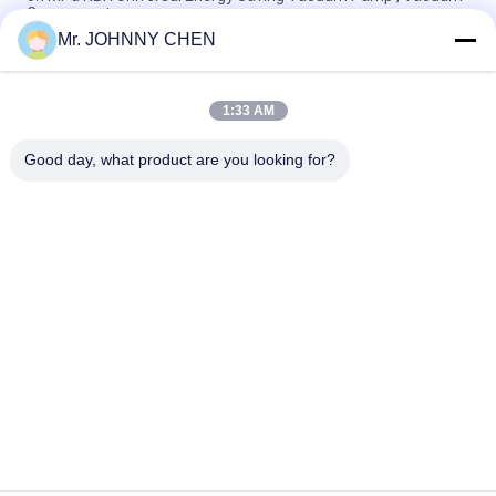
Component
Mr. JOHNNY CHEN
Vacuum Component 220L/M Miniature Vacuum Pump
Maximum 7bar Air Supply Pressure
1:33 AM
8mm - 125mm PU / Silicon VASB Vacuum Pad Vacuum
Component For Automotive And Stamping Industrial
Good day, what product are you looking for?
หมวดหมู่ยอดนิยม
ทั้งหมด
Solenoid Operated 
2 Way Pneumatic 
Directional Control 
Solenoid Valve
Valve
Manual Directional 
วาล์วคอนเดนเซอร์
Control Valve
ออกซิเจน
Mechanical Control 
Pneumatic Flow 
Valve
Control Valve
Pulse Jet Valve
Air Hydraulic Pump