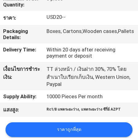
Quantity:
ทัวร์
USD20--
ราคา:
โรงงาน
Packaging
Boxes, Cartons,Wooden cases,Pallets
Details:
Delivery Time:
Within 20 days after receiving
ควบคุม
payment or deposit
คุณภาพ
เงื่อนไขการชำระ
TT ล่วงหน้า / เงินฝาก 30%, 70% โดย
เงิน:
สำเนาใบเรียกเก็บเงิน, Western Union,
Paypal
ติดต่อ
Supply Ability:
10000 Pieces Per month
เรา
,
แสงสูง:
Rc1/8 แพดระยะว่าง
แพดระยะว่าง ซีรี่ย์ AZPT
ขอ
ราคาถูกที่สุด