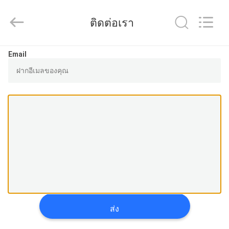
2026
FENGHUA
FLUID
ติดต่อเรา
AUTOMATIC
CONTROL
CO.,LTD.
All
Rights
บ้าน
Email
Reserved.
สินค้า
วิดีโอ
เกี่ยว
กับ
ส่ง
เรา