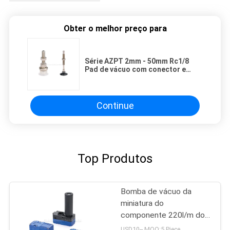
Obter o melhor preço para
Série AZPT 2mm - 50mm Rc1/8
Pad de vácuo com conector e
compensador de nível 6mm Buffer
Stroke
Continue
Top Produtos
Bomba de vácuo da
miniatura do
componente 220l/m do
vácuo
USD10-- MOQ:5 Piece