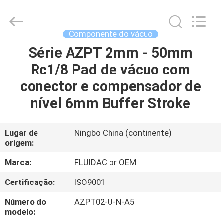
-
2026
FENGHUA
FLUID
AUTOMATIC
Componente do vácuo
CONTROL
CO.,LTD.
All
Série AZPT 2mm - 50mm
CASA
Rights
Reserved.
Rc1/8 Pad de vácuo com
PRODUTOS
conector e compensador de
nível 6mm Buffer Stroke
VÍDEOS
Lugar de
Ningbo China (continente)
origem:
SOBRE
NÓS
Marca:
FLUIDAC or OEM
Certificação:
ISO9001
EXCURSÃO
Número do
AZPT02-U-N-A5
DA
modelo: