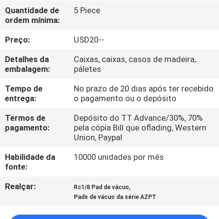
FÁBRICA
Quantidade de
5 Piece
ordem mínima:
CONTROLE
Preço:
USD20--
DA
Detalhes da
Caixas, caixas, casos de madeira,
QUALIDADE
embalagem:
páletes
Tempo de
No prazo de 20 dias após ter recebido
entrega:
o pagamento ou o depósito
CONTACTE-
NOS
Termos de
Depósito do TT Advance/30%, 70%
pagamento:
pela cópia Bill que oflading, Western
Union, Paypal
PEÇA
Habilidade da
10000 unidades por mês
UMAS
fonte:
CITAÇÕES
Realçar:
,
Rc1/8 Pad de vácuo
Pads de vácuo da série AZPT
VR