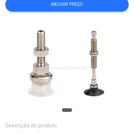
MELHOR PREÇO
SHOW
MAPA
DO
SITE
PRIVACY
POLICY
Descrição de produto