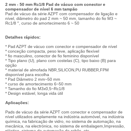
2 mm - 50 mm Rc1/8 Pad de vácuo com conector e
compensador de nível 6 mm tampão
Pad de vácuo da série AZPT com compensador de ligação e
nível, diâmetro do pad 2 mm ~ 50 mm, tamanho do fio M3 ~
Rc1/8 ′′, curso de amortecimento 6 ~ 50
Detalhes rápidos:
* Pad AZPT de vácuo com conector e compensador de nível
* conceção compacta, peso leve, aplicação flexível
* fio masculino, conector de fio feminino disponível
* Tipo plano (U), plano com costelas (C), tipo baixo (B) para
opção
* material de almofada NBR,SILICON,PU RUBBER,FPM
disponível para escolha
* Pad Diâmetro 2 mm~50 mm
* curso de amortecimento 6~50 mm
* Tamanho do fio M3x0,5~Rc1/8
* Design estável, longa vida útil
Aplicações:
Pads de vácuo da série AZPT com conector e compensador de
nível utilizados amplamente na indústria automóvel, na indústria
química, na fabricação de vidro, no sistema de automação, na
mecânica, na electrónica, no sistema de embalagem,Impressão,
plástico, sistema de automação de robôs, etc.