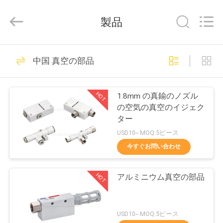
弁
supplier.
製品
Copyright
©
2013
-
2026
家
32
FENGHUA
FLUID
中国 真空の部品
ソレノイド-作動さ
AUTOMATIC
CONTROL
CO.,LTD.
プ
All
せた方向制御弁
Rights
HOT
1.8mm の真鍮のノズル
Reserved.
ロ
の空気の真空のイジェク
ター
ダ
USD10-- MOQ:5ピース
ク
今すぐお問い合わせ
30
ト
2 つの方法空気の電
HOT
アルミニウム真空の部品
磁弁
ビ
USD10-- MOQ:5ピース