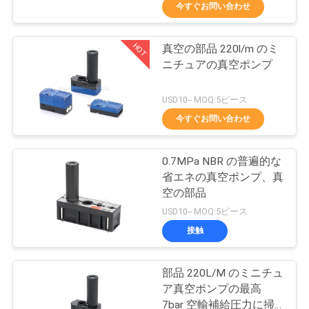
デ
今すぐお問い合わせ
オ
HOT
真空の部品 220l/m のミ
21
ニチュアの真空ポンプ
私
手動方向制御弁
達
USD10-- MOQ:5ピース
今すぐお問い合わせ
に
つ
0.7MPa NBR の普遍的な
省エネの真空ポンプ、真
い
空の部品
12
て
USD10-- MOQ:5ピース
酸素のコンセント
接触
工
レイター弁
部品 220L/M のミニチュ
場
ア真空ポンプの最高
7bar 空輸補給圧力に掃