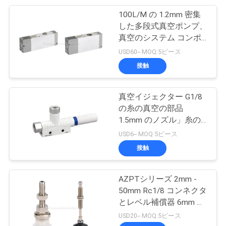
し
100L/M の 1.2mm 密集
28
な
した多段式真空ポンプ、
空気のバイブレー
真空のシステム コンポ
さ
ーネント
USD60-- MOQ:5ピース
ター
い
接触
VR
真空イジェクター G1/8
の糸の真空の部品
SHOW
1.5mm のノズル」糸の
60
サイズ
USD6-- MOQ:5ピース
空気の空気シリン
地
接触
ダー
図
AZPTシリーズ 2mm -
50mm Rc1/8 コンネクタ
PRIVACY
とレベル補償器 6mm バ
ッファーストロック
POLICY
USD20-- MOQ:5ピース