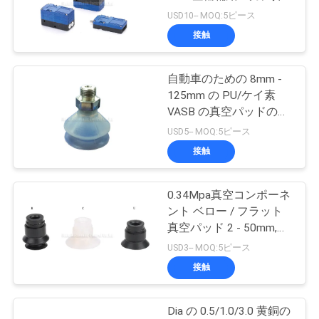
旅
除機をかけて下さい
USD10-- MOQ:5ピース
行
接触
16
自動車のための 8mm -
品
機械制御弁
125mm の PU/ケイ素
質
VASB の真空パッドの真
空の部品および産業押す
USD5-- MOQ:5ピース
管
こと
接触
理
0.34Mpa真空コンポーネ
17
ント ベロー / フラット
私
真空パッド 2 - 50mm,
空気の流量調節弁
NBR / PU 材料 自動化産
達
USD3-- MOQ:5ピース
業用真空カップ
接触
に
連
Dia の 0.5/1.0/3.0 黄銅の