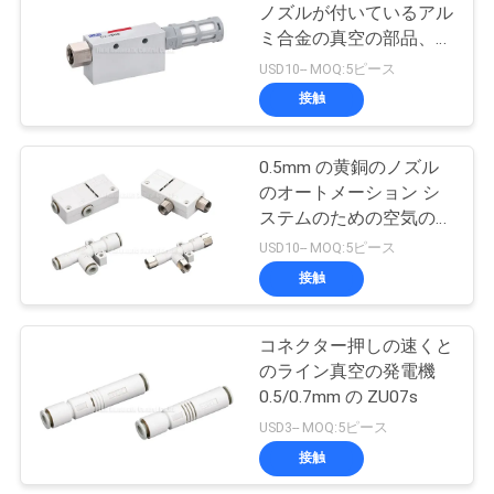
ノズルが付いているアル
絡
ミ合金の真空の部品、真
15
し
空のイジェクターおよび
USD10-- MOQ:5ピース
パルス ジェット バ
消音装置
接触
な
ルブ
さ
0.5mm の黄銅のノズル
のオートメーション シ
い
ステムのための空気の真
空の発電機のアルミニウ
USD10-- MOQ:5ピース
ム ボディ
引
接触
15
用
コネクター押しの速くと
空気油圧ポンプ
を
のライン真空の発電機
0.5/0.7mm の ZU07s
要
USD3-- MOQ:5ピース
求
接触