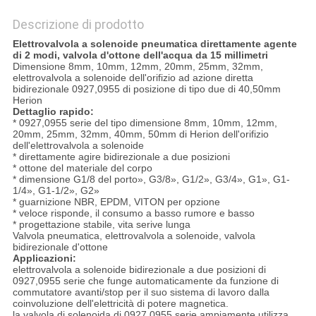
Descrizione di prodotto
Elettrovalvola a solenoide pneumatica direttamente agente
di 2 modi, valvola d'ottone dell'acqua da 15 millimetri
Dimensione 8mm, 10mm, 12mm, 20mm, 25mm, 32mm,
elettrovalvola a solenoide dell'orifizio ad azione diretta
bidirezionale 0927,0955 di posizione di tipo due di 40,50mm
Herion
Dettaglio rapido:
* 0927,0955 serie del tipo dimensione 8mm, 10mm, 12mm,
20mm, 25mm, 32mm, 40mm, 50mm di Herion dell'orifizio
dell'elettrovalvola a solenoide
* direttamente agire bidirezionale a due posizioni
* ottone del materiale del corpo
* dimensione G1/8 del porto», G3/8», G1/2», G3/4», G1», G1-
1/4», G1-1/2», G2»
* guarnizione NBR, EPDM, VITON per opzione
* veloce risponde, il consumo a basso rumore e basso
* progettazione stabile, vita serive lunga
Valvola pneumatica, elettrovalvola a solenoide, valvola
bidirezionale d'ottone
Applicazioni:
elettrovalvola a solenoide bidirezionale a due posizioni di
0927,0955 serie che funge automaticamente da funzione di
commutatore avanti/stop per il suo sistema di lavoro dalla
coinvoluzione dell'elettricità di potere magnetica.
la valvola di solenoida di 0927,0955 serie ampiamente utilizza