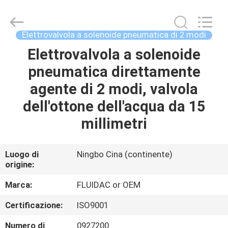
-
2026
FENGHUA
FLUID
AUTOMATIC
Elettrovalvola a solenoide pneumatica di 2 modi
CONTROL
CO.,LTD.
Elettrovalvola a solenoide
CASA
All
Rights
Reserved.
pneumatica direttamente
PRODOTTI
agente di 2 modi, valvola
dell'ottone dell'acqua da 15
VIDEO
millimetri
CIRCA
Luogo di
Ningbo Cina (continente)
origine:
NOI
Marca:
FLUIDAC or OEM
GIRO
Certificazione:
ISO9001
DELLA
Numero di
0927200