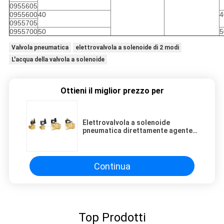
0955605
0955600
40
4
0955705
0955700
50
5
Valvola pneumatica
elettrovalvola a solenoide di 2 modi
L'acqua della valvola a solenoide
Ottieni il miglior prezzo per
Elettrovalvola a solenoide
pneumatica direttamente agente
di 2 modi, valvola dell'ottone
dell'acqua da 15 millimetri
Continua
Top Prodotti