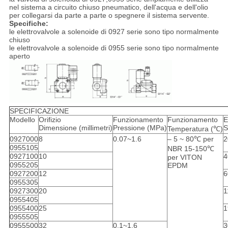
nel sistema a circuito chiuso pneumatico, dell'acqua e dell'olio
per collegarsi da parte a parte o spegnere il sistema servente.
Specifiche:
le elettrovalvole a solenoide di 0927 serie sono tipo normalmente
chiuso
le elettrovalvole a solenoide di 0955 serie sono tipo normalmente
aperto
SPECIFICAZIONE
Modello
Orifizio
Funzionamento
Funzionamento
E
Dimensione (millimetri)
Pressione (MPa)
S
Temperatura (℃)
0927000
8
0.07~1.6
– 5 ~ 80℃ per
2
0955105
NBR 15-150℃
0927100
10
4
per VITON
0955205
EPDM
0927200
12
6
0955305
0927300
20
1
0955405
0955400
25
1
0955505
0955500
32
0.1~1.6
3