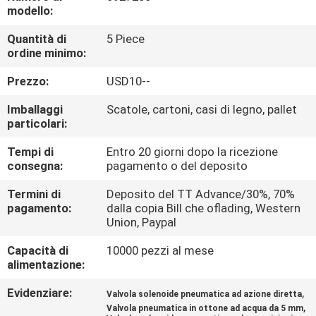
FABBRICA
modello:
Quantità di
5 Piece
CONTROLLO
ordine minimo:
DI
Prezzo:
USD10--
QUALITÀ
Imballaggi
Scatole, cartoni, casi di legno, pallet
particolari:
CONTATTICI
Tempi di
Entro 20 giorni dopo la ricezione
consegna:
pagamento o del deposito
RICHIEDA
Termini di
Deposito del TT Advance/30%, 70%
pagamento:
dalla copia Bill che oflading, Western
UNA
Union, Paypal
CITAZIONE
Capacità di
10000 pezzi al mese
alimentazione:
VR
Evidenziare:
,
Valvola solenoide pneumatica ad azione diretta
SHOW
,
Valvola pneumatica in ottone ad acqua da 5 mm