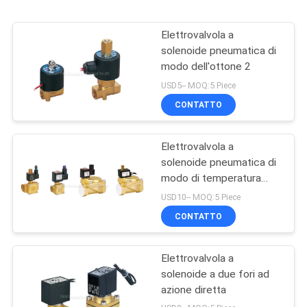
Elettrovalvola a
solenoide pneumatica di
modo dell'ottone 2
USD5-- MOQ:5 Piece
CONTATTO
Elettrovalvola a
solenoide pneumatica di
modo di temperatura
elevata 2
USD10-- MOQ:5 Piece
CONTATTO
Elettrovalvola a
solenoide a due fori ad
azione diretta