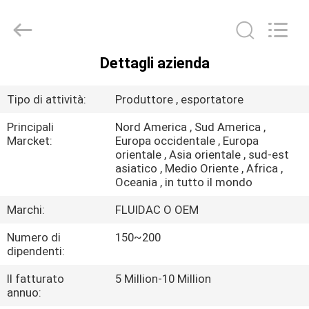
-
2026
FENGHUA
FLUID
AUTOMATIC
CONTROL
Dettagli azienda
CO.,LTD.
CASA
All
Rights
Reserved.
Tipo di attività:
Produttore , esportatore
PRODOTTI
Principali
Nord America , Sud America ,
Marcket:
Europa occidentale , Europa
orientale , Asia orientale , sud-est
VIDEO
asiatico , Medio Oriente , Africa ,
Oceania , in tutto il mondo
CIRCA
Marchi:
FLUIDAC O OEM
NOI
Numero di
150~200
dipendenti:
GIRO
Il fatturato
5 Million-10 Million
DELLA
annuo: