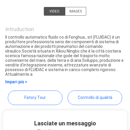
VIDEO
IMAGES
MAPPA
FENGHUA FLUID AUTOMATIC
DEL
CONTROL CO.,LTD
Intruduction
SITO
Il controllo automatico fluido co di Fenghua., srl (FLUIDAC) è un
produttore professionista serio dei componenti di sistema di
automazione e dei prodotti pneumatici del comando
idraulico.Società situata in Xikou Ningbo che è la città costiera
PRIVACY
scenica famosa nazionale che gode del trasporto molto
conveniente del mare, della terra e di aria Sviluppo, produzione e
POLICY
vendite d'integrazione insieme, attrezzature avanzate di
possesso di FLUIDAC e sistema in carico completo rigoroso.
Attualmente a
Impari più >
Fatory Tour
Controllo di qualità
Lasciate un messaggio