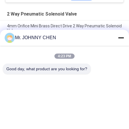
2 Way Pneumatic Solenoid Valve
4mm Orifice Mini Brass Direct Drive 2 Way Pneumatic Solenoid
Valve
Mr. JOHNNY CHEN
16~50mm Orifice 2/2 Brass Pneumatic Solenoid Valve
G1/2"~G2" With Viton Seal
4:23 PM
High Temperature 1.5MPa 2 Way Pneumatic Solenoid Valve
With PTFE Seal For Steam
Good day, what product are you looking for?
Danh mục phổ biến
Tất cả
các
Solenoid Operated 
2 Way Pneumatic 
Directional Control 
Solenoid Valve
Valve
Manual Directional 
Van Cô Đặc Oxy
Control Valve