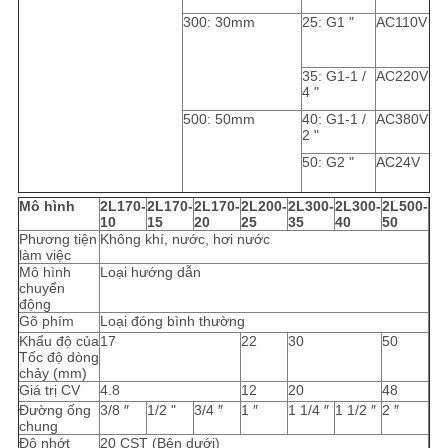
300: 30mm
25: G1 "
AC110V
35: G1-1 /
AC220V
4 "
500: 50mm
40: G1-1 /
AC380V
2 "
50: G2 "
AC24V
Mô hình
2L170-
2L170-
2L170-
2L200-
2L300-
2L300-
2L500-
10
15
20
25
35
40
50
Phương tiện
Không khí, nước, hơi nước
làm việc
Mô hình
Loại hướng dẫn
chuyển
động
Gõ phím
Loại đóng bình thường
Khẩu độ của
17
22
30
50
Tốc độ dòng
chảy (mm)
Giá trị CV
4.8
12
20
48
Đường ống
3/8 ″
1/2 "
3/4 ″
1 ″
1 1/4 ″
1 1/2 ″
2 ″
chung
Độ nhớt
20 CST (Bên dưới)