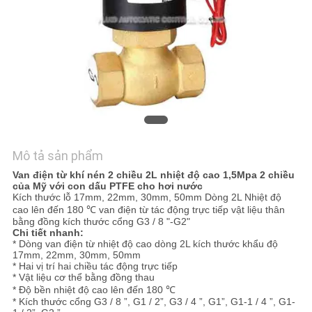
HỆ
CHÚNG
TÔI
YÊU
CẦU
BÁO
Mô tả sản phẩm
GIÁ
Van điện từ khí nén 2 chiều 2L nhiệt độ cao 1,5Mpa 2 chiều
của Mỹ với con dấu PTFE cho hơi nước
Kích thước lỗ 17mm, 22mm, 30mm, 50mm Dòng 2L Nhiệt độ
VR
cao lên đến 180 ℃ van điện từ tác động trực tiếp vật liệu thân
bằng đồng kích thước cổng G3 / 8 "-G2"
SHOW
Chi tiết nhanh:
* Dòng van điện từ nhiệt độ cao dòng 2L kích thước khẩu độ
17mm, 22mm, 30mm, 50mm
* Hai vị trí hai chiều tác động trực tiếp
SƠ
* Vật liệu cơ thể bằng đồng thau
* Độ bền nhiệt độ cao lên đến 180 ℃
ĐỒ
* Kích thước cổng G3 / 8 ”, G1 / 2”, G3 / 4 ”, G1”, G1-1 / 4 ”, G1-