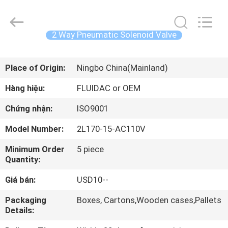
-
2026
FENGHUA
FLUID
AUTOMATIC
2 Way Pneumatic Solenoid Valve
CONTROL
CO.,LTD.
All
TRANG
Rights
Reserved.
Place of Origin:
Ningbo China(Mainland)
CHỦ
Hàng hiệu:
FLUIDAC or OEM
CÁC
Chứng nhận:
ISO9001
SẢN
Model Number:
2L170-15-AC110V
PHẨM
Minimum Order
5 piece
Quantity:
VIDEO
Giá bán:
USD10--
VỀ
Packaging
Boxes, Cartons,Wooden cases,Pallets
Details:
CHÚNG