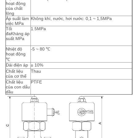
hoạt động
của chất
lỏng
Áp suất làm
Không khí, nước, hơi nước: 0,1 ~ 1,5MPa
việc MPa
Tối
1.5MPa
đaKháng áp
suất MPa
Nhiệt độ
-5 ~ 80 ℃
hoạt động
℃
Dải điện áp
± 10%
Chất liệu
Thau
của cơ thể
Chất liệu
PTFE
của con dấu
dầu