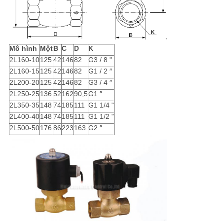
Mô hình
Một
B
C
D
K
2L160-10
125
42
146
82
G3 / 8 "
2L160-15
125
42
146
82
G1 / 2 ″
2L200-20
125
42
146
82
G3 / 4 ″
2L250-25
136
52
162
90,5
G1 ″
2L350-35
148
74
185
111
G1 1/4 "
2L400-40
148
74
185
111
G1 1/2 "
2L500-50
176
86
223
163
G2 ″