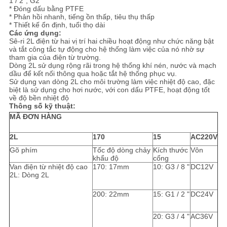
1 / 2”, G2 ”
TRANG
* Đóng dấu bằng PTFE
* Phản hồi nhanh, tiếng ồn thấp, tiêu thụ thấp
WEB
* Thiết kế ổn định, tuổi thọ dài
Các ứng dụng:
Sê-ri 2L điện từ hai vị trí hai chiều hoạt động như chức năng bật
và tắt công tắc tự động cho hệ thống làm việc của nó nhờ sự
PRIVACY
tham gia của điện từ trường.
Dòng 2L sử dụng rộng rãi trong hệ thống khí nén, nước và mạch
POLICY
dầu để kết nối thông qua hoặc tắt hệ thống phục vụ.
Sử dụng van dòng 2L cho môi trường làm việc nhiệt độ cao, đặc
biệt là sử dụng cho hơi nước, với con dấu PTFE, hoạt động tốt
về độ bền nhiệt độ
Thông số kỹ thuật:
MÃ ĐƠN HÀNG
2L
170
15
AC220V
Gõ phím
Tốc độ dòng chảy
Kích thước
Vôn
khẩu độ
cổng
Van điện từ nhiệt độ cao
170: 17mm
10: G3 / 8 "
DC12V
2L: Dòng 2L
200: 22mm
15: G1 / 2 "
DC24V
20: G3 / 4 "
AC36V