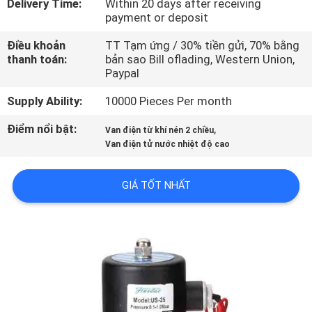
Delivery Time:
Within 20 days after receiving
TÔI
payment or deposit
Điều khoản
TT Tạm ứng / 30% tiền gửi, 70% bằng
THAM
thanh toán:
bản sao Bill oflading, Western Union,
Paypal
QUAN
NHÀ
Supply Ability:
10000 Pieces Per month
MÁY
Điểm nổi bật:
,
Van điện từ khí nén 2 chiều
Van điện tử nước nhiệt độ cao
KIỂM
GIÁ TỐT NHẤT
SOÁT
CHẤT
LƯỢNG
LIÊN