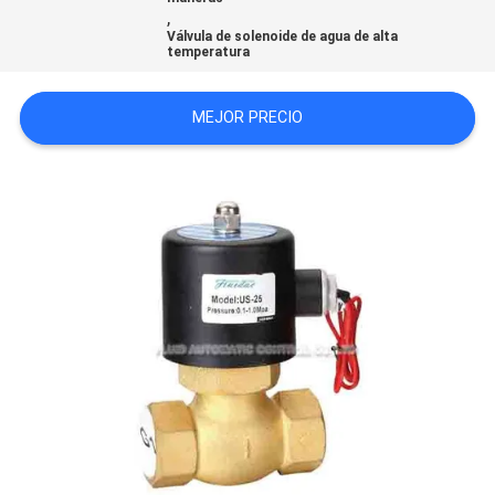
,
CITA
Válvula de solenoide de agua de alta
temperatura
VR
MEJOR PRECIO
SHOW
MAPA
DEL
SITIO
PRIVACY
POLICY