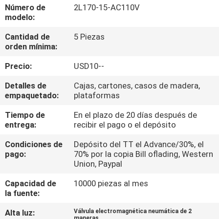
LA
Número de
2L170-15-AC110V
modelo:
FÁBRICA
Cantidad de
5 Piezas
orden mínima:
CONTROL
Precio:
USD10--
DE
CALIDAD
Detalles de
Cajas, cartones, casos de madera,
empaquetado:
plataformas
Tiempo de
En el plazo de 20 días después de
ÉNTRENOS
entrega:
recibir el pago o el depósito
EN
Condiciones de
Depósito del TT el Advance/30%, el
CONTACTO
pago:
70% por la copia Bill oflading, Western
Union, Paypal
CON
Capacidad de
10000 piezas al mes
la fuente:
PIDA
Alta luz:
Válvula electromagnética neumática de 2
UNA
maneras