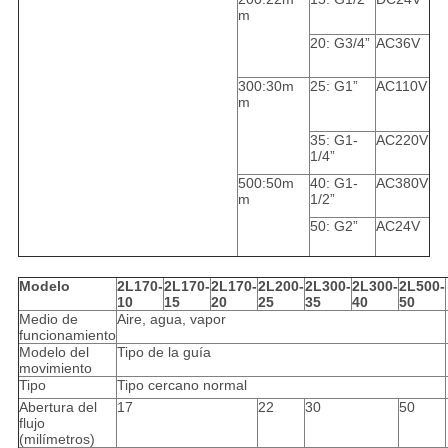
m
20: G3/4”
AC36V
300:30m
25: G1”
AC110V
m
35: G1-
AC220V
1/4”
500:50m
40: G1-
AC380V
m
1/2”
50: G2”
AC24V
Modelo
2L170-
2L170-
2L170-
2L200-
2L300-
2L300-
2L500-
10
15
20
25
35
40
50
Medio de
Aire, agua, vapor
funcionamiento
Modelo del
Tipo de la guía
movimiento
Tipo
Tipo cercano normal
Abertura del
17
22
30
50
flujo
(milímetros)