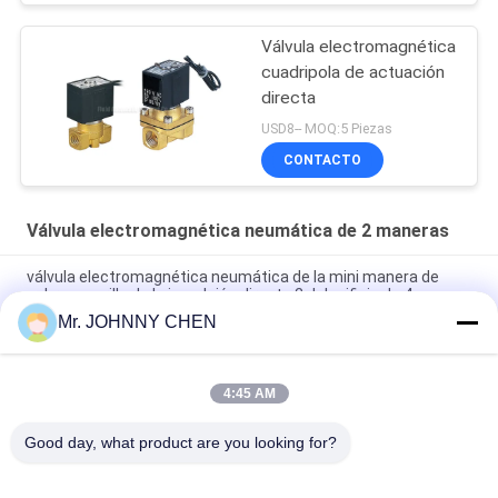
Válvula electromagnética
cuadripola de actuación
directa
USD8-- MOQ:5 Piezas
CONTACTO
Válvula electromagnética neumática de 2 maneras
válvula electromagnética neumática de la mini manera de
cobre amarillo de la impulsión directa 2 del orificio de 4m m
Mr. JOHNNY CHEN
válvula electromagnética neumática de cobre amarillo G1/2 "
~G2” del orificio 2/2 de 16~50m m con el sello de Viton
4:45 AM
Válvula electromagnética neumática de la manera da alta
temperatura 1.5MPa 2 con el sello de PTFE para el vapor
Good day, what product are you looking for?
Categorías Populares
Todos