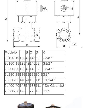
Modelo
B
C
D
K
2L160-10
125
42
146
82
G3/8 ″
2L160-15
125
42
146
82
G1/2 ″
2L200-20
125
42
146
82
G3/4 ″
2L250-25
136
52
162
90,5
G1 ″
2L350-35
148
74
185
111
G1 1/4 ″
2L400-40
148
74
185
111
″ De G1 el 1/2
2L500-50
176
86
223
163
G2 ″