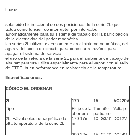
Usos:
solenoide bidireccional de dos posiciones de la serie 2L que
actúa como función de interruptor por intervalos
automáticamente para su sistema de trabajo por la participación
de la electricidad del poder magnética.
las series 2L utilizan extensamente en el sistema neumático, del
agua y del aceite de circuito para conectar a través o para
apagar el sistema de servicio.
el uso de la válvula de la serie 2L para el ambiente de trabajo de
alta temperatura utiliza especialmente para el vapor, con el sello
de PTFE, buen peformance en resistencia de la temperatura
Especificaciones:
CÓDIGO EL ORDENAR
2L
170
15
AC220V
Tipo
Flujo de la
Tamaño
Voltaje
abertura
portuario
2L: válvula electromagnética da
170:17m
10: G3/8”
DC12V
alta temperatura de la serie 2L
m
200:22m
15: G1/2”
DC24V