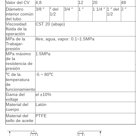
Valor del CV
4,8
12
20
48
Diámetro
3/8 ″
″ del
3/4 ″
1 ″
1 1/4 ″
1 ″ del
2 ″
interior común
1/2
1/2
del tubo
Viscosidad
CST 20 (abajo)
flúida de la
operación
MPa de la
Aire, agua, vapor: 0.1~1.5MPa
Trabajar-
presión
MPa máximo
1.5MPa
de la
resistencia de
presión
℃ de la
-5 ~ 80℃
temperatura
de
funcionamiento
Gama del
el ±10%
voltaje
Material del
Latón
cuerpo
Material del
PTFE
sello de aceite