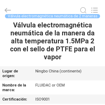
-
2026
FENGHUA
FLUID
AUTOMATIC
Válvula electromagnética neumática de 2 maneras
CONTROL
CO.,LTD.
All
Válvula electromagnética
HOGAR
Rights
Reserved.
neumática de la manera da
PRODUCTOS
alta temperatura 1.5MPa 2
con el sello de PTFE para el
VIDEOS
vapor
SOBRE
Lugar de
Ningbo China (continente)
origen:
NOSOTROS
Nombre de la
FLUIDAC or OEM
marca:
VIAJE
DE
Certificación:
ISO9001