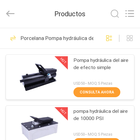
-
2026
FENGHUA
Productos
FLUID
AUTOMATIC
CONTROL
CO.,LTD.
All
HOGAR
32
Rights
Porcelana Pompa hydráulica del aire
Reserved.
Válvula de control
PRODUCTOS
direccional
HOT
Pompa hydráulica del aire
de efecto simple
mandada por
VIDEOS
solenoide
USD50-- MOQ:5 Piezas
SOBRE
CONSULTA AHORA
30
NOSOTROS
Válvula
HOT
pompa hydráulica del aire
de 10000 PSI
VIAJE
electromagnética
DE
USD50-- MOQ:5 Piezas
neumática de 2