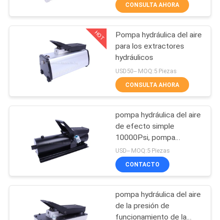
LA
CONSULTA AHORA
maneras
FÁBRICA
HOT
Pompa hydráulica del aire
21
para los extractores
CONTROL
hydráulicos
Válvula de control
DE
USD50-- MOQ:5 Piezas
direccional manual
CALIDAD
CONSULTA AHORA
pompa hydráulica del aire
ÉNTRENOS
de efecto simple
EN
10000Psi, pompa
12
hydráulica del aire del
CONTACTO
USD-- MOQ:5 Piezas
pedal del pie de la
Válvula del
CONTACTO
CON
capacidad del aceite
0.69L
concentrador del
pompa hydráulica del aire
PIDA
oxígeno
de la presión de
UNA
funcionamiento de la