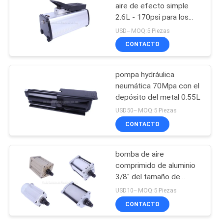
aire de efecto simple
2.6L - 170psi para los
15
extractores hydráulicos
USD-- MOQ:5 Piezas
válvula de chorro de
CONTACTO
pulso
pompa hydráulica
neumática 70Mpa con el
depósito del metal 0.55L
USD50-- MOQ:5 Piezas
CONTACTO
15
Pompa hydráulica
bomba de aire
comprimido de aluminio
del aire
3/8" del tamaño de
diámetro interior de 70m
USD10-- MOQ:5 Piezas
m 2Mpa - 6Mpa para
CONTACTO
gato hydráulico