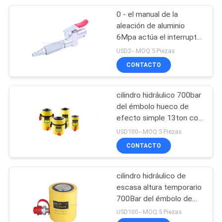
0 - el manual de la
28
aleación de aluminio
6Mpa actúa el interruptor
Vibrador neumático
del aire para la pompa
USD2-- MOQ:5 Piezas
hydráulica
CONTACTO
cilindro hidráulico 700bar
del émbolo hueco de
efecto simple 13ton con
60
la bomba de mano
USD100-- MOQ:5 Piezas
Cilindro neumático
CONTACTO
del aire
cilindro hidráulico de
escasa altura temporario
700Bar del émbolo de
50T Sinle
USD100-- MOQ:5 Piezas