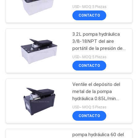
capacidad del aceite
USD-- MOQ:5 Piezas
CITA
1.7L 70Mpa para los
CONTACTO
arietes hydráulicos
16
VR
Válvula de control
3.2L pompa hydráulica
SHOW
3/8-18NPT del aire
mecánica
portátil de la presión de
funcionamiento del
MAPA
USD-- MOQ:5 Piezas
depósito 10000PSI de
CONTACTO
DEL
efecto simple
SITIO
Ventile el depósito del
17
metal de la pompa
Válvula de control
PRIVACY
hydráulica 0.85L/min
1.7L, presión de
USD-- MOQ:5 Piezas
POLICY
neumática de flujo
funcionamiento
CONTACTO
10000PSI para los
espolones, prensas,
extractor hydráulico
pompa hydráulica 60 del