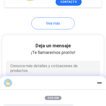
CONTACTO
25
Unidad del
tratamiento de la
Vea más
fuente de aire
Deja un mensaje
¡Te llamaremos pronto!
20
Accesorios de tubo
neumático
Mr. JOHNNY CHEN
3:53 AM
29