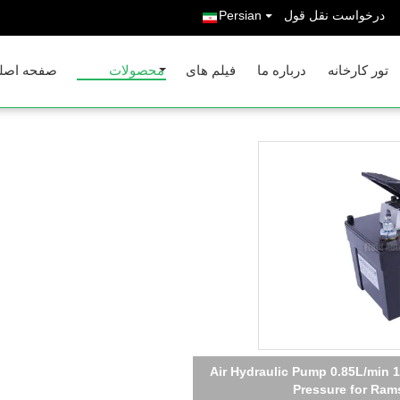
درخواست نقل قول
Persian
تور کارخانه
درباره ما
فیلم های
محصولات
صفحه اصل
Air Hydraulic Pump 0.85L/min 1
Pressure for Rams