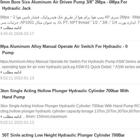
70mm Bore Size Aluminum Air Driven Pump 3/8" 2Mpa - 6Mpa For
Hydraulic Jack
ادامه مطلب
2026-03-17 14:45:41
0 - 6Mpa Aluminum Alloy Manual Operate Air Switch For Hydraulic
Pump
 - 6Mpa Aluminum Alloy Manual Operate Air Switch For Hydraulic Pump ASW Series a
operating type for air over hydraulic jack,eg ASW-01 Quick Detail: * ASW series air swi
ادامه مطلب
2022-01-13 09:02:11
13ton Single Acting Hollow Plunger Hydraulic Cylinder 700bar With
Hand Pump
3ton Single Acting Hollow Plunger Hydraulic Cylinder 700bar With Hand Pump RC
cting,hollow plunger hydraulic cylinder capacity tonage 13Ton,20Ton,30Ton,60To
8mm~156mm,maximum ...
ادامه مطلب
2022-01-13 09:02:11
50T Sinle acting Low Height Hydraulic Plunger Cylinder 700Bar