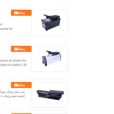
مخاطب
or
 pump for
مخاطب
sure air driven Air
pe,oil usable 2.6L...
مخاطب