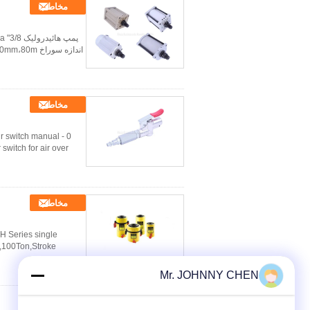
مخاطب
اندازه سوراخ 70mm،80m. اندازه پورت 1/4 ′′، 3/8 ′′، 1/2 ′′ G، PT، NPT thread، به عنوان مثال AP1001. جزئیات سر...
مخاطب
ir switch manual
tch for air over ...
مخاطب
H Series single
n,100Ton,Stroke
Mr. JOHNNY CHEN
مخاطب