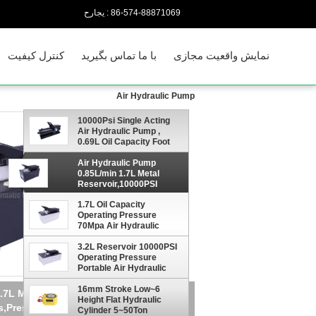
86-574-88871069
حراجی :
نمایش واقعیت مجازی
با ما تماس بگیرید
کنترل کیفیت
Air Hydraulic Pump
10000Psi Single Acting
Air Hydraulic Pump ,
0.69L Oil Capacity Foot
Pedal Air Hydraulic Pump
Air Hydraulic Pump
0.85L/min 1.7L Metal
Reservoir,10000PSI
Operating Pressure for
1.7L Oil Capacity
Rams,Presses,Hydraulic
Operating Pressure
puller
70Mpa Air Hydraulic
Pump For Hydraulic Rams
3.2L Reservoir 10000PSI
Operating Pressure
Portable Air Hydraulic
Pump 3/8-18NPT Single
Acting
6~16mm Stroke Low
.7L Metal Reservoir,10000PSI Operating
Height Flat Hydraulic
,Presses,Hydraulic puller
Cylinder 5~50Ton