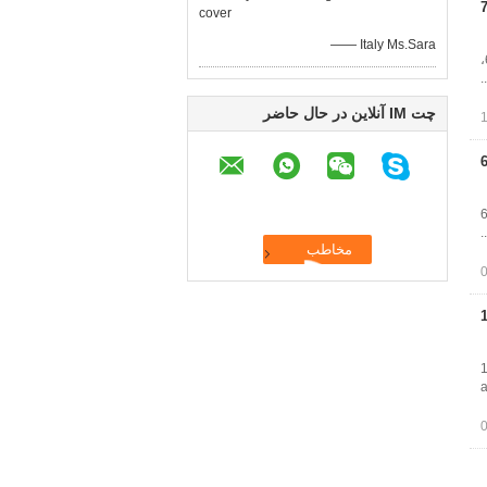
cover
—— Italy Ms.Sara
پمپ هائیدرولیک 3/8" 2Mpa - 6Mpa سری AP پمپ هوا برای هوا از طریق جک هیدرولیک، فشار تامین هوا 2 ~ 6Mpa،
چت IM آنلاین در حال حاضر
0
1
a