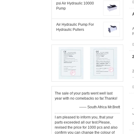
10000 psi Air Hydraulic
Pump
Air Hydraulic Pump For
A
Hydraulic Pullers
R
2
The sale of your parts went well last
year with no comebacks so far.Thanks!
—— South Africa Mr.Brett
رس ،
خروجی روغن 3/8-18NPT مدل
I am pleased to inform you, that your
parts exceeded all our test.Please,
revised the price for 1000 pcs and also
confirm you can change the colour of