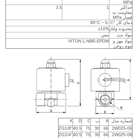
MPa
حداکثر
1
3.5
مقاومت به
فشار MPa
دمای کار °C
-5 ~ 80°C
محدوده ولتاژ
±10%
مواد بدن
مس
مواد مهر و
NBR،EPDM یا VITON
موم روغن
شماره مدل
A
ب
C
D
K
ZG1/8′′
40.5
75
30
66
2W025-06
ZG1/4′′
40.5
75
30
66
2W025-08