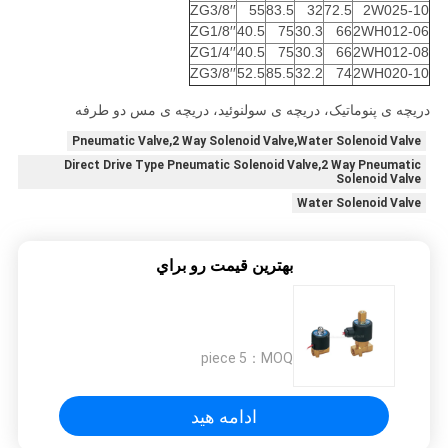
ZG3/8′′
55
83.5
32
72.5
2W025-10
ZG1/8′′
40.5
75
30.3
66
2WH012-06
ZG1/4′′
40.5
75
30.3
66
2WH012-08
ZG3/8′′
52.5
85.5
32.2
74
2WH020-10
دریچه ی پنوماتیک، دریچه ی سولنوئید، دریچه ی مس دو طرفه
Pneumatic Valve,2 Way Solenoid Valve,Water Solenoid Valve
Direct Drive Type Pneumatic Solenoid Valve,2 Way Pneumatic
Solenoid Valve
Water Solenoid Valve
بهترين قيمت رو براي
5 piece
MOQ：
ادامه هید