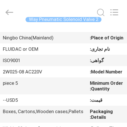
2026
FENGHUA
FLUID
AUTOMATIC
CONTROL
2 Way Pneumatic Solenoid Valve
CO.,LTD.
All
Rights
صفحه
Reserved.
Ningbo China(Mainland)
Place of Origin:
اصلی
نام تجاری:
FLUIDAC or OEM
محصولات
گواهی:
ISO9001
2W025-08 AC220V
Model Number:
فیلم
5 piece
Minimum Order
های
Quantity:
قیمت:
USD5--
درباره
ما
Boxes, Cartons,Wooden cases,Pallets
Packaging
Details: