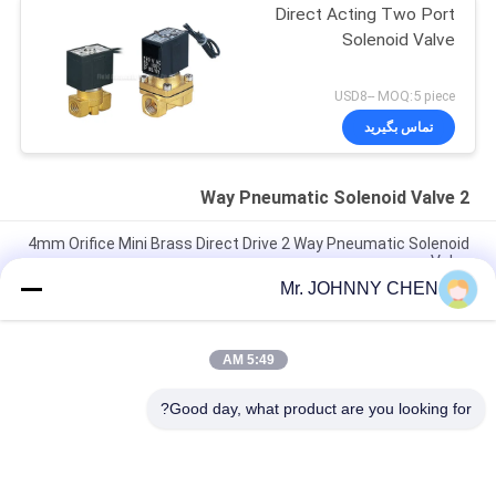
Direct Acting Two Port
Solenoid Valve
USD8-- MOQ:5 piece
تماس بگیرید
2 Way Pneumatic Solenoid Valve
4mm Orifice Mini Brass Direct Drive 2 Way Pneumatic Solenoid
Valve
Mr. JOHNNY CHEN
16~50mm Orifice 2/2 Brass Pneumatic Solenoid Valve
G1/2"~G2" With Viton Seal
5:49 AM
High Temperature 1.5MPa 2 Way Pneumatic Solenoid Valve
With PTFE Seal For Steam
Good day, what product are you looking for?
دسته بندی های محبوب
همه