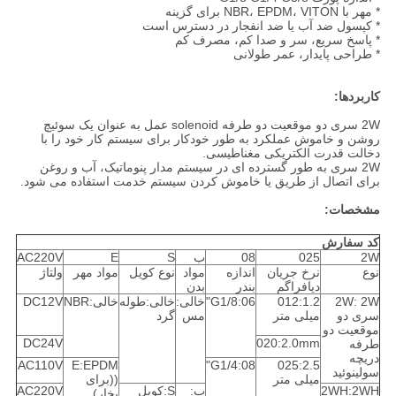
* مهر با NBR، EPDM، VITON برای گزینه
* کپسول ضد آب یا ضد انفجار در دسترس است
* پاسخ سریع، سر و صدا کم، مصرف کم
* طراحی پایدار، عمر طولانی
کاربردها:
2W سری دو موقعیت دو طرفه solenoid عمل به عنوان یک سوئیچ
روشن و خاموش عملکرد به طور خودکار برای سیستم کار خود را با
دخالت قدرت الکتریکی مغناطیسی.
2W سری به طور گسترده ای در سیستم مدار پنوماتیک، آب و روغن
برای اتصال از طریق یا خاموش کردن سیستم خدمت استفاده می شود.
مشخصات:
کد سفارش
2W
025
08
ب
S
E
AC220V
نوع
نرخ جریان
اندازه
مواد
نوع کویل
مواد مهر
ولتاژ
دیافراگم
بندر
بدن
2W: 2W
012:1.2
06:G1/8"
خالی:
خالی:طوله
خالی:NBR
DC12V
سری دو
میلی متر
مس
گرد
موقعیت دو
DC24V
020:2.0mm
طرفه
دریچه
AC110V
E:EPDM
08:G1/4"
025:2.5
سولینوئید
میلی متر
((برای
2WH:2WH
ب:
S:کویل
AC220V
بخار)