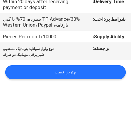
Within 20 days after receiving
Delivery Time:
تور
payment or deposit
کارخانه
شرایط پرداخت:
TT Advance/30% سپرده، 70% با کپی
بارنامه، Western Union، Paypal
کنترل
10000 Pieces Per month
Supply Ability:
کیفیت
برجسته:
,
نوع ولول سولناید پنوماتیک مستقیم
شیر برقی پنوماتیک دو طرفه
با
ما
بهترین قیمت
تماس
بگیرید
درخواست
نقل قول