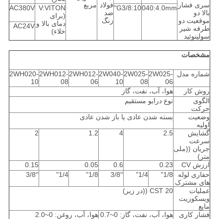
سری فشار
فولاد
مربع
AC380V
V:VITON
10:G3/8"
040:4.0mm
بالا دو
ضد
(برای
موقعیت دو
زنگ
دمای بالا و
AC24V
طرفه شیر
خلاء)
سولینوئید
مشخصات
شماره مدل
2W025-
2W025-
2W040-
2WH012-
2WH012-
2WH020-
10
08
06
10
08
06
روش کار
هوا، آب، نفت، گاز
الگوی
نوع درایو مستقیم
حرکت
وضعیت
بسته شدن عادی یا باز شدن عادی
اولیه
گشایش
2.5
4
1.2
2
سرعت
جریان ((ملی
متر)
ارزش CV
0.23
0.6
0.05
0.15
حفاری لوله
1/8"
1/4"
3/8′′
1/8"
1/4"
3/8′′
های مشترک
عملیات
20 CST ((در زیر)
ویسکوزیت
مایع
فشار کاری
هوا، آب، نفت، گاز: 0~0.7
هوا، آب، روغن: 0~2.0