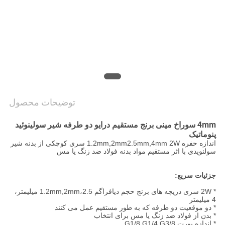
VR
SHOW
نقشه
سایت
توضیحات محصول
PRIVACY
4mm سوراخ مینی برنج مستقیم درایو دو طرفه شیر سولینوئید
POLICY
پنوماتیک
اندازه حفره 1.2mm,2mm2.5mm,4mm 2W سری کوچکی از بدنه شیر
سولنویدی با اثر مستقیم مواد بدنه فولاد ضد زنگ یا مس
جزئیات سریع:
* 2W سری دریچه های برنج حجم دیافراگم 1.2mm,2mm،2.5 میلیمتر،
4 میلیمتر
* دو موقعیت دو طرفه که به طور مستقیم عمل می کنند
* بدن از فولاد ضد زنگ یا مس برای انتخاب
* اندازه پورت G1/8 G1/4 G3/8