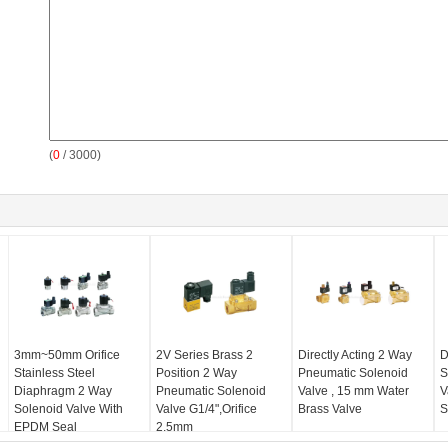
(
0
/ 3000)
3mm~50mm Orifice
2V Series Brass 2
Directly Acting 2 Way
D
Stainless Steel
Position 2 Way
Pneumatic Solenoid
S
Diaphragm 2 Way
Pneumatic Solenoid
Valve , 15 mm Water
V
Solenoid Valve With
Valve G1/4",Orifice
Brass Valve
S
EPDM Seal
2.5mm