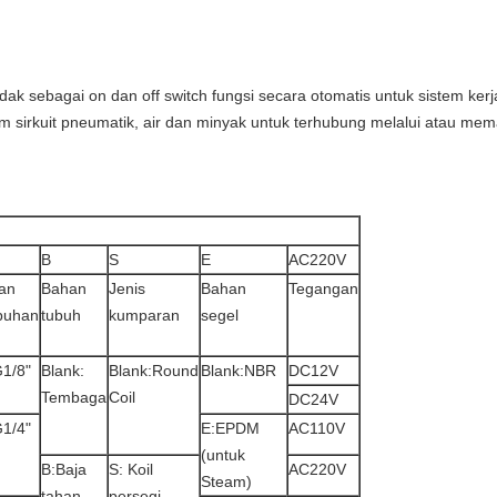
dak sebagai on dan off switch fungsi secara otomatis untuk sistem kerj
m sirkuit pneumatik, air dan minyak untuk terhubung melalui atau mem
B
S
E
AC220V
an
Bahan
Jenis
Bahan
Tegangan
buhan
tubuh
kumparan
segel
G1/8"
Blank:
Blank:Round
Blank:NBR
DC12V
Tembaga
Coil
DC24V
G1/4"
E:EPDM
AC110V
(untuk
B:Baja
S: Koil
AC220V
Steam)
tahan
persegi