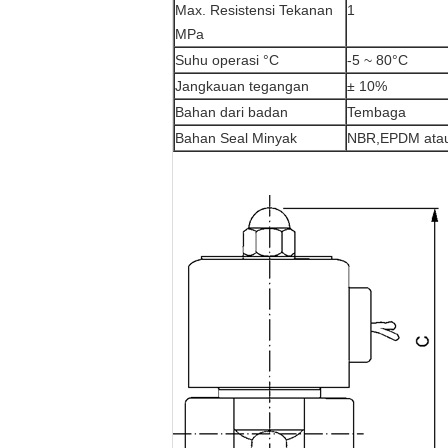
Max. Resistensi Tekanan
1
MPa
Suhu operasi °C
-5 ~ 80°C
Jangkauan tegangan
± 10%
Bahan dari badan
Tembaga
Bahan Seal Minyak
NBR,EPDM ata