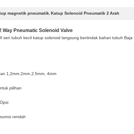
atup magnetik pneumatik
Katup Solenoid Pneumatik 2 Arah
,
 2 Way Pneumatic Solenoid Valve
i tubuh kecil katup solenoid langsung bertindak bahan tubuh Baja t
aliran 1,2mm,2mm,2.5mm, 4mm
ntuk pilihan
Opsi
nsumsi rendah