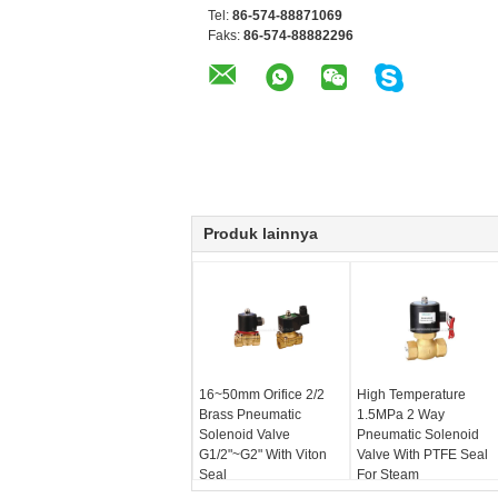
Tel:
86-574-88871069
Faks:
86-574-88882296
Produk lainnya
16~50mm Orifice 2/2
High Temperature
Brass Pneumatic
1.5MPa 2 Way
Solenoid Valve
Pneumatic Solenoid
G1/2"~G2" With Viton
Valve With PTFE Seal
Seal
For Steam