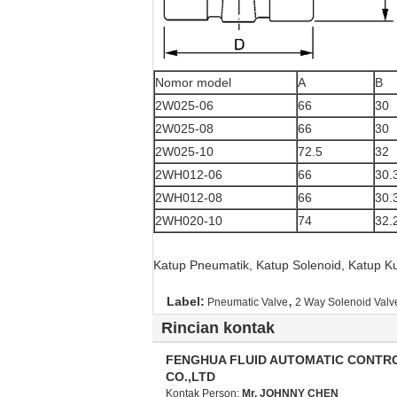
Nomor model
A
B
2W025-06
66
30
2W025-08
66
30
2W025-10
72.5
32
2WH012-06
66
30.
2WH012-08
66
30.
2WH020-10
74
32.
Katup Pneumatik, Katup Solenoid, Katup K
,
Label:
Pneumatic Valve
2 Way Solenoid Valv
Rincian kontak
FENGHUA FLUID AUTOMATIC CONTR
CO.,LTD
Kontak Person:
Mr. JOHNNY CHEN