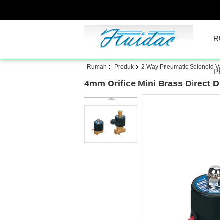
R
Rumah
Produk
2 Way Pneumatic Solenoid V
P
4mm Orifice Mini Brass Direct 