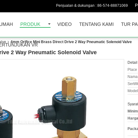
P
Penjualan & dukungan :
86-574-88871069
UMAH
PRODUK
VIDEO
TENTANG KAMI
TUR PA
alve
4mm Orifice Mini Brass Direct Drive 2 Way Pneumatic Solenoid Valve
ERTUNJUKAN VR
Drive 2 Way Pneumatic Solenoid Valve
Detail
Place 
Nama 
Sertifi
Model
Syara
Minim
Harga
Packa