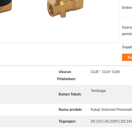
Deliv
Syara
pemb
Supply
Ko
Ukuran
G1/8 ”, G1/4” G3/8
Pelabuhan:
Tembaga
Bahan Tubuh:
Nama produk:
Katup Solenoid Pneumati
Tegangan:
DC12V | AC220V | DC24