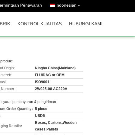
ermintaan Penawaran
Indonesian
BRIK
KONTROL KUALITAS
HUBUNGI KAMI
 produk:
of Origin:
Ningbo China(Mainland)
merek:
FLUIDAC or OEM
kasi:
ISO9001
 Number:
2W025-08 AC220V
t-syarat pembayaran & pengiriman:
um Order Quantity:
5 piece
:
USD5--
Boxes, Cartons,Wooden
ging Details:
cases,Pallets