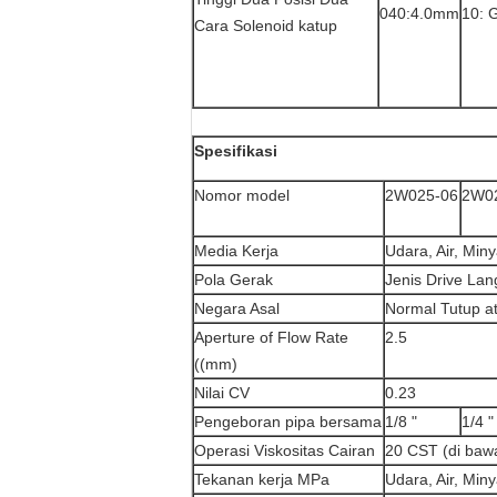
040:4.0mm
10: 
Cara Solenoid katup
Spesifikasi
Nomor model
2W025-06
2W0
Media Kerja
Udara, Air, Min
Pola Gerak
Jenis Drive La
Negara Asal
Normal Tutup a
Aperture of Flow Rate
2.5
((mm)
Nilai CV
0.23
Pengeboran pipa bersama
1/8 "
1/4 "
Operasi Viskositas Cairan
20 CST (di baw
Tekanan kerja MPa
Udara, Air, Miny