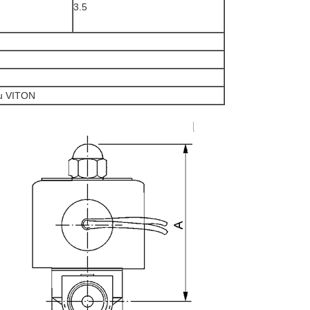
3.5
u VITON