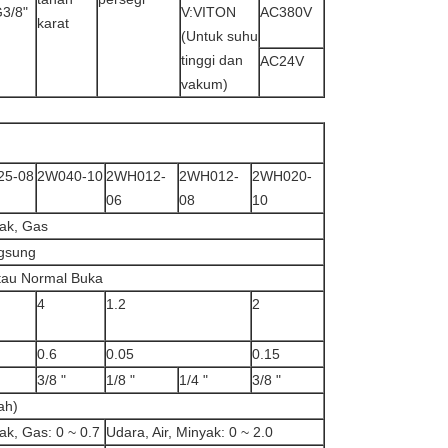
G3/8"
V:VITON
AC380V
karat
(Untuk suhu
tinggi dan
AC24V
vakum)
25-08
2W040-10
2WH012-
2WH012-
2WH020-
06
08
10
yak, Gas
ngsung
tau Normal Buka
4
1.2
2
0.6
0.05
0.15
3/8 "
1/8 "
1/4 "
3/8 "
ah)
ak, Gas: 0 ~ 0.7
Udara, Air, Minyak: 0 ~ 2.0