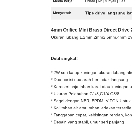
Media kerja:
Udara | Air | Minyak | Gas
Tipe drive langsung k
Menyoroti:
4mm Orifice Mini Brass Direct Drive
Ukuran lubang 1.2mm,2mm2.5mm,4mm 2W ser
Detil singkat:
* 2W seri katup kuningan ukuran lubang 
* Dua posisi dua arah bertindak langsung
* Karoseri baja tahan karat atau kuningan u
* Ukuran Pelabuhan G1/8,G1/4 G3/8
* Segel dengan NBR, EPDM, VITON Untuk 
* Koil tahan air atau tahan ledakan tersedia
* Tanggapan cepat, kebisingan rendah, ko
* Desain yang stabil, umur seri panjang