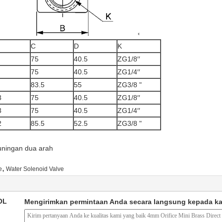
C
D
K
75
40.5
ZG1/8′′
75
40.5
ZG1/4′′
83.5
55
ZG3/8 "
3
75
40.5
ZG1/8′′
3
75
40.5
ZG1/4′′
2
85.5
52.5
ZG3/8 "
uningan dua arah
,
e
Water Solenoid Valve
OL
Mengirimkan permintaan Anda secara langsung kepada k