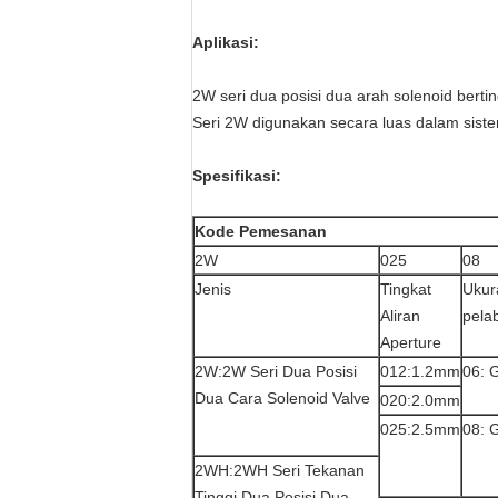
Aplikasi:
2W seri dua posisi dua arah solenoid bertin
Seri 2W digunakan secara luas dalam siste
Spesifikasi:
Kode Pemesanan
2W
025
08
Jenis
Tingkat
Ukur
Aliran
pela
Aperture
2W:2W Seri Dua Posisi
012:1.2mm
06: 
Dua Cara Solenoid Valve
020:2.0mm
025:2.5mm
08: 
2WH:2WH Seri Tekanan
Tinggi Dua Posisi Dua