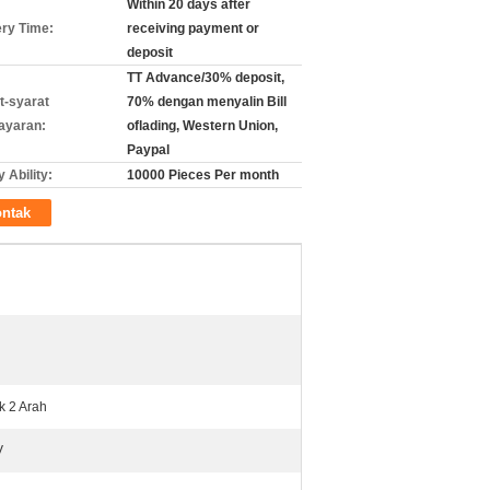
Within 20 days after
ery Time:
receiving payment or
deposit
TT Advance/30% deposit,
t-syarat
70% dengan menyalin Bill
ayaran:
oflading, Western Union,
Paypal
 Ability:
10000 Pieces Per month
ntak
k 2 Arah
V