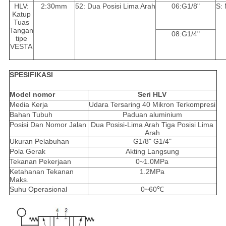
HLV:
2:30mm
52: Dua Posisi Lima Arah
06:G1/8"
S:
Katup
Tuas
Tangan
08:G1/4"
tipe
VESTA
SPESIFIKASI
Model nomor
Seri HLV
Media Kerja
Udara Tersaring 40 Mikron Terkompresi
Bahan Tubuh
Paduan aluminium
Posisi Dan Nomor Jalan
Dua Posisi-Lima Arah Tiga Posisi Lima
Arah
Ukuran Pelabuhan
G1/8" G1/4"
Pola Gerak
Akting Langsung
Tekanan Pekerjaan
0~1.0MPa
Ketahanan Tekanan
1.2MPa
Maks.
Suhu Operasional
0~60℃