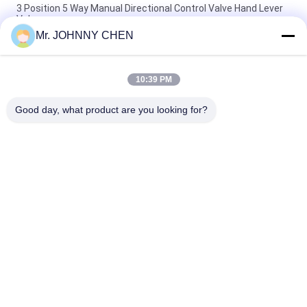
3 Position 5 Way Manual Directional Control Valve Hand Lever
Valve
Mr. JOHNNY CHEN
Hand Lever Pneumatic Directional Control Valve Five Way
PT1/4"
10:39 PM
2 Position 5 Way Compact SFV Foot Pedal Valve For
Pneumatic Automation System
Good day, what product are you looking for?
Bad Request
Semua
Solenoid Operated 
2 Way Pneumatic 
Directional Control 
Solenoid Valve
Valve
Manual Directional 
Katup Konsentrator 
Control Valve
Oksigen
Mechanical Control 
Pneumatic Flow 
Valve
Control Valve
Pulse Jet Valve
Air Hydraulic Pump