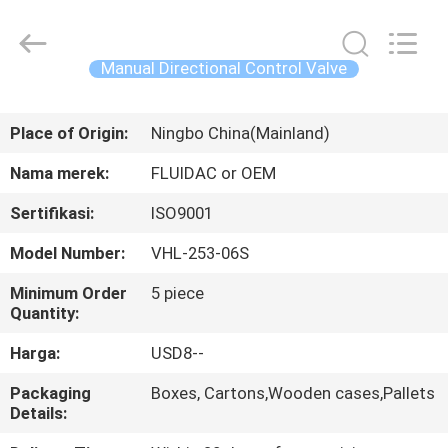
2026
FENGHUA
FLUID
AUTOMATIC
CONTROL
Manual Directional Control Valve
CO.,LTD.
All
Rights
RUMAH
Reserved.
Place of Origin:
Ningbo China(Mainland)
PRODUK
Nama merek:
FLUIDAC or OEM
Sertifikasi:
ISO9001
VIDEO
Model Number:
VHL-253-06S
TENTANG
Minimum Order
5 piece
Quantity:
KAMI
Harga:
USD8--
TUR
Packaging
Boxes, Cartons,Wooden cases,Pallets
Details:
PABRIK