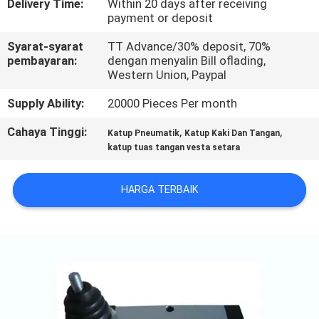
Delivery Time:
Within 20 days after receiving
payment or deposit
KONTROL
Syarat-syarat
TT Advance/30% deposit, 70%
KUALITAS
pembayaran:
dengan menyalin Bill oflading,
Western Union, Paypal
HUBUNGI
Supply Ability:
20000 Pieces Per month
KAMI
Cahaya Tinggi:
,
,
Katup Pneumatik
Katup Kaki Dan Tangan
katup tuas tangan vesta setara
PERMINTAAN
HARGA TERBAIK
PENAWARAN
VR
SHOW
SITEMAP